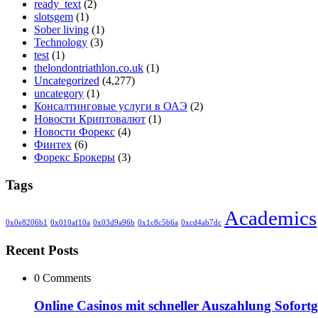
ready_text
(2)
slotsgem
(1)
Sober living
(1)
Technology
(3)
test
(1)
thelondontriathlon.co.uk
(1)
Uncategorized
(4,277)
uncategory
(1)
Консалтинговые услуги в ОАЭ
(2)
Новости Криптовалют
(1)
Новости Форекс
(4)
Финтех
(6)
Форекс Брокеры
(3)
Tags
Academics
0x0e8206b1
0x010af10a
0x03d9a96b
0x1c8c5b6a
0xcd4ab7dc
Recent Posts
0 Comments
Online Casinos mit schneller Auszahlung Sofort