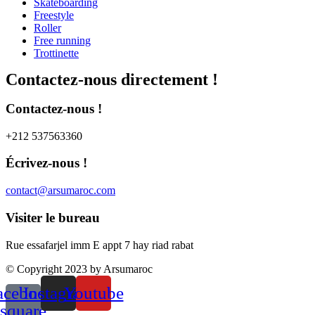
Skateboarding
Freestyle
Roller
Free running
Trottinette
Contactez-nous directement !
Contactez-nous !​
+212 537563360
Écrivez-nous !​
contact@arsumaroc.com
Visiter le bureau​
Rue essafarjel imm E appt 7 hay riad rabat
© Copyright 2023 by Arsumaroc
acebook-
Instagram
Youtube
square