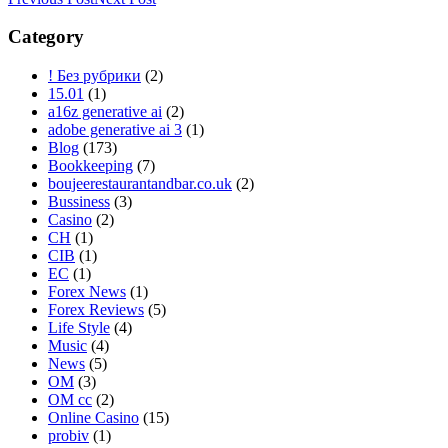
Category
! Без рубрики
(2)
15.01
(1)
a16z generative ai
(2)
adobe generative ai 3
(1)
Blog
(173)
Bookkeeping
(7)
boujeerestaurantandbar.co.uk
(2)
Bussiness
(3)
Casino
(2)
CH
(1)
CIB
(1)
EC
(1)
Forex News
(1)
Forex Reviews
(5)
Life Style
(4)
Music
(4)
News
(5)
OM
(3)
OM cc
(2)
Online Casino
(15)
probiv
(1)