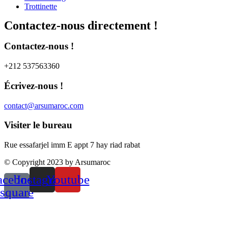
Trottinette
Contactez-nous directement !
Contactez-nous !​
+212 537563360
Écrivez-nous !​
contact@arsumaroc.com
Visiter le bureau​
Rue essafarjel imm E appt 7 hay riad rabat
© Copyright 2023 by Arsumaroc
acebook-
Instagram
Youtube
square