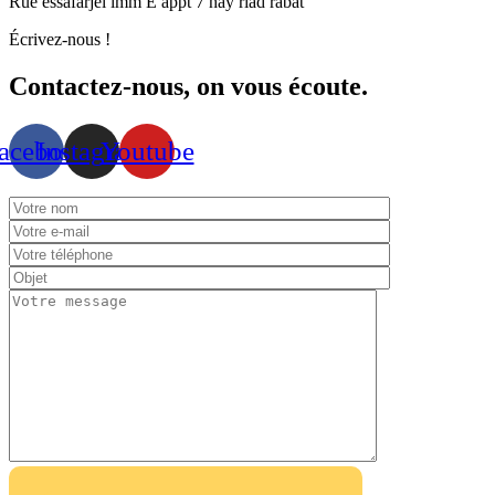
Rue essafarjel imm E appt 7 hay riad rabat
Écrivez-nous !​
Contactez-nous, on vous écoute.
acebook
Instagram
Youtube