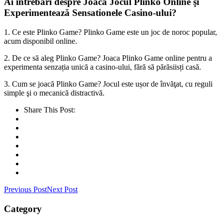
Ai întrebări despre Joacă Jocul Plinko Online şi
Experimentează Sensationele Casino-ului?
1. Ce este Plinko Game? Plinko Game este un joc de noroc popular,
acum disponibil online.
2. De ce să aleg Plinko Game? Joaca Plinko Game online pentru a
experimenta senzația unică a casino-ului, fără să părăsiisți casă.
3. Cum se joacă Plinko Game? Jocul este ușor de învăţat, cu reguli
simple şi o mecanică distractivă.
Share This Post:
Previous Post
Next Post
Category