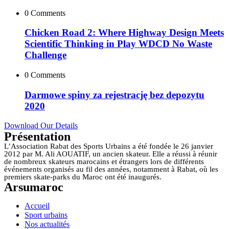
0 Comments
Chicken Road 2: Where Highway Design Meets
Scientific Thinking in Play WDCD No Waste
Challenge
0 Comments
Darmowe spiny za rejestrację bez depozytu
2020
Download Our Details
Présentation
L’Association Rabat des Sports Urbains a été fondée le 26 janvier
2012 par M. Ali AOUATIF, un ancien skateur. Elle a réussi à réunir
de nombreux skateurs marocains et étrangers lors de différents
événements organisés au fil des années, notamment à Rabat, où les
premiers skate-parks du Maroc ont été inaugurés.
Arsumaroc
Accueil
Sport urbains
Nos actualités