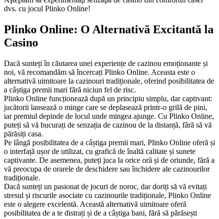
dvs. cu jocul Plinko Online!
Plinko Online: O Alternativă Excitantă la
Casino
Dacă sunteți în căutarea unei experiențe de cazinou emoționante și
noi, vă recomandăm să încercați Plinko Online. Aceasta este o
alternativă uimitoare la cazinouri tradiționale, oferind posibilitatea de
a câștiga premii mari fără niciun fel de risc.
Plinko Online funcționează după un principiu simplu, dar captivant:
jucătorii lansează o minge care se deplasează printr-o grilă de pini,
iar premiul depinde de locul unde mingea ajunge. Cu Plinko Online,
puteți să vă bucurați de senzația de cazinou de la distanță, fără să vă
părăsiți casa.
Pe lângă posibilitatea de a câștiga premii mari, Plinko Online oferă și
o interfață ușor de utilizat, cu grafică de înaltă calitate și sunete
captivante. De asemenea, puteți juca la orice oră și de oriunde, fără a
vă preocupa de orarele de deschidere sau închidere ale cazinourilor
tradiționale.
Dacă sunteți un pasionat de jocuri de noroc, dar doriți să vă evitați
stresul și riscurile asociate cu cazinourile tradiționale, Plinko Online
este o alegere excelentă. Această alternativă uimitoare oferă
posibilitatea de a te distrați și de a câștiga bani, fără să părăsești