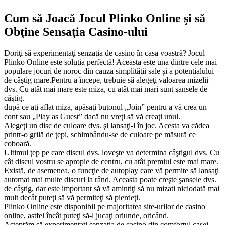
Cum să Joacă Jocul Plinko Online şi să
Obţine Sensaţia Casino-ului
Doriţi să experimentaţi senzaţia de casino în casa voastră? Jocul
Plinko Online este soluţia perfectă! Aceasta este una dintre cele mai
populare jocuri de noroc din cauza simplităţii sale și a potenţialului
de câştig mare.Pentru a începe, trebuie să alegeţi valoarea mizelii
dvs. Cu atât mai mare este miza, cu atât mai mari sunt şansele de
câştig.
după ce aţi aflat miza, apăsaţi butonul „Join” pentru a vă crea un
cont sau „Play as Guest” dacă nu vreţi să vă creaţi unul.
Alegeţi un disc de culoare dvs. şi lansaţi-l în joc. Acesta va cădea
printr-o grilă de ţepi, schimbându-se de culoare pe măsură ce
coboară.
Ultimul ţep pe care discul dvs. loveşte va determina câştigul dvs. Cu
cât discul vostru se apropie de centru, cu atât premiul este mai mare.
Există, de asemenea, o funcţie de autoplay care vă permite să lansaţi
automat mai multe discuri la rând. Aceasta poate creşte şansele dvs.
de câştig, dar este important să vă amintiţi să nu mizati niciodată mai
mult decât puteţi să vă permiteţi să pierdeţi.
Plinko Online este disponibil pe majoritatea site-urilor de casino
online, astfel încât puteţi să-l jucaţi oriunde, oricând.
Aşteptăm să experimentaţi senzaţia de casino din comfortul casei