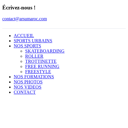
Écrivez-nous !​
contact@arsumaroc.com
ACCUEIL
SPORTS URBAINS
NOS SPORTS
SKATEBOARDING
ROLLER
TROTTINETTE
FREE RUNNING
FREESTYLE
NOS FORMATIONS
NOS PHOTOS
NOS VIDEOS
CONTACT