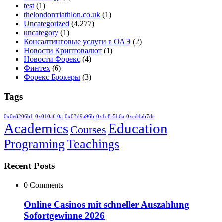
test
(1)
thelondontriathlon.co.uk
(1)
Uncategorized
(4,277)
uncategory
(1)
Консалтинговые услуги в ОАЭ
(2)
Новости Криптовалют
(1)
Новости Форекс
(4)
Финтех
(6)
Форекс Брокеры
(3)
Tags
0x0e8206b1
0x010af10a
0x03d9a96b
0x1c8c5b6a
0xcd4ab7dc
Academics
Education
Courses
Programing
Teachings
Recent Posts
0 Comments
Online Casinos mit schneller Auszahlung
Sofortgewinne 2026