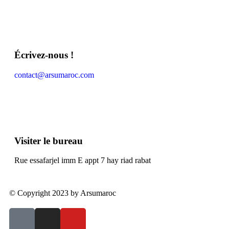
Écrivez-nous !​
contact@arsumaroc.com
Visiter le bureau​
Rue essafarjel imm E appt 7 hay riad rabat
© Copyright 2023 by Arsumaroc