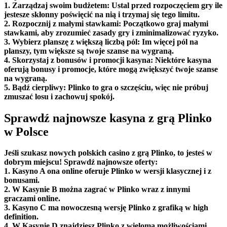
1. Zarządzaj swoim budżetem: Ustal przed rozpoczęciem gry ile
jestesze skłonny poświęcić na nią i trzymaj się tego limitu.
2. Rozpocznij z małymi stawkami: Początkowo graj małymi
stawkami, aby zrozumieć zasady gry i zminimalizować ryzyko.
3. Wybierz planszę z większą liczbą pól: Im więcej pól na
planszy, tym większe są twoje szanse na wygraną.
4. Skorzystaj z bonusów i promocji kasyna: Niektóre kasyna
oferują bonusy i promocje, które mogą zwiększyć twoje szanse
na wygraną.
5. Bądź cierpliwy: Plinko to gra o szczęściu, więc nie próbuj
zmuszać losu i zachowuj spokój.
Sprawdź najnowsze kasyna z grą Plinko
w Polsce
Jeśli szukasz nowych polskich casino z grą Plinko, to jesteś w
dobrym miejscu! Sprawdź najnowsze oferty:
1. Kasyno A ona online oferuje Plinko w wersji klasycznej i z
bonusami.
2. W Kasynie B można zagrać w Plinko wraz z innymi
graczami online.
3. Kasyno C ma nowoczesną wersję Plinko z grafiką w high
definition.
4. W Kasynie D znajdziesz Plinko z wieloma możliwościami