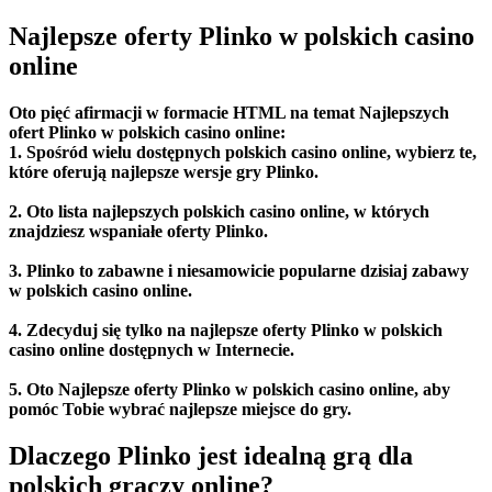
Najlepsze oferty Plinko w polskich casino
online
Oto pięć afirmacji w formacie HTML na temat Najlepszych
ofert Plinko w polskich casino online:
1. Spośród wielu dostępnych polskich casino online, wybierz te,
które oferują najlepsze wersje gry Plinko.
2. Oto lista najlepszych polskich casino online, w których
znajdziesz wspaniałe oferty Plinko.
3. Plinko to zabawne i niesamowicie popularne dzisiaj zabawy
w polskich casino online.
4. Zdecyduj się tylko na najlepsze oferty Plinko w polskich
casino online dostępnych w Internecie.
5. Oto Najlepsze oferty Plinko w polskich casino online, aby
pomóc Tobie wybrać najlepsze miejsce do gry.
Dlaczego Plinko jest idealną grą dla
polskich graczy online?