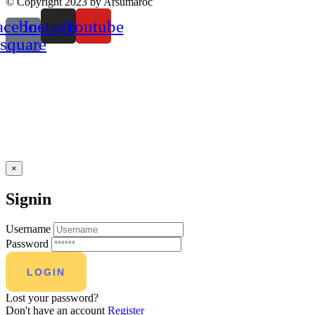
© Copyright 2023 by Arsumaroc
acebook-
Instagram
Youtube
square
×
Signin
Username
Password
Lost your password?
Don't have an account
Register