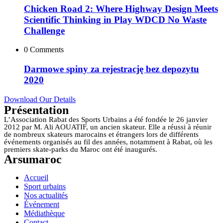
Chicken Road 2: Where Highway Design Meets
Scientific Thinking in Play WDCD No Waste
Challenge
0 Comments
Darmowe spiny za rejestrację bez depozytu
2020
Download Our Details
Présentation
L’Association Rabat des Sports Urbains a été fondée le 26 janvier
2012 par M. Ali AOUATIF, un ancien skateur. Elle a réussi à réunir
de nombreux skateurs marocains et étrangers lors de différents
événements organisés au fil des années, notamment à Rabat, où les
premiers skate-parks du Maroc ont été inaugurés.
Arsumaroc
Accueil
Sport urbains
Nos actualités
Événement
Médiathèque
Contact