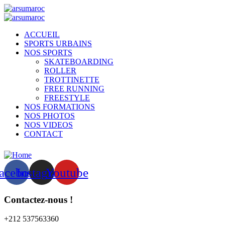
ACCUEIL
SPORTS URBAINS
NOS SPORTS
SKATEBOARDING
ROLLER
TROTTINETTE
FREE RUNNING
FREESTYLE
NOS FORMATIONS
NOS PHOTOS
NOS VIDEOS
CONTACT
acebook
Instagram
Youtube
Contactez-nous !​
+212 537563360