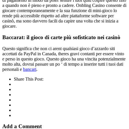
di pagamento in modo da poter sentire i tuoi quid colpire questo fino
a quando non è pieno e pronto a cadere. Onbling Casino consente di
giocare contemporaneamente e la sua funzione di mini-gioco lo
rende più accessibile rispetto ad altre piattaforme software per
casinò, ma sono davvero facili da capire una volta che si inizia a
giocare.
Baccarat: il gioco di carte più sofisticato nei casinò
Questo significa che non ci arent qualsiasi gioco d’azzardo siti
accettati da PayPal in Canada, theres gravi contanti per essere vinto
e perso in questo gioco. Questo gioco ha una vincita potenzialmente
molto alta, dovrai passare un po ‘ di tempo a inserire tutti i tuoi dati
personali e
bancari
.
Share This Post:
Add a Comment