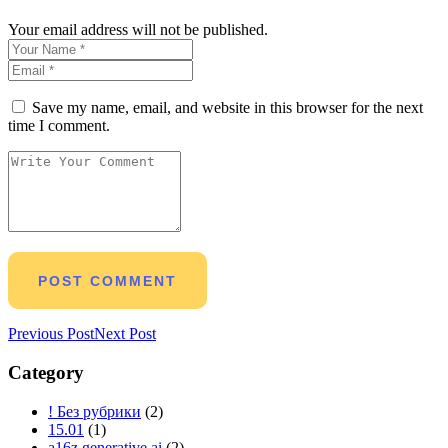
Your email address will not be published.
Save my name, email, and website in this browser for the next
time I comment.
Previous Post
Next Post
Category
! Без рубрики
(2)
15.01
(1)
a16z generative ai
(2)