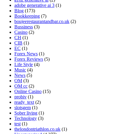
adobe generative ai 3
(1)
Blog
(173)
Bookkeeping
(7)
boujeerestaurantandbar.co.uk
(2)
Bussiness
(3)
Casino
(2)
CH
(1)
CIB
(1)
EC
(1)
Forex News
(1)
Forex Reviews
(5)
Life Style
(4)
Music
(4)
News
(5)
OM
(3)
OM cc
(2)
Online Casino
(15)
probiv
(1)
ready_text
(2)
slotsgem
(1)
Sober living
(1)
Technology
(3)
test
(1)
thelondontriathlon.co.uk
(1)