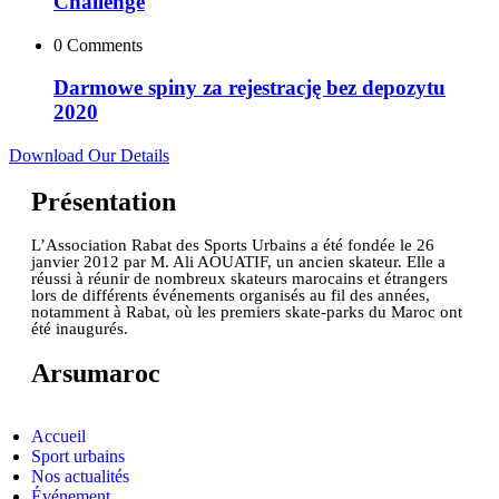
Challenge
0 Comments
Darmowe spiny za rejestrację bez depozytu
2020
Download Our Details
Présentation
L’Association Rabat des Sports Urbains a été fondée le 26
janvier 2012 par M. Ali AOUATIF, un ancien skateur. Elle a
réussi à réunir de nombreux skateurs marocains et étrangers
lors de différents événements organisés au fil des années,
notamment à Rabat, où les premiers skate-parks du Maroc ont
été inaugurés.
Arsumaroc
Accueil
Sport urbains
Nos actualités
Événement