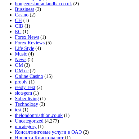
boujeerestaurantandbar.co.uk
(2)
Bussiness
(3)
Casino
(2)
CH
(1)
CIB
(1)
EC
(1)
Forex News
(1)
Forex Reviews
(5)
Life Style
(4)
Music
(4)
News
(5)
OM
(3)
OM cc
(2)
Online Casino
(15)
probiv
(1)
ready_text
(2)
slotsgem
(1)
Sober living
(1)
Technology
(3)
test
(1)
thelondontriathlon.co.uk
(1)
Uncategorized
(4,277)
uncategory
(1)
Консалтинговые услуги в ОАЭ
(2)
Новости Криптовалют
(1)