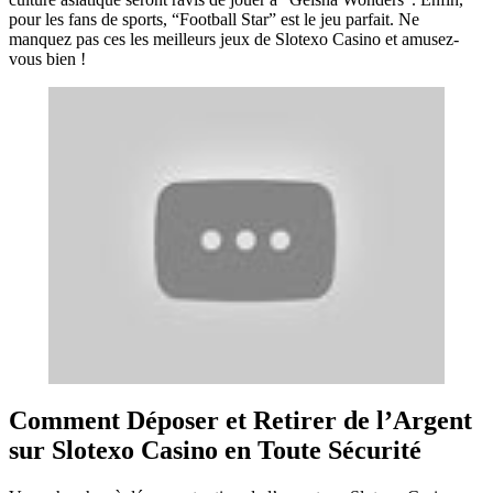
pour les fans de sports, “Football Star” est le jeu parfait. Ne
manquez pas ces les meilleurs jeux de Slotexo Casino et amusez-
vous bien !
Comment Déposer et Retirer de l’Argent
sur Slotexo Casino en Toute Sécurité