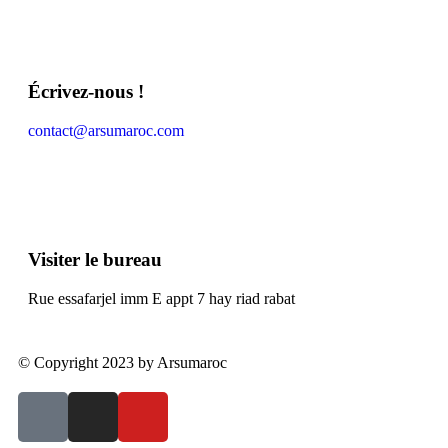
Écrivez-nous !​
contact@arsumaroc.com
Visiter le bureau​
Rue essafarjel imm E appt 7 hay riad rabat
© Copyright 2023 by Arsumaroc