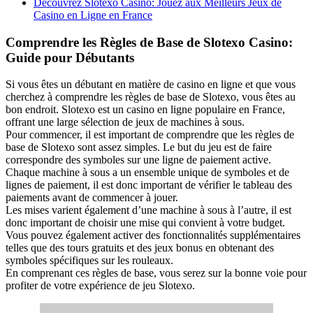
Découvrez Slotexo Casino: Jouez aux Meilleurs Jeux de
Casino en Ligne en France
Comprendre les Règles de Base de Slotexo Casino:
Guide pour Débutants
Si vous êtes un débutant en matière de casino en ligne et que vous
cherchez à comprendre les règles de base de Slotexo, vous êtes au
bon endroit. Slotexo est un casino en ligne populaire en France,
offrant une large sélection de jeux de machines à sous.
Pour commencer, il est important de comprendre que les règles de
base de Slotexo sont assez simples. Le but du jeu est de faire
correspondre des symboles sur une ligne de paiement active.
Chaque machine à sous a un ensemble unique de symboles et de
lignes de paiement, il est donc important de vérifier le tableau des
paiements avant de commencer à jouer.
Les mises varient également d’une machine à sous à l’autre, il est
donc important de choisir une mise qui convient à votre budget.
Vous pouvez également activer des fonctionnalités supplémentaires
telles que des tours gratuits et des jeux bonus en obtenant des
symboles spécifiques sur les rouleaux.
En comprenant ces règles de base, vous serez sur la bonne voie pour
profiter de votre expérience de jeu Slotexo.