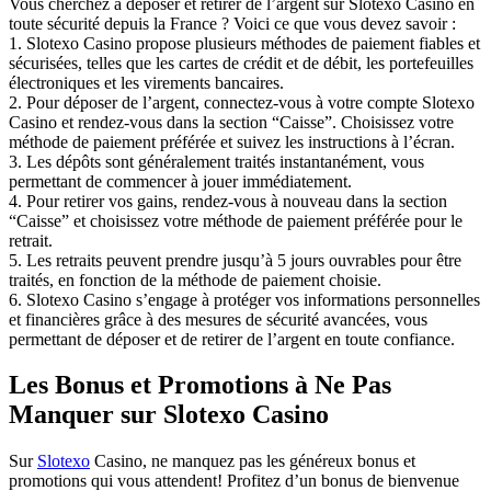
Vous cherchez à déposer et retirer de l’argent sur Slotexo Casino en
toute sécurité depuis la France ? Voici ce que vous devez savoir :
1. Slotexo Casino propose plusieurs méthodes de paiement fiables et
sécurisées, telles que les cartes de crédit et de débit, les portefeuilles
électroniques et les virements bancaires.
2. Pour déposer de l’argent, connectez-vous à votre compte Slotexo
Casino et rendez-vous dans la section “Caisse”. Choisissez votre
méthode de paiement préférée et suivez les instructions à l’écran.
3. Les dépôts sont généralement traités instantanément, vous
permettant de commencer à jouer immédiatement.
4. Pour retirer vos gains, rendez-vous à nouveau dans la section
“Caisse” et choisissez votre méthode de paiement préférée pour le
retrait.
5. Les retraits peuvent prendre jusqu’à 5 jours ouvrables pour être
traités, en fonction de la méthode de paiement choisie.
6. Slotexo Casino s’engage à protéger vos informations personnelles
et financières grâce à des mesures de sécurité avancées, vous
permettant de déposer et de retirer de l’argent en toute confiance.
Les Bonus et Promotions à Ne Pas
Manquer sur Slotexo Casino
Sur
Slotexo
Casino, ne manquez pas les généreux bonus et
promotions qui vous attendent! Profitez d’un bonus de bienvenue