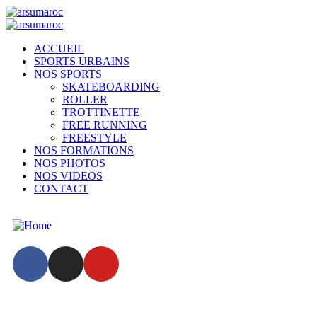
ACCUEIL
SPORTS URBAINS
NOS SPORTS
SKATEBOARDING
ROLLER
TROTTINETTE
FREE RUNNING
FREESTYLE
NOS FORMATIONS
NOS PHOTOS
NOS VIDEOS
CONTACT