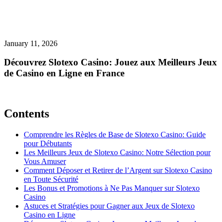
January 11, 2026
Découvrez Slotexo Casino: Jouez aux Meilleurs Jeux
de Casino en Ligne en France
Contents
Comprendre les Règles de Base de Slotexo Casino: Guide
pour Débutants
Les Meilleurs Jeux de Slotexo Casino: Notre Sélection pour
Vous Amuser
Comment Déposer et Retirer de l’Argent sur Slotexo Casino
en Toute Sécurité
Les Bonus et Promotions à Ne Pas Manquer sur Slotexo
Casino
Astuces et Stratégies pour Gagner aux Jeux de Slotexo
Casino en Ligne