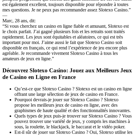
est également excellent, toujours disponible pour répondre à toutes
mes questions. Je ne peux pas recommander assez Slotexo Casino.”
—
Marc, 28 ans, dit:
“Si vous cherchez un casino en ligne fiable et amusant, Slotexo est
le choix parfait. J’ai gagné plusieurs fois et les retraits sont traités
rapidement. Les jeux sont équitables et aléatoires, ce qui est très
important pour moi. J’aime aussi le fait que Slotexo Casino soit
disponible en français, ce qui rend l’expérience de jeu encore plus
agréable. Je recommande vivement Slotexo Casino à tous les
amateurs de jeux en ligne.”
Découvrez Slotexo Casino: Jouez aux Meilleurs Jeux
de Casino en Ligne en France
Qu’est-ce que Slotexo Casino ? Slotexo est un casino en ligne
offrant une large sélection de jeux de casino en France.
Pourquoi devrais-je jouer sur Slotexo Casino ? Slotexo
propose les meilleurs jeux de casino en ligne, avec des
graphismes de haute qualité et des fonctionnalités innovantes.
Quels types de jeux puis-je trouver sur Slotexo Casino ? Vous
pouvez trouver une variété de jeux, y compris les machines à
sous, la roulette, le blackjack, le baccarat et le vidéo poker.
Est-il sûr de jouer sur Slotexo Casino ? Oui, Slotexo utilise les