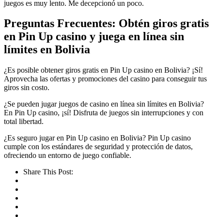
juegos es muy lento. Me decepcionó un poco.
Preguntas Frecuentes: Obtén giros gratis
en Pin Up casino y juega en línea sin
límites en Bolivia
¿Es posible obtener giros gratis en Pin Up casino en Bolivia? ¡Sí!
Aprovecha las ofertas y promociones del casino para conseguir tus
giros sin costo.
¿Se pueden jugar juegos de casino en línea sin límites en Bolivia?
En Pin Up casino, ¡sí! Disfruta de juegos sin interrupciones y con
total libertad.
¿Es seguro jugar en Pin Up casino en Bolivia? Pin Up casino
cumple con los estándares de seguridad y protección de datos,
ofreciendo un entorno de juego confiable.
Share This Post: