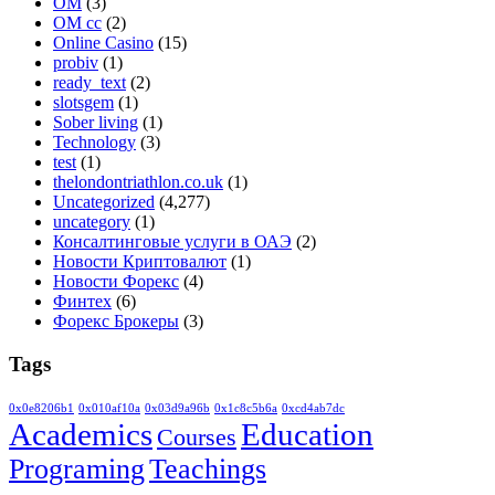
OM
(3)
OM cc
(2)
Online Casino
(15)
probiv
(1)
ready_text
(2)
slotsgem
(1)
Sober living
(1)
Technology
(3)
test
(1)
thelondontriathlon.co.uk
(1)
Uncategorized
(4,277)
uncategory
(1)
Консалтинговые услуги в ОАЭ
(2)
Новости Криптовалют
(1)
Новости Форекс
(4)
Финтех
(6)
Форекс Брокеры
(3)
Tags
0x0e8206b1
0x010af10a
0x03d9a96b
0x1c8c5b6a
0xcd4ab7dc
Academics
Education
Courses
Programing
Teachings