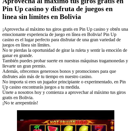
Aprovecha al máximo tus giros gratis en
Pin Up casino y disfruta de juegos en
línea sin límites en Bolivia
¡Aprovecha al máximo tus giros gratis en Pin Up casino y obtén una
emocionante experiencia de juego en línea en Bolivia! Pin Up
casino es el lugar perfecto para disfrutar de una gran variedad de
juegos en línea sin límites.
No te pierdas la oportunidad de girar la ruleta y sentir la emoción de
ganar en grande.
También puedes probar suerte en nuestras máquinas tragamonedas y
llevarte un gran premio.
Además, ofrecemos generosos bonos y promociones para que
disfrutes aún más de tu tiempo en nuestro casino.
No importa si eres un jugador principiante o experimentado, en Pin
Up casino encontrarás juegos a tu medida.
Únete a nosotros hoy y comienza a aprovechar al máximo tus giros
gratis en Bolivia.
¡No te arrepentirás!