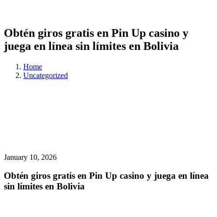
Obtén giros gratis en Pin Up casino y
juega en línea sin límites en Bolivia
Home
Uncategorized
January 10, 2026
Obtén giros gratis en Pin Up casino y juega en línea
sin límites en Bolivia