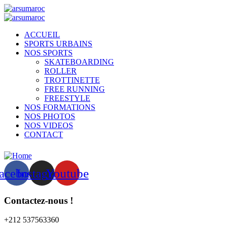
ACCUEIL
SPORTS URBAINS
NOS SPORTS
SKATEBOARDING
ROLLER
TROTTINETTE
FREE RUNNING
FREESTYLE
NOS FORMATIONS
NOS PHOTOS
NOS VIDEOS
CONTACT
acebook
Instagram
Youtube
Contactez-nous !​
+212 537563360