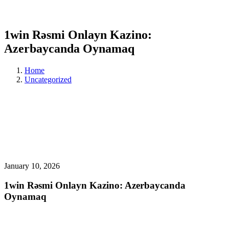
1win Rəsmi Onlayn Kazino:
Azerbaycanda Oynamaq
Home
Uncategorized
January 10, 2026
1win Rəsmi Onlayn Kazino: Azerbaycanda
Oynamaq