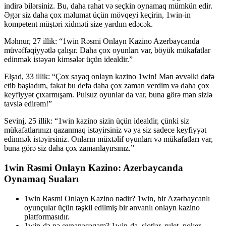
indirə bilərsiniz. Bu, daha rahat və seçkin oynamaq mümkün edir.
Əgər siz daha çox məlumat üçün mövqeyi keçirin, 1win-in
kompetent müştəri xidməti size yardım edəcək.
Məhnur, 27 illik: “1win Rəsmi Onlayn Kazino Azerbaycanda
müvəffəqiyyətlə çalışır. Daha çox oyunları var, böyük mükafatlar
edinmək istəyən kimsələr üçün idealdir.”
Elşad, 33 illik: “Çox sayaq onlayn kazino 1win! Mən əvvəlki dəfə
etib başladım, fakat bu defa daha çox zaman verdim və daha çox
keyfiyyət çıxarmışam. Pulsuz oyunlar da var, buna görə mən sizlə
tavsiə edirəm!”
Sevinj, 25 illik: “1win kazino sizin üçün idealdir, çünki siz
mükafatlarınızı qazanmaq istəyirsiniz və ya siz sadece keyfiyyət
edinmək istəyirsiniz. Onların müxtəlif oyunları və mükafatları var,
buna görə siz daha çox zamanlayırsınız.”
1win Rəsmi Onlayn Kazino: Azerbaycanda
Oynamaq Suaları
1win Rəsmi Onlayn Kazino nədir? 1win, bir Azərbaycanlı
oyunçular üçün təşkil edilmiş bir ənvanlı onlayn kazino
platformasıdır.
1win-də nə oynanacaqam? 1win-da, slotlar, rulet, poker,