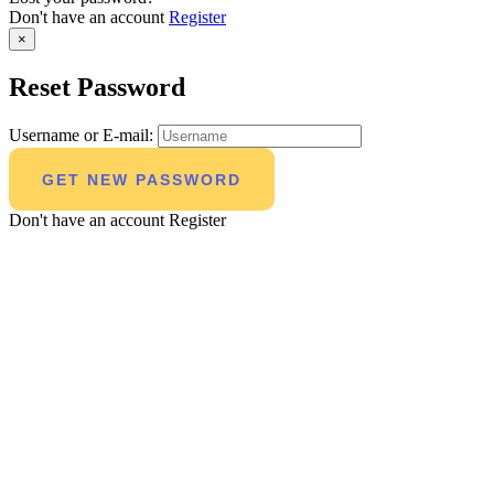
Don't have an account
Register
×
Reset Password
Username or E-mail:
Don't have an account
Register