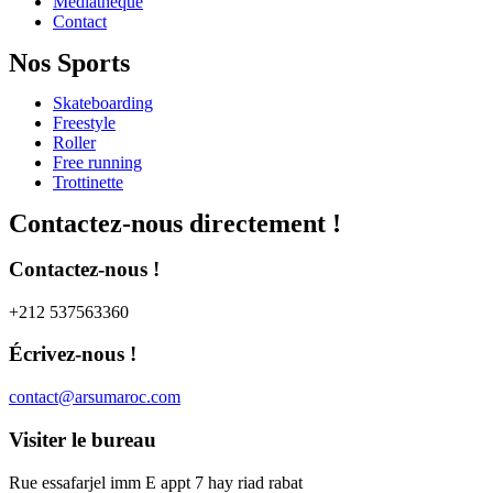
Médiathèque
Contact
Nos Sports
Skateboarding
Freestyle
Roller
Free running
Trottinette
Contactez-nous directement !
Contactez-nous !​
+212 537563360
Écrivez-nous !​
contact@arsumaroc.com
Visiter le bureau​
Rue essafarjel imm E appt 7 hay riad rabat