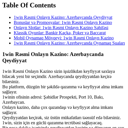
Table Of Contents
1win Rəsmi Onlayn Kazino: Azerbaycanda Qeydiyyat
Bonuslar və Promosyalar: 1win Rəsmi Onlayn Kazino
Onlayn Slotlar: 1win Rəsmi Onlayn Kazino Səhifəsi
Klassik Oyunlar: Bankir Kaçka, Poker və Baccarat
Mobil Oynamaq Mövqeyi: 1win Rəsmi Onlayn Kazino
1win Rəsmi Onlayn Kazino: Azerbaycanda Oynamaq Suaları
1win Rəsmi Onlayn Kazino: Azerbaycanda
Qeydiyyat
1win Rəsmi Onlayn Kazino sizin işsizlikdən keyfiyyət saxlaya
biləcək yeni bir seçimdir. Azerbaycanda qeydiyyatdan keçirə
bilərsiniz.
Bu platform, düzgün bir şəkildə qazanma və keyfiyyət alma imkanı
sağlayır.
1winin ofisinin adresi: Şəhidlər Prospekti, Port 10, Bakı,
Azerbaycan.
Onlayn kazino, daha çox qazandaşı və keyfiyyət alma imkanı
sağlayır.
Qeydiyyatdan keçirək, siz üstün mükafatları təəssüf edə bilərsiniz.
1win, sizin için en güclü qazanma tecrübəsi sağlayacaq.
Bir neçə dakika içərisində qeydiyyatdan keçirin və dünyanın en çox