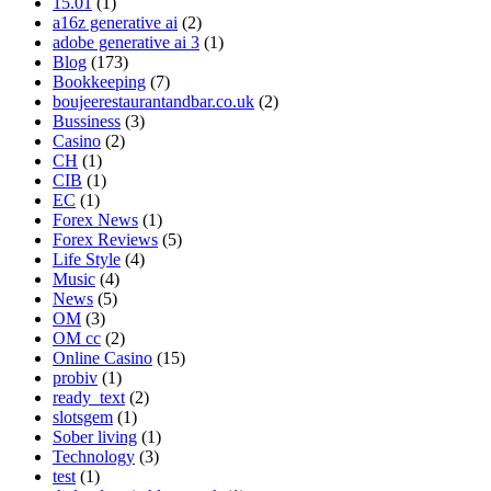
15.01
(1)
a16z generative ai
(2)
adobe generative ai 3
(1)
Blog
(173)
Bookkeeping
(7)
boujeerestaurantandbar.co.uk
(2)
Bussiness
(3)
Casino
(2)
CH
(1)
CIB
(1)
EC
(1)
Forex News
(1)
Forex Reviews
(5)
Life Style
(4)
Music
(4)
News
(5)
OM
(3)
OM cc
(2)
Online Casino
(15)
probiv
(1)
ready_text
(2)
slotsgem
(1)
Sober living
(1)
Technology
(3)
test
(1)