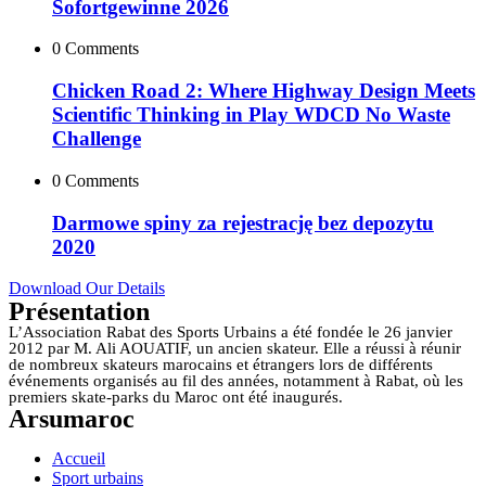
Sofortgewinne 2026
0 Comments
Chicken Road 2: Where Highway Design Meets
Scientific Thinking in Play WDCD No Waste
Challenge
0 Comments
Darmowe spiny za rejestrację bez depozytu
2020
Download Our Details
Présentation
L’Association Rabat des Sports Urbains a été fondée le 26 janvier
2012 par M. Ali AOUATIF, un ancien skateur. Elle a réussi à réunir
de nombreux skateurs marocains et étrangers lors de différents
événements organisés au fil des années, notamment à Rabat, où les
premiers skate-parks du Maroc ont été inaugurés.
Arsumaroc
Accueil
Sport urbains