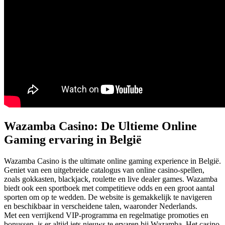
Wazamba Casino: De Ultieme Online
Gaming ervaring in België
Wazamba Casino is the ultimate online gaming experience in België.
Geniet van een uitgebreide catalogus van online casino-spellen,
zoals gokkasten, blackjack, roulette en live dealer games. Wazamba
biedt ook een sportboek met competitieve odds en een groot aantal
sporten om op te wedden. De website is gemakkelijk te navigeren
en beschikbaar in verscheidene talen, waaronder Nederlands.
Met een verrijkend VIP-programma en regelmatige promoties en
bonussen, is er altijd iets nieuws te ervaren bij Wazamba. Het casino