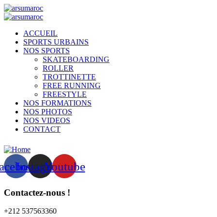
ACCUEIL
SPORTS URBAINS
NOS SPORTS
SKATEBOARDING
ROLLER
TROTTINETTE
FREE RUNNING
FREESTYLE
NOS FORMATIONS
NOS PHOTOS
NOS VIDEOS
CONTACT
acebook
Instagram
Youtube
Contactez-nous !​
+212 537563360