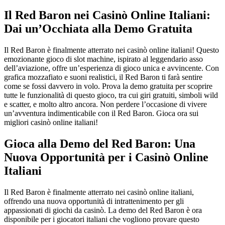
Il Red Baron nei Casinò Online Italiani:
Dai un’Occhiata alla Demo Gratuita
Il Red Baron è finalmente atterrato nei casinò online italiani! Questo
emozionante gioco di slot machine, ispirato al leggendario asso
dell’aviazione, offre un’esperienza di gioco unica e avvincente. Con
grafica mozzafiato e suoni realistici, il Red Baron ti farà sentire
come se fossi davvero in volo. Prova la demo gratuita per scoprire
tutte le funzionalità di questo gioco, tra cui giri gratuiti, simboli wild
e scatter, e molto altro ancora. Non perdere l’occasione di vivere
un’avventura indimenticabile con il Red Baron. Gioca ora sui
migliori casinò online italiani!
Gioca alla Demo del Red Baron: Una
Nuova Opportunità per i Casinò Online
Italiani
Il Red Baron è finalmente atterrato nei casinò online italiani,
offrendo una nuova opportunità di intrattenimento per gli
appassionati di giochi da casinò. La demo del Red Baron è ora
disponibile per i giocatori italiani che vogliono provare questo