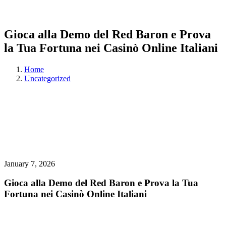
Gioca alla Demo del Red Baron e Prova
la Tua Fortuna nei Casinò Online Italiani
Home
Uncategorized
January 7, 2026
Gioca alla Demo del Red Baron e Prova la Tua
Fortuna nei Casinò Online Italiani