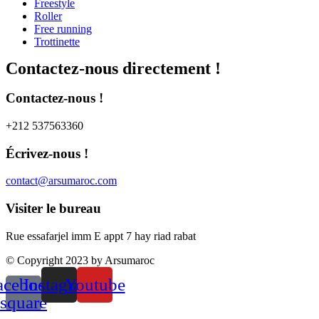
Freestyle
Roller
Free running
Trottinette
Contactez-nous directement !
Contactez-nous !​
+212 537563360
Écrivez-nous !​
contact@arsumaroc.com
Visiter le bureau​
Rue essafarjel imm E appt 7 hay riad rabat
© Copyright 2023 by Arsumaroc
acebook-
Instagram
Youtube
square