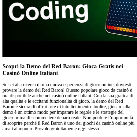
Scopri la Demo del Red Baron: Gioca Gratis nei
Casinò Online Italiani
Se sei alla ricerca di una nuova esperienza di gioco online, dovresti
provare la demo del Red Baron! Questo popolare gioco da casinò è
ora disponibile anche nei casinò online italiani. Con la sua grafica di
alta qualità e le eccitanti funzionalità di gioco, la demo del Red
Baron è sicura di offrirti ore di intrattenimento. Inoltre, giocare alla
demo è un ottimo modo per imparare le regole e le strategie del
gioco prima di scommettere denaro reale. Non perdere l’opportunità
di scoprire perché il Red Baron è uno dei giochi da casinò online più
amati al mondo. Provalo gratuitamente oggi stesso!