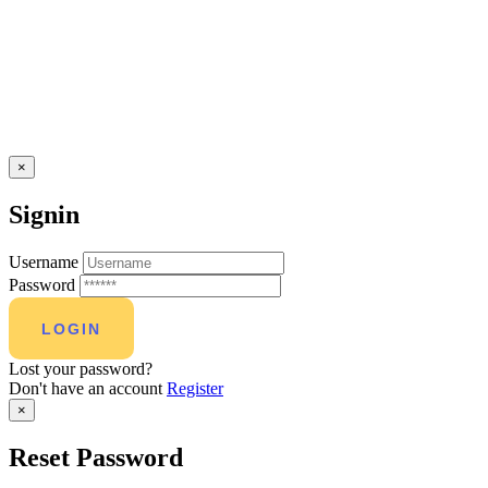
×
Signin
Username
Password
Lost your password?
Don't have an account
Register
×
Reset Password