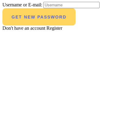
Username or E-mail:
Don't have an account
Register