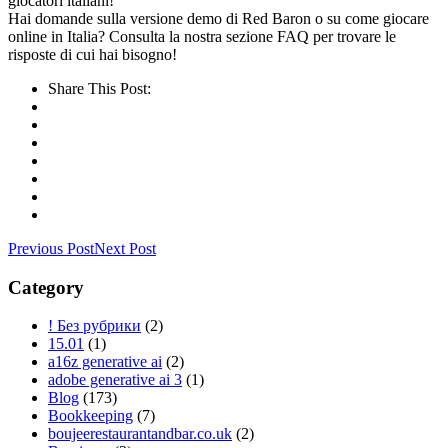
giocatori italiani!
Hai domande sulla versione demo di Red Baron o su come giocare
online in Italia? Consulta la nostra sezione FAQ per trovare le
risposte di cui hai bisogno!
Share This Post:
Previous Post
Next Post
Category
! Без рубрики
(2)
15.01
(1)
a16z generative ai
(2)
adobe generative ai 3
(1)
Blog
(173)
Bookkeeping
(7)
boujeerestaurantandbar.co.uk
(2)