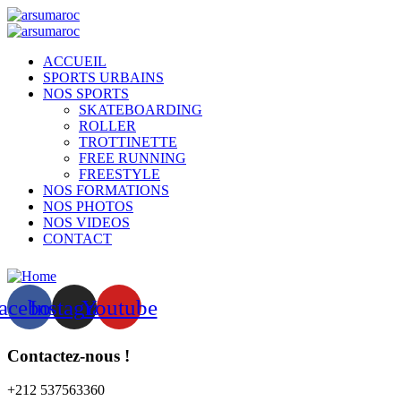
ACCUEIL
SPORTS URBAINS
NOS SPORTS
SKATEBOARDING
ROLLER
TROTTINETTE
FREE RUNNING
FREESTYLE
NOS FORMATIONS
NOS PHOTOS
NOS VIDEOS
CONTACT
acebook
Instagram
Youtube
Contactez-nous !​
+212 537563360