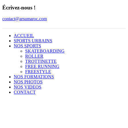
Écrivez-nous !​
contact@arsumaroc.com
ACCUEIL
SPORTS URBAINS
NOS SPORTS
SKATEBOARDING
ROLLER
TROTTINETTE
FREE RUNNING
FREESTYLE
NOS FORMATIONS
NOS PHOTOS
NOS VIDEOS
CONTACT