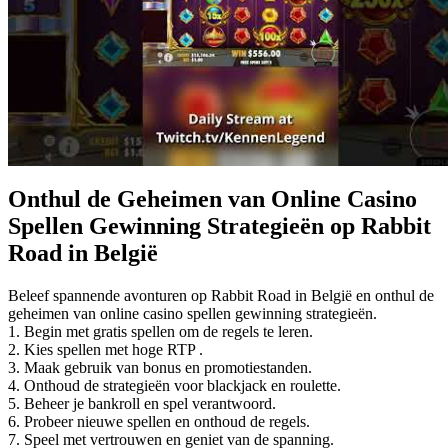
Onthul de Geheimen van Online Casino
Spellen Gewinning Strategieën op Rabbit
Road in België
Beleef spannende avonturen op Rabbit Road in België en onthul de
geheimen van online casino spellen gewinning strategieën.
1. Begin met gratis spellen om de regels te leren.
2. Kies spellen met hoge RTP .
3. Maak gebruik van bonus en promotiestanden.
4. Onthoud de strategieën voor blackjack en roulette.
5. Beheer je bankroll en spel verantwoord.
6. Probeer nieuwe spellen en onthoud de regels.
7. Speel met vertrouwen en geniet van de spanning.