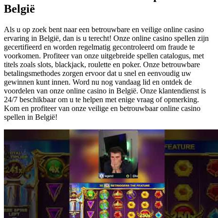
België
Als u op zoek bent naar een betrouwbare en veilige online casino
ervaring in België, dan is u terecht! Onze online casino spellen zijn
gecertifieerd en worden regelmatig gecontroleerd om fraude te
voorkomen. Profiteer van onze uitgebreide spellen catalogus, met
titels zoals slots, blackjack, roulette en poker. Onze betrouwbare
betalingsmethodes zorgen ervoor dat u snel en eenvoudig uw
gewinnen kunt innen. Word nu nog vandaag lid en ontdek de
voordelen van onze online casino in België. Onze klantendienst is
24/7 beschikbaar om u te helpen met enige vraag of opmerking.
Kom en profiteer van onze veilige en betrouwbaar online casino
spellen in België!