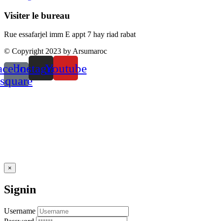
Visiter le bureau​
Rue essafarjel imm E appt 7 hay riad rabat
© Copyright 2023 by Arsumaroc
acebook-
Instagram
Youtube
square
×
Signin
Username