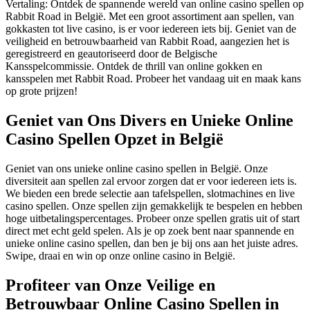
Vertaling: Ontdek de spannende wereld van online casino spellen op
Rabbit Road in België. Met een groot assortiment aan spellen, van
gokkasten tot live casino, is er voor iedereen iets bij. Geniet van de
veiligheid en betrouwbaarheid van Rabbit Road, aangezien het is
geregistreerd en geautoriseerd door de Belgische
Kansspelcommissie. Ontdek de thrill van online gokken en
kansspelen met Rabbit Road. Probeer het vandaag uit en maak kans
op grote prijzen!
Geniet van Ons Divers en Unieke Online
Casino Spellen Opzet in België
Geniet van ons unieke online casino spellen in België. Onze
diversiteit aan spellen zal ervoor zorgen dat er voor iedereen iets is.
We bieden een brede selectie aan tafelspellen, slotmachines en live
casino spellen. Onze spellen zijn gemakkelijk te bespelen en hebben
hoge uitbetalingspercentages. Probeer onze spellen gratis uit of start
direct met echt geld spelen. Als je op zoek bent naar spannende en
unieke online casino spellen, dan ben je bij ons aan het juiste adres.
Swipe, draai en win op onze online casino in België.
Profiteer van Onze Veilige en
Betrouwbaar Online Casino Spellen in