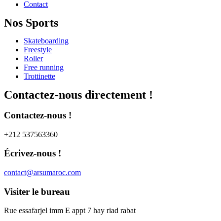
Contact
Nos Sports
Skateboarding
Freestyle
Roller
Free running
Trottinette
Contactez-nous directement !
Contactez-nous !​
+212 537563360
Écrivez-nous !​
contact@arsumaroc.com
Visiter le bureau​
Rue essafarjel imm E appt 7 hay riad rabat