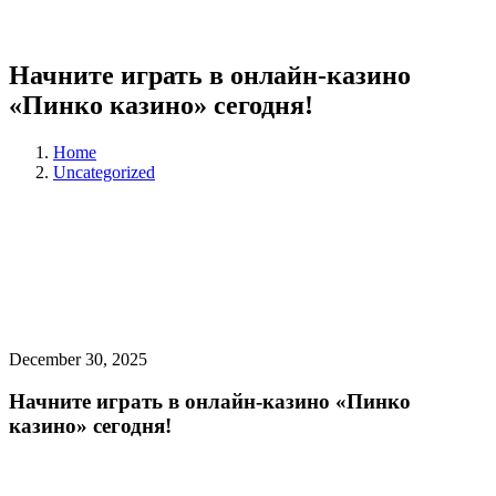
Начните играть в онлайн-казино
«Пинко казино» сегодня!
Home
Uncategorized
December 30, 2025
Начните играть в онлайн-казино «Пинко
казино» сегодня!