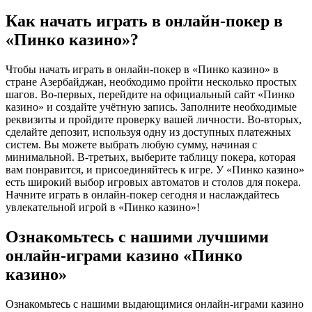
Как начать играть в онлайн-покер в
«Пинко казино»?
Чтобы начать играть в онлайн-покер в «Пинко казино» в
стране Азербайджан, необходимо пройти несколько простых
шагов. Во-первых, перейдите на официальный сайт «Пинко
казино» и создайте учётную запись. Заполните необходимые
реквизиты и пройдите проверку вашей личности. Во-вторых,
сделайте депозит, используя одну из доступных платежных
систем. Вы можете выбрать любую сумму, начиная с
минимальной. В-третьих, выберите таблицу покера, которая
вам понравится, и присоединяйтесь к игре. У «Пинко казино»
есть широкий выбор игровых автоматов и столов для покера.
Начните играть в онлайн-покер сегодня и наслаждайтесь
увлекательной игрой в «Пинко казино»!
Ознакомьтесь с нашими лучшими
онлайн-играми казино «Пинко
казино»
Ознакомьтесь с нашими выдающимися онлайн-играми казино