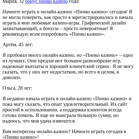
Мария, 32
бонус пинко казино
года:
Начните играть в онлайн-казино «Пинко казино» сегодня! Я
не могла поверить, как просто я зарегистрировалась и начала
играть в мои любимые казино-игры. Графический дизайн
захватывающий, а бонусы – просто невероятные! Я
рекомендую всем попробовать «Пинко казино».
Артём, 45 лет:
Я пробовал много онлайн-казино, но «Пинко казино» – одно
из лучших. Они предлагают большое разнообразие игр,
надежные выплаты и хороший клиентский сервис. Я не могу
сказать, что у них нет недостатков, но всего в целом, я
доволен.
Ольга, 28 лет:
Я недавно начала играть в онлайн-казино «Пинко казино» и
пока могу сказать, что опыт удовлетворительный. Их сайт
простой в использовании, а поддержка клиентов всегда
готова помочь. Я еще не выиграла большую сумму, но
надеюсь, что моя удача изменится.
Вам интересны онлайн-казино? Начните играть сегодня в
«Пинко казино»!