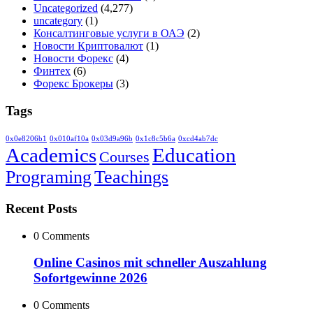
Uncategorized
(4,277)
uncategory
(1)
Консалтинговые услуги в ОАЭ
(2)
Новости Криптовалют
(1)
Новости Форекс
(4)
Финтех
(6)
Форекс Брокеры
(3)
Tags
0x0e8206b1
0x010af10a
0x03d9a96b
0x1c8c5b6a
0xcd4ab7dc
Academics
Education
Courses
Programing
Teachings
Recent Posts
0 Comments
Online Casinos mit schneller Auszahlung
Sofortgewinne 2026
0 Comments