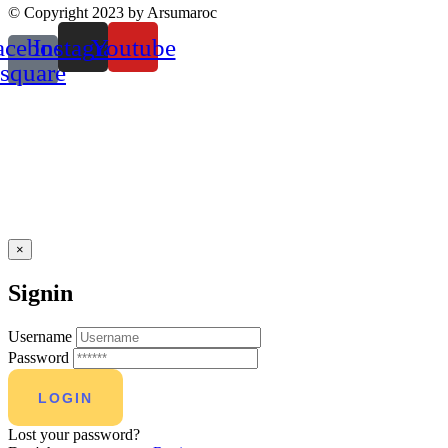
© Copyright 2023 by Arsumaroc
acebook-
Instagram
Youtube
square
×
Signin
Username
Password
Lost your password?