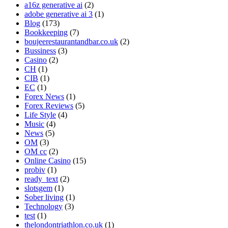
a16z generative ai
(2)
adobe generative ai 3
(1)
Blog
(173)
Bookkeeping
(7)
boujeerestaurantandbar.co.uk
(2)
Bussiness
(3)
Casino
(2)
CH
(1)
CIB
(1)
EC
(1)
Forex News
(1)
Forex Reviews
(5)
Life Style
(4)
Music
(4)
News
(5)
OM
(3)
OM cc
(2)
Online Casino
(15)
probiv
(1)
ready_text
(2)
slotsgem
(1)
Sober living
(1)
Technology
(3)
test
(1)
thelondontriathlon.co.uk
(1)