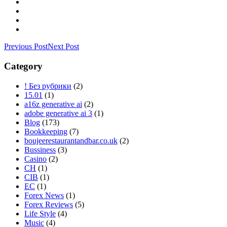
Previous Post
Next Post
Category
! Без рубрики
(2)
15.01
(1)
a16z generative ai
(2)
adobe generative ai 3
(1)
Blog
(173)
Bookkeeping
(7)
boujeerestaurantandbar.co.uk
(2)
Bussiness
(3)
Casino
(2)
CH
(1)
CIB
(1)
EC
(1)
Forex News
(1)
Forex Reviews
(5)
Life Style
(4)
Music
(4)