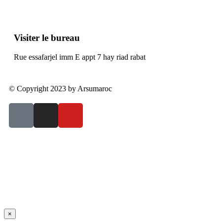
Visiter le bureau​
Rue essafarjel imm E appt 7 hay riad rabat
© Copyright 2023 by Arsumaroc
×