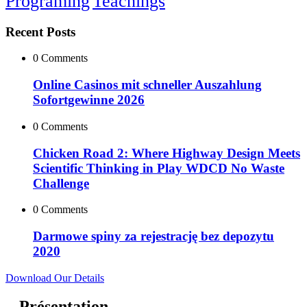
Programing
Teachings
Recent Posts
0 Comments
Online Casinos mit schneller Auszahlung
Sofortgewinne 2026
0 Comments
Chicken Road 2: Where Highway Design Meets
Scientific Thinking in Play WDCD No Waste
Challenge
0 Comments
Darmowe spiny za rejestrację bez depozytu
2020
Download Our Details
Présentation