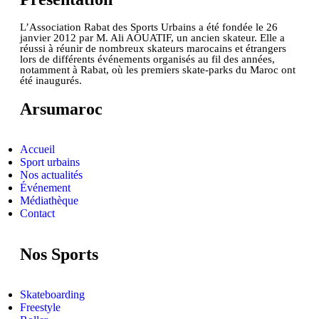
L’Association Rabat des Sports Urbains a été fondée le 26
janvier 2012 par M. Ali AOUATIF, un ancien skateur. Elle a
réussi à réunir de nombreux skateurs marocains et étrangers
lors de différents événements organisés au fil des années,
notamment à Rabat, où les premiers skate-parks du Maroc ont
été inaugurés.
Arsumaroc
Accueil
Sport urbains
Nos actualités
Événement
Médiathèque
Contact
Nos Sports
Skateboarding
Freestyle