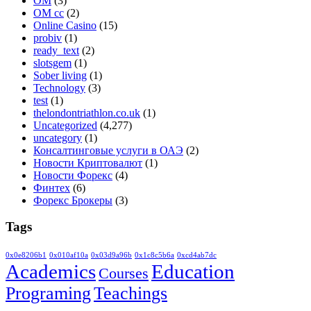
OM
(3)
OM cc
(2)
Online Casino
(15)
probiv
(1)
ready_text
(2)
slotsgem
(1)
Sober living
(1)
Technology
(3)
test
(1)
thelondontriathlon.co.uk
(1)
Uncategorized
(4,277)
uncategory
(1)
Консалтинговые услуги в ОАЭ
(2)
Новости Криптовалют
(1)
Новости Форекс
(4)
Финтех
(6)
Форекс Брокеры
(3)
Tags
0x0e8206b1
0x010af10a
0x03d9a96b
0x1c8c5b6a
0xcd4ab7dc
Academics
Education
Courses
Programing
Teachings