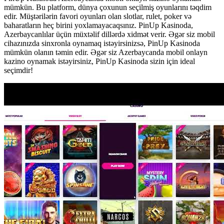
mümkün. Bu platform, dünya çoxunun seçilmiş oyunlarını təqdim
edir. Müştərilərin favori oyunları olan slotlar, rulet, poker və
baharatların heç birini yoxlamayacaqsınız. PinUp Kasinoda,
Azerbaycanlılar üçün müxtəlif dillərdə xidmət verir. Əgər siz mobil
cihazınızda sinxronla oynamaq istəyirsinizsə, PinUp Kasinoda
mümkün olanın təmin edir. Əgər siz Azerbaycanda mobil onlayn
kazino oynamak istəyirsiniz, PinUp Kasinoda sizin için ideal
seçimdir!