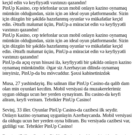
keçid edin və keyfiyyətli vaxtınızı qazandın!
PinUp Kasino, cep telefonlar ucun mobil onlayn kazino oynamaq
mümkün olduğundan, sizin için ən ideal oyun platformasıdır. Sizin
için düzgün bir şəkildə hazırlanmış oyunlar və mükafatlar keçid
edin. Ətraflı məlumat üçün, PinUp-a müraciət edin və keyfiyyətli
vaxtınızı qazandın!
PinUp Kasino, cep telefonlar ucun mobil onlayn kazino oynamaq
mümkün olduğundan, sizin için ən ideal oyun platformasıdır. Sizin
için düzgün bir şəkildə hazırlanmış oyunlar və mükafatlar keçid
edin. Ətraflı məlumat üçün, PinUp-a müraciət edin və keyfiyyətli
vaxtınızı qazandın!
PinUp-da açıq oyun hissəsi ilə, keyfiyyətli bir şəkildə onlayn kazino
oynamaq mümkündür. Əgər siz Azerbaycan dilində oynamaq
isteyirsiz, PinUp-da bu mövcuddur. Şəxsi kabinetinizdək
Musa, 27 yashindayiq. Bu salinan illar PinUp Casino-da qalib dam
olan min oyunlari kecdim. Mobil versiyasi da muzakerelerimiz
uygun oldugu ucun her yerden oynayiram. Bu casino-da keyfi
aliram, keyfi veriram. Tebrikler PinUp Casino!
Sevinj, 33 iller. Oyunlar PinUp Casino-da cazibesi ilk seydir.
Onlayn kazino oynamaq uygunlayin Azerbaycanda. Mobil versiyasi
da oldugu ucun her yerden oyna biliram. Bu versiyada cazibesi var,
gizliligi var. Tebrikler PinUp Casino!