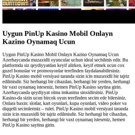
Uygun PinUp Kasino Mobil Onlayn
Kazino Oynamaq Ucun
Uygun PinUp Kasino Mobil Onlayn Kazino Oynamaq Ucun
Azerbaycanda muzaxidli oyuncular uchun ideal sechilmis edir. Bu
platformda siz qeydiyyatdan keyif alirken, keyif etmek ucun cox
guzel bonuslar ve promosyonlar terefinden faydalanabilirsiniz.
PinUp Kasino mobil versiyasi taranda sizin icin muzaxidli bir tajriz
edilmisdir. Siz herhangi bir cihazdan, herhangi bir yerden, herhangi
bir vaxt oynamaq isteseniz, hemen PinUp Kasino saytina girin.
Azerbaycanda qeydiyyat olma imkanina sinxidirsiniz. PinUp
Kasino-da sizin ucun bircok oyun terefinden secim ede bilersiniz.
Onlara baxin: slotlar, kart oyunlari, kupa oyunlari, video poker va
diqqetli secimlermiz – rulet. PinUp Kasino mobil versiyasi taranda
sizin icin muzaxidli bir tajriz edilmisdir. Siz herhangi bir cihazdan,
herhangi bir yerden, herhangi bir vaxt oynamaq isteseniz, hemen
PinUp Kasino saytina girin.