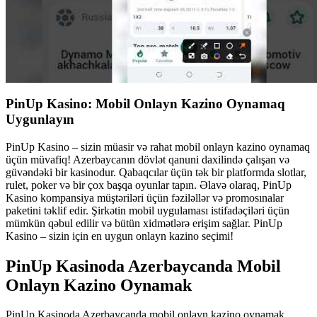
PinUp Kasino: Mobil Onlayn Kazino Oynamaq
Uygunlayın
PinUp Kasino – sizin müasir və rahat mobil onlayn kazino oynamaq
üçün müvafiq! Azerbaycanın dövlət qanuni daxilində çalışan və
güvəndəki bir kasinodur. Qabaqcılar üçün tək bir platformda slotlar,
rulet, poker və bir çox başqa oyunlar tapın. Əlavə olaraq, PinUp
Kasino kompansiya müştəriləri üçün fəziləllər və promosınalar
paketini təklif edir. Şirkətin mobil uygulaması istifadəçiləri üçün
mümkün qəbul edilir və bütün xidmətlərə erişim sağlar. PinUp
Kasino – sizin için en uygun onlayn kazino seçimi!
PinUp Kasinoda Azerbaycanda Mobil
Onlayn Kazino Oynamak
PinUp Kasinoda Azerbaycanda mobil onlayn kazino oynamak