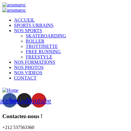
ACCUEIL
SPORTS URBAINS
NOS SPORTS
SKATEBOARDING
ROLLER
TROTTINETTE
FREE RUNNING
FREESTYLE
NOS FORMATIONS
NOS PHOTOS
NOS VIDEOS
CONTACT
acebook
Instagram
Youtube
Contactez-nous !​
+212 537563360