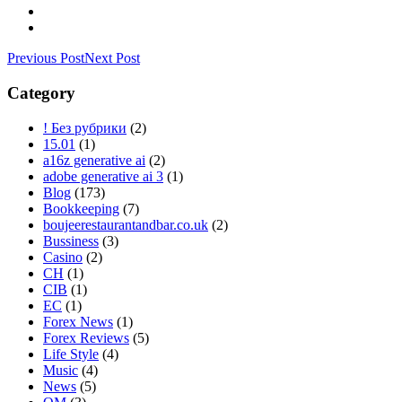
Previous Post
Next Post
Category
! Без рубрики
(2)
15.01
(1)
a16z generative ai
(2)
adobe generative ai 3
(1)
Blog
(173)
Bookkeeping
(7)
boujeerestaurantandbar.co.uk
(2)
Bussiness
(3)
Casino
(2)
CH
(1)
CIB
(1)
EC
(1)
Forex News
(1)
Forex Reviews
(5)
Life Style
(4)
Music
(4)
News
(5)