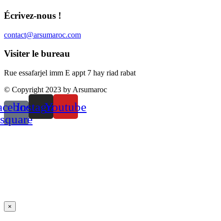
Écrivez-nous !​
contact@arsumaroc.com
Visiter le bureau​
Rue essafarjel imm E appt 7 hay riad rabat
© Copyright 2023 by Arsumaroc
acebook-
Instagram
Youtube
square
×