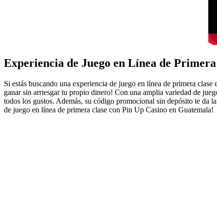
Experiencia de Juego en Línea de Primera
Si estás buscando una experiencia de juego en línea de primera clase
ganar sin arriesgar tu propio dinero! Con una amplia variedad de jue
todos los gustos. Además, su código promocional sin depósito te da la
de juego en línea de primera clase con Pin Up Casino en Guatemala!