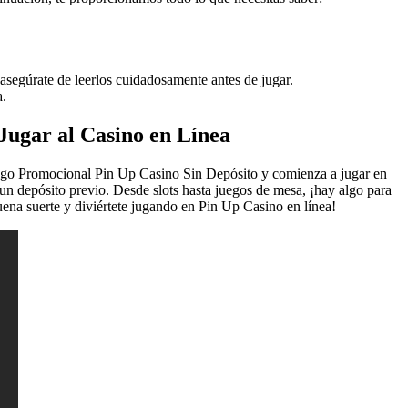
asegúrate de leerlos cuidadosamente antes de jugar.
a.
Jugar al Casino en Línea
ódigo Promocional Pin Up Casino Sin Depósito y comienza a jugar en
 un depósito previo. Desde slots hasta juegos de mesa, ¡hay algo para
Buena suerte y diviértete jugando en Pin Up Casino en línea!