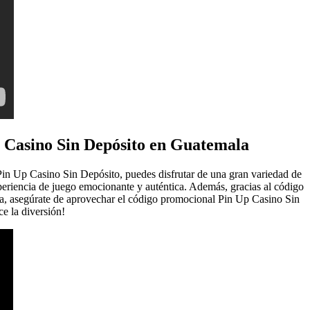
p Casino Sin Depósito en Guatemala
 Pin Up Casino Sin Depósito, puedes disfrutar de una gran variedad de
periencia de juego emocionante y auténtica. Además, gracias al código
ínea, asegúrate de aprovechar el código promocional Pin Up Casino Sin
e la diversión!