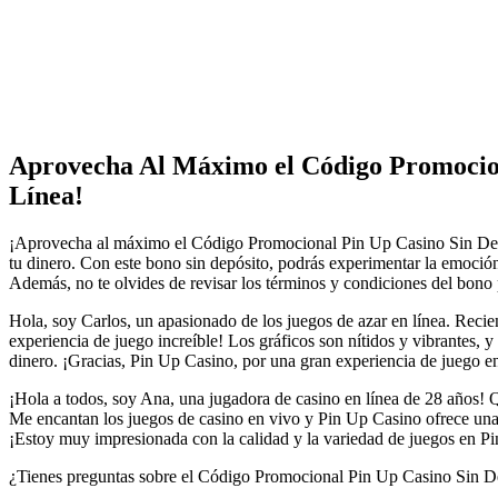
Aprovecha Al Máximo el Código Promocion
Línea!
¡Aprovecha al máximo el Código Promocional Pin Up Casino Sin Depósit
tu dinero. Con este bono sin depósito, podrás experimentar la emoció
Además, no te olvides de revisar los términos y condiciones del bono p
Hola, soy Carlos, un apasionado de los juegos de azar en línea. Re
experiencia de juego increíble! Los gráficos son nítidos y vibrantes, 
dinero. ¡Gracias, Pin Up Casino, por una gran experiencia de juego en
¡Hola a todos, soy Ana, una jugadora de casino en línea de 28 años!
Me encantan los juegos de casino en vivo y Pin Up Casino ofrece una
¡Estoy muy impresionada con la calidad y la variedad de juegos en Pi
¿Tienes preguntas sobre el Código Promocional Pin Up Casino Sin De