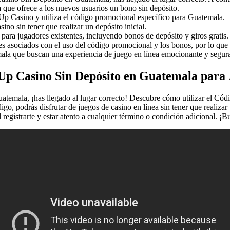
 que ofrece a los nuevos usuarios un bono sin depósito.
n Up Casino y utiliza el código promocional específico para Guatemala.
ino sin tener que realizar un depósito inicial.
ra jugadores existentes, incluyendo bonos de depósito y giros gratis.
es asociados con el uso del código promocional y los bonos, por lo que 
ala que buscan una experiencia de juego en línea emocionante y segur
Up Casino Sin Depósito en Guatemala para 
atemala, ¡has llegado al lugar correcto! Descubre cómo utilizar el C
o, podrás disfrutar de juegos de casino en línea sin tener que realizar
registrarte y estar atento a cualquier término o condición adicional. ¡