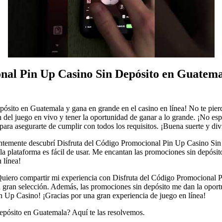
al Pin Up Casino Sin Depósito en Guatemal
o en Guatemala y gana en grande en el casino en línea! No te pierdas 
n del juego en vivo y tener la oportunidad de ganar a lo grande. ¡No e
ara asegurarte de cumplir con todos los requisitos. ¡Buena suerte y divi
cientemente descubrí Disfruta del Código Promocional Pin Up Casino S
y la plataforma es fácil de usar. Me encantan las promociones sin depós
 línea!
 Quiero compartir mi experiencia con Disfruta del Código Promocional 
 gran selección. Además, las promociones sin depósito me dan la oport
n Up Casino! ¡Gracias por una gran experiencia de juego en línea!
pósito en Guatemala? Aquí te las resolvemos.