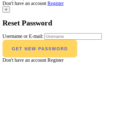
Don't have an account
Register
×
Reset Password
Username or E-mail:
Don't have an account
Register