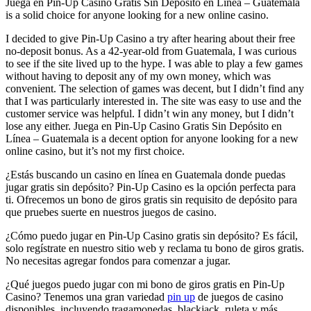
Juega en Pin-Up Casino Gratis Sin Depósito en Línea – Guatemala
is a solid choice for anyone looking for a new online casino.
I decided to give Pin-Up Casino a try after hearing about their free
no-deposit bonus. As a 42-year-old from Guatemala, I was curious
to see if the site lived up to the hype. I was able to play a few games
without having to deposit any of my own money, which was
convenient. The selection of games was decent, but I didn’t find any
that I was particularly interested in. The site was easy to use and the
customer service was helpful. I didn’t win any money, but I didn’t
lose any either. Juega en Pin-Up Casino Gratis Sin Depósito en
Línea – Guatemala is a decent option for anyone looking for a new
online casino, but it’s not my first choice.
¿Estás buscando un casino en línea en Guatemala donde puedas
jugar gratis sin depósito? Pin-Up Casino es la opción perfecta para
ti. Ofrecemos un bono de giros gratis sin requisito de depósito para
que pruebes suerte en nuestros juegos de casino.
¿Cómo puedo jugar en Pin-Up Casino gratis sin depósito? Es fácil,
solo regístrate en nuestro sitio web y reclama tu bono de giros gratis.
No necesitas agregar fondos para comenzar a jugar.
¿Qué juegos puedo jugar con mi bono de giros gratis en Pin-Up
Casino? Tenemos una gran variedad
pin up
de juegos de casino
disponibles, incluyendo tragamonedas, blackjack, ruleta y más.