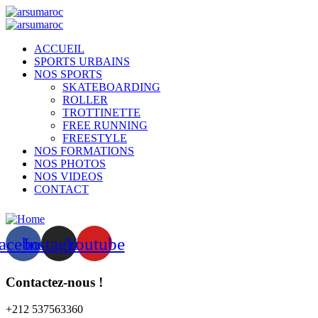
ACCUEIL
SPORTS URBAINS
NOS SPORTS
SKATEBOARDING
ROLLER
TROTTINETTE
FREE RUNNING
FREESTYLE
NOS FORMATIONS
NOS PHOTOS
NOS VIDEOS
CONTACT
acebook
Instagram
Youtube
Contactez-nous !​
+212 537563360