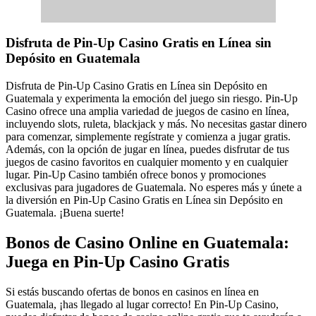
Disfruta de Pin-Up Casino Gratis en Línea sin
Depósito en Guatemala
Disfruta de Pin-Up Casino Gratis en Línea sin Depósito en
Guatemala y experimenta la emoción del juego sin riesgo. Pin-Up
Casino ofrece una amplia variedad de juegos de casino en línea,
incluyendo slots, ruleta, blackjack y más. No necesitas gastar dinero
para comenzar, simplemente regístrate y comienza a jugar gratis.
Además, con la opción de jugar en línea, puedes disfrutar de tus
juegos de casino favoritos en cualquier momento y en cualquier
lugar. Pin-Up Casino también ofrece bonos y promociones
exclusivas para jugadores de Guatemala. No esperes más y únete a
la diversión en Pin-Up Casino Gratis en Línea sin Depósito en
Guatemala. ¡Buena suerte!
Bonos de Casino Online en Guatemala:
Juega en Pin-Up Casino Gratis
Si estás buscando ofertas de bonos en casinos en línea en
Guatemala, ¡has llegado al lugar correcto! En Pin-Up Casino,