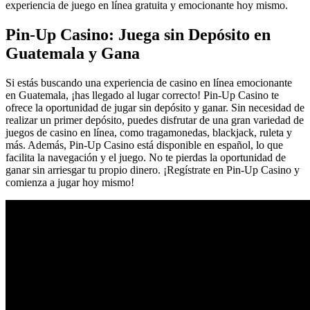
experiencia de juego en línea gratuita y emocionante hoy mismo.
Pin-Up Casino: Juega sin Depósito en
Guatemala y Gana
Si estás buscando una experiencia de casino en línea emocionante
en Guatemala, ¡has llegado al lugar correcto! Pin-Up Casino te
ofrece la oportunidad de jugar sin depósito y ganar. Sin necesidad de
realizar un primer depósito, puedes disfrutar de una gran variedad de
juegos de casino en línea, como tragamonedas, blackjack, ruleta y
más. Además, Pin-Up Casino está disponible en español, lo que
facilita la navegación y el juego. No te pierdas la oportunidad de
ganar sin arriesgar tu propio dinero. ¡Regístrate en Pin-Up Casino y
comienza a jugar hoy mismo!