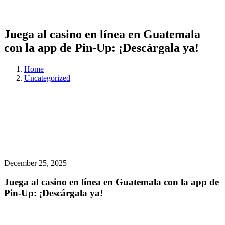
Juega al casino en línea en Guatemala
con la app de Pin-Up: ¡Descárgala ya!
Home
Uncategorized
December 25, 2025
Juega al casino en línea en Guatemala con la app de
Pin-Up: ¡Descárgala ya!