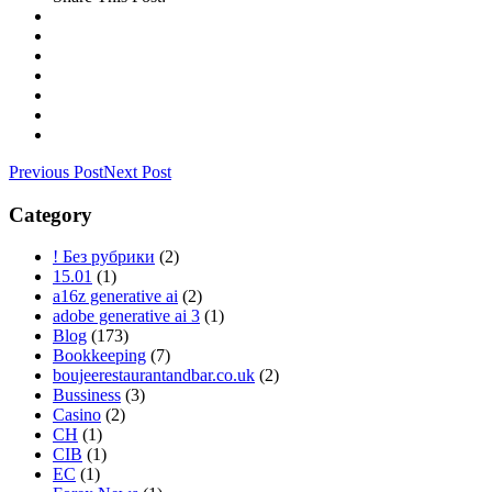
Previous Post
Next Post
Category
! Без рубрики
(2)
15.01
(1)
a16z generative ai
(2)
adobe generative ai 3
(1)
Blog
(173)
Bookkeeping
(7)
boujeerestaurantandbar.co.uk
(2)
Bussiness
(3)
Casino
(2)
CH
(1)
CIB
(1)
EC
(1)