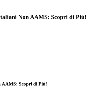
Italiani Non AAMS: Scopri di Più!
on AAMS: Scopri di Più!