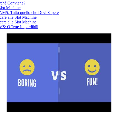
rché Conviene?
Slot Machine
AAMS: Tutto quello che Devi Sapere
are alle Slot Machine
are alle Slot Machine
S: Offerte Imperdibili