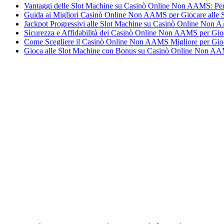
Vantaggi delle Slot Machine su Casinò Online Non AAMS: Pe
Guida ai Migliori Casinò Online Non AAMS per Giocare alle 
Jackpot Progressivi alle Slot Machine su Casinò Online Non 
Sicurezza e Affidabilità dei Casinò Online Non AAMS per Gioc
Come Scegliere il Casinò Online Non AAMS Migliore per Gioc
Gioca alle Slot Machine con Bonus su Casinò Online Non AAM