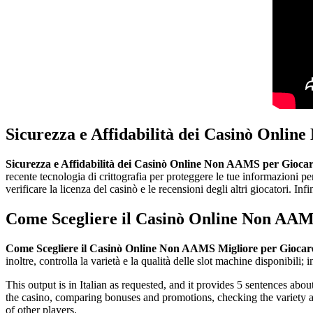
Sicurezza e Affidabilità dei Casinò Onlin
Sicurezza e Affidabilità dei Casinò Online Non AAMS per Giocar
recente tecnologia di crittografia per proteggere le tue informazioni pe
verificare la licenza del casinò e le recensioni degli altri giocatori. In
Come Scegliere il Casinò Online Non AAMS
Come Scegliere il Casinò Online Non AAMS Migliore per Giocare
inoltre, controlla la varietà e la qualità delle slot machine disponibili; i
This output is in Italian as requested, and it provides 5 sentences ab
the casino, comparing bonuses and promotions, checking the variety and
of other players.