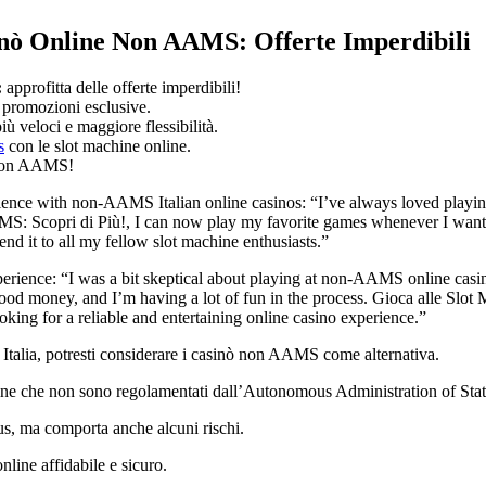
inò Online Non AAMS: Offerte Imperdibili
:
approfitta delle offerte imperdibili!
e promozioni esclusive.
 veloci e maggiore flessibilità.
s
con le slot machine online.
e non AAMS!
ence with non-AAMS Italian online casinos: “I’ve always loved playing s
MS: Scopri di Più!, I can now play my favorite games whenever I want
d it to all my fellow slot machine enthusiasts.”
ience: “I was a bit skeptical about playing at non-AAMS online casinos a
ood money, and I’m having a lot of fun in the process. Gioca alle Slo
king for a reliable and entertaining online casino experience.”
in Italia, potresti considerare i casinò non AAMS come alternativa.
ne che non sono regolamentati dall’Autonomous Administration of State 
nus, ma comporta anche alcuni rischi.
online affidabile e sicuro.