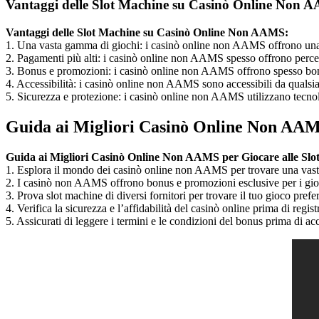
Vantaggi delle Slot Machine su Casinò Online Non 
Vantaggi delle Slot Machine su Casinò Online Non AAMS:
1. Una vasta gamma di giochi: i casinò online non AAMS offrono una s
2. Pagamenti più alti: i casinò online non AAMS spesso offrono percen
3. Bonus e promozioni: i casinò online non AAMS offrono spesso bonu
4. Accessibilità: i casinò online non AAMS sono accessibili da qualsi
5. Sicurezza e protezione: i casinò online non AAMS utilizzano tecnologi
Guida ai Migliori Casinò Online Non AAM
Guida ai Migliori Casinò Online Non AAMS per Giocare alle Slo
1. Esplora il mondo dei casinò online non AAMS per trovare una vasta
2. I casinò non AAMS offrono bonus e promozioni esclusive per i gioc
3. Prova slot machine di diversi fornitori per trovare il tuo gioco prefer
4. Verifica la sicurezza e l’affidabilità del casinò online prima di registr
5. Assicurati di leggere i termini e le condizioni del bonus prima di acc