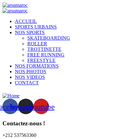
ACCUEIL
SPORTS URBAINS
NOS SPORTS
SKATEBOARDING
ROLLER
TROTTINETTE
FREE RUNNING
FREESTYLE
NOS FORMATIONS
NOS PHOTOS
NOS VIDEOS
CONTACT
acebook
Instagram
Youtube
Contactez-nous !​
+212 537563360