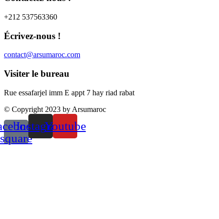
+212 537563360
Écrivez-nous !​
contact@arsumaroc.com
Visiter le bureau​
Rue essafarjel imm E appt 7 hay riad rabat
© Copyright 2023 by Arsumaroc
acebook-
Instagram
Youtube
square