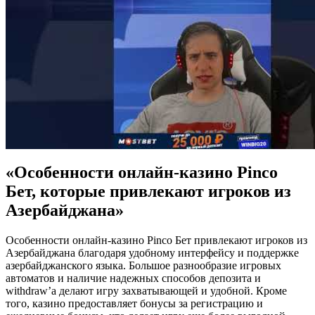
«Особенности онлайн-казино Pinco
Бет, которые привлекают игроков из
Азербайджана»
Особенности онлайн-казино Pinco Бет привлекают игроков из
Азербайджана благодаря удобному интерфейсу и поддержке
азербайджанского языка. Большое разнообразие игровых
автоматов и наличие надежных способов депозита и
withdraw’a делают игру захватывающей и удобной. Кроме
того, казино предоставляет бонусы за регистрацию и