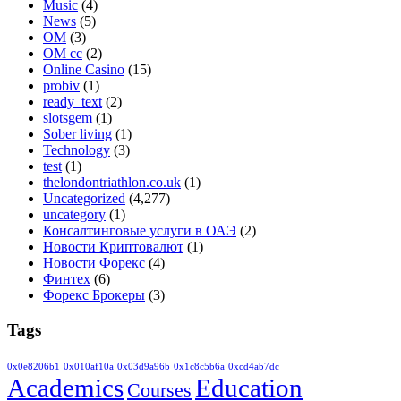
Music
(4)
News
(5)
OM
(3)
OM cc
(2)
Online Casino
(15)
probiv
(1)
ready_text
(2)
slotsgem
(1)
Sober living
(1)
Technology
(3)
test
(1)
thelondontriathlon.co.uk
(1)
Uncategorized
(4,277)
uncategory
(1)
Консалтинговые услуги в ОАЭ
(2)
Новости Криптовалют
(1)
Новости Форекс
(4)
Финтех
(6)
Форекс Брокеры
(3)
Tags
0x0e8206b1
0x010af10a
0x03d9a96b
0x1c8c5b6a
0xcd4ab7dc
Academics
Education
Courses