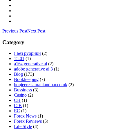
Previous Post
Next Post
Category
! Без рубрики
(2)
15.01
(1)
a16z generative ai
(2)
adobe generative ai 3
(1)
Blog
(173)
Bookkeeping
(7)
boujeerestaurantandbar.co.uk
(2)
Bussiness
(3)
Casino
(2)
CH
(1)
CIB
(1)
EC
(1)
Forex News
(1)
Forex Reviews
(5)
Life Style
(4)