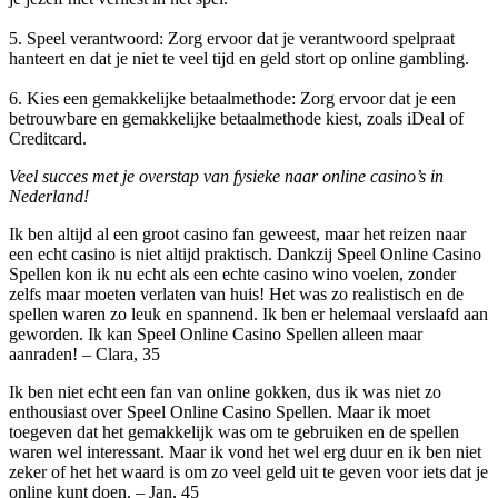
5. Speel verantwoord: Zorg ervoor dat je verantwoord spelpraat
hanteert en dat je niet te veel tijd en geld stort op online gambling.
6. Kies een gemakkelijke betaalmethode: Zorg ervoor dat je een
betrouwbare en gemakkelijke betaalmethode kiest, zoals iDeal of
Creditcard.
Veel succes met je overstap van fysieke naar online casino’s in
Nederland!
Ik ben altijd al een groot casino fan geweest, maar het reizen naar
een echt casino is niet altijd praktisch. Dankzij Speel Online Casino
Spellen kon ik nu echt als een echte casino wino voelen, zonder
zelfs maar moeten verlaten van huis! Het was zo realistisch en de
spellen waren zo leuk en spannend. Ik ben er helemaal verslaafd aan
geworden. Ik kan Speel Online Casino Spellen alleen maar
aanraden! – Clara, 35
Ik ben niet echt een fan van online gokken, dus ik was niet zo
enthousiast over Speel Online Casino Spellen. Maar ik moet
toegeven dat het gemakkelijk was om te gebruiken en de spellen
waren wel interessant. Maar ik vond het wel erg duur en ik ben niet
zeker of het het waard is om zo veel geld uit te geven voor iets dat je
online kunt doen. – Jan, 45