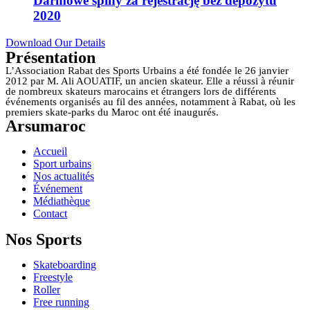
Darmowe spiny za rejestrację bez depozytu
2020
Download Our Details
Présentation
L’Association Rabat des Sports Urbains a été fondée le 26 janvier
2012 par M. Ali AOUATIF, un ancien skateur. Elle a réussi à réunir
de nombreux skateurs marocains et étrangers lors de différents
événements organisés au fil des années, notamment à Rabat, où les
premiers skate-parks du Maroc ont été inaugurés.
Arsumaroc
Accueil
Sport urbains
Nos actualités
Événement
Médiathèque
Contact
Nos Sports
Skateboarding
Freestyle
Roller
Free running