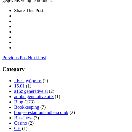
gegevens veilig te houden.
Share This Post:
Previous Post
Next Post
Category
! Без рубрики
(2)
15.01
(1)
a16z generative ai
(2)
adobe generative ai 3
(1)
Blog
(173)
Bookkeeping
(7)
boujeerestaurantandbar.co.uk
(2)
Bussiness
(3)
Casino
(2)
CH
(1)