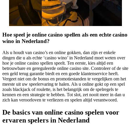
Hoe speel je online casino spellen als een echte casino
wino in Nederland?
Als u houdt van casino’s en online gokken, dan zijn er enkele
dingen die u als echte ‘casino wino’ in Nederland moet weten over
hoe je online casino spellen speelt. Ten eerste, kies altijd een
betrouwbare en gereguleerde online casino site. Controleer of de site
een geld terug garantie biedt en een goede klantenservice heeft.
Vergeet niet om de bonus en promotiestanden te vergelijken om het
meeste uit uw speelervaring te halen. Als u online gokt op een spel
zoals blackjack of roulette, is het belangrijk om de spelregels te
kennen en een strategie te hebben. Tot slot, zet nooit meer in dan u
zich kan veroorloven te verliezen en spelen altijd verantwoord.
De basics van online casino spelen voor
ervaren spelers in Nederland