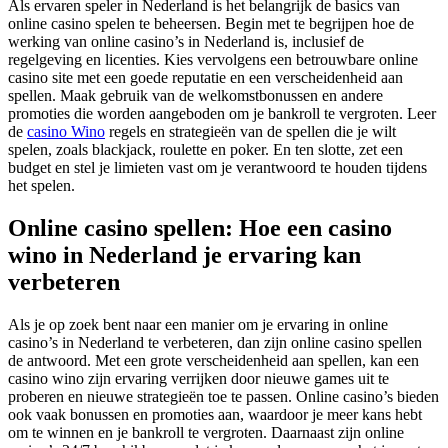
Als ervaren speler in Nederland is het belangrijk de basics van
online casino spelen te beheersen. Begin met te begrijpen hoe de
werking van online casino’s in Nederland is, inclusief de
regelgeving en licenties. Kies vervolgens een betrouwbare online
casino site met een goede reputatie en een verscheidenheid aan
spellen. Maak gebruik van de welkomstbonussen en andere
promoties die worden aangeboden om je bankroll te vergroten. Leer
de
casino Wino
regels en strategieën van de spellen die je wilt
spelen, zoals blackjack, roulette en poker. En ten slotte, zet een
budget en stel je limieten vast om je verantwoord te houden tijdens
het spelen.
Online casino spellen: Hoe een casino
wino in Nederland je ervaring kan
verbeteren
Als je op zoek bent naar een manier om je ervaring in online
casino’s in Nederland te verbeteren, dan zijn online casino spellen
de antwoord. Met een grote verscheidenheid aan spellen, kan een
casino wino zijn ervaring verrijken door nieuwe games uit te
proberen en nieuwe strategieën toe te passen. Online casino’s bieden
ook vaak bonussen en promoties aan, waardoor je meer kans hebt
om te winnen en je bankroll te vergroten. Daarnaast zijn online