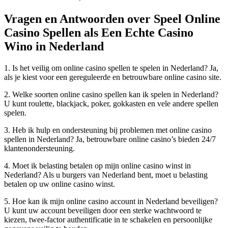
Vragen en Antwoorden over Speel Online
Casino Spellen als Een Echte Casino
Wino in Nederland
1. Is het veilig om online casino spellen te spelen in Nederland? Ja,
als je kiest voor een gereguleerde en betrouwbare online casino site.
2. Welke soorten online casino spellen kan ik spelen in Nederland?
U kunt roulette, blackjack, poker, gokkasten en vele andere spellen
spelen.
3. Heb ik hulp en ondersteuning bij problemen met online casino
spellen in Nederland? Ja, betrouwbare online casino’s bieden 24/7
klantenondersteuning.
4. Moet ik belasting betalen op mijn online casino winst in
Nederland? Als u burgers van Nederland bent, moet u belasting
betalen op uw online casino winst.
5. Hoe kan ik mijn online casino account in Nederland beveiligen?
U kunt uw account beveiligen door een sterke wachtwoord te
kiezen, twee-factor authentificatie in te schakelen en persoonlijke