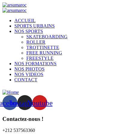
ACCUEIL
SPORTS URBAINS
NOS SPORTS
SKATEBOARDING
ROLLER
TROTTINETTE
FREE RUNNING
FREESTYLE
NOS FORMATIONS
NOS PHOTOS
NOS VIDEOS
CONTACT
acebook
Instagram
Youtube
Contactez-nous !​
+212 537563360