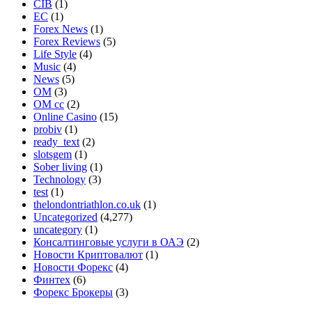
CIB
(1)
EC
(1)
Forex News
(1)
Forex Reviews
(5)
Life Style
(4)
Music
(4)
News
(5)
OM
(3)
OM cc
(2)
Online Casino
(15)
probiv
(1)
ready_text
(2)
slotsgem
(1)
Sober living
(1)
Technology
(3)
test
(1)
thelondontriathlon.co.uk
(1)
Uncategorized
(4,277)
uncategory
(1)
Консалтинговые услуги в ОАЭ
(2)
Новости Криптовалют
(1)
Новости Форекс
(4)
Финтех
(6)
Форекс Брокеры
(3)