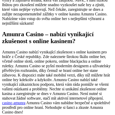
výhry a zajímavá témata, která vás zaujmou. Navíc, s naší nízkou
lhůtou pro zkoušení můžete snadno vyzkoušet naše hry a zjistit,
které vám nejlépe vyhovují. Než čekáte, zaregistrujte se dnes a
zažijte nezapomenutelné zážitky v online kasinu Amunra Casino.
Nabízíme vám vstup do světa online her s nejlepšími výhrami a
nejnižšími sázkami!
Amunra Casino – nabízí vynikající
zkušenost s online kasinem?
Amunra Casino nabízí vynikající zkušenost s online kasinem pro
hráče z České republiky. Zde naleznete širokou škálu online her,
včetně online slotů, online pokeru, online blackjacku a online
ruletky. Amunra Casino se pyšní moderním designem a uživatelsky
přívětivým rozhraním, díky čemuž se hraní online her stane
zábavou. K dispozici máte také mobilní verzi, díky níž můžete hrát
online hry kdekoliv a kdykoliv. Amunra Casino nabízí také
vynikající zákaznickou podporu, která vám ráda pomůže se všemi
vašimi otázkami a problémy. Nechte si unikátní zkušenost online
kasina a zaregistrujte se dnes v Amunra Casino. Není nutné si
stahovat žádné software, stačí mít aktivní internetové připojení.
casino amunra
Amunra Casino vám nabídne bezpečné a spolehlivé
prostředí pro online hraní. Nehodujte si šanci a zkuste Amunra
Casino dnes!