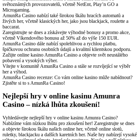
světoznámých provozovatelů, včetně NetEnt, Play’n GO a
Microgaming.
AmunRa Casino nabízí také širokou škálu hracích automatů a
živých her, včetně klasických her, jako jsou blackjack, roulette a
baccarat.
Zaregistrujte se dnes a získávejte výhodné bonusy a promo akce,
včetně Víkendového bonusu až 50% až do výše 150 EUR.
AmunRa Casino dále nabízí spolehlivou a rychlou platbu,
špičkovou ochranu osobních údajů a kvalitní klientskou podporu.
Zažijte online kasino AmunRa Casino a objevte svět neustálého
pobavení a vysokých výher.
Vítejte v komunitě AmunRa Casino a stále se rozvíjející se výběr
her a výhod.
AmunRa Casino recenze: Co vám online kasino může nabídnout?
Zjistěte si to s AmunRa Casino!
Nejlepší hry v online kasinu Amunra
Casino – nízká lhůta zkoušení!
Vyhledávejte nejlepší hry v online kasinu Amunra Casino?
Nabízíme vám nízkou lhůtu pro zkoušení her! Zaregistrujte se dnes
a objevte širokou škálu našich online her, včetně online slotů,
ruletky, blackjacku a dalších karetních her. Naše hry nabízejí vysoké