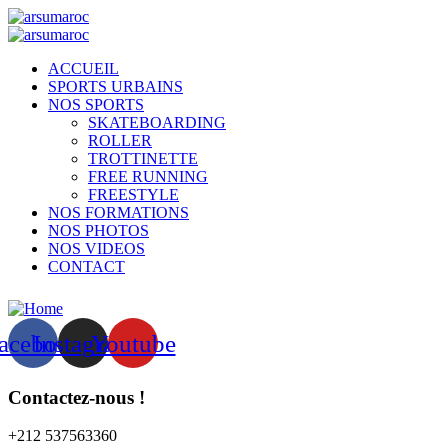
ACCUEIL
SPORTS URBAINS
NOS SPORTS
SKATEBOARDING
ROLLER
TROTTINETTE
FREE RUNNING
FREESTYLE
NOS FORMATIONS
NOS PHOTOS
NOS VIDEOS
CONTACT
acebook
Instagram
Youtube
Contactez-nous !​
+212 537563360