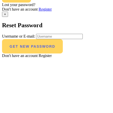
Lost your password?
Don't have an account
Register
×
Reset Password
Username or E-mail:
Don't have an account
Register