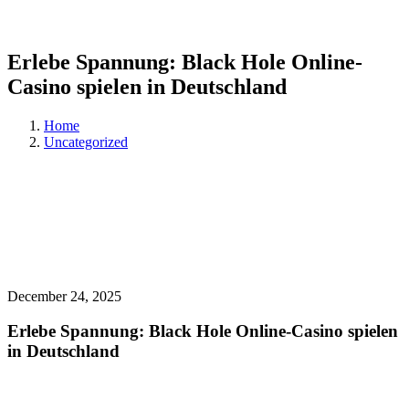
Erlebe Spannung: Black Hole Online-
Casino spielen in Deutschland
Home
Uncategorized
December 24, 2025
Erlebe Spannung: Black Hole Online-Casino spielen
in Deutschland