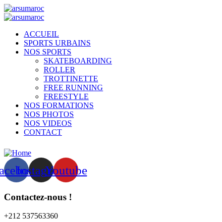
ACCUEIL
SPORTS URBAINS
NOS SPORTS
SKATEBOARDING
ROLLER
TROTTINETTE
FREE RUNNING
FREESTYLE
NOS FORMATIONS
NOS PHOTOS
NOS VIDEOS
CONTACT
acebook
Instagram
Youtube
Contactez-nous !​
+212 537563360