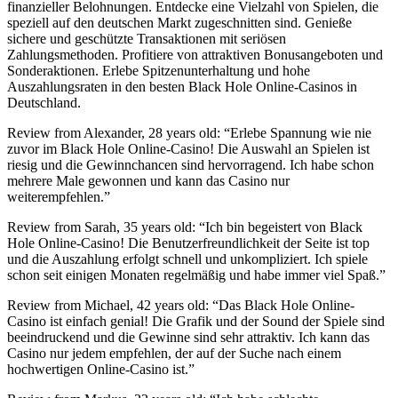
finanzieller Belohnungen. Entdecke eine Vielzahl von Spielen, die
speziell auf den deutschen Markt zugeschnitten sind. Genieße
sichere und geschützte Transaktionen mit seriösen
Zahlungsmethoden. Profitiere von attraktiven Bonusangeboten und
Sonderaktionen. Erlebe Spitzenunterhaltung und hohe
Auszahlungsraten in den besten Black Hole Online-Casinos in
Deutschland.
Review from Alexander, 28 years old: “Erlebe Spannung wie nie
zuvor im Black Hole Online-Casino! Die Auswahl an Spielen ist
riesig und die Gewinnchancen sind hervorragend. Ich habe schon
mehrere Male gewonnen und kann das Casino nur
weiterempfehlen.”
Review from Sarah, 35 years old: “Ich bin begeistert von Black
Hole Online-Casino! Die Benutzerfreundlichkeit der Seite ist top
und die Auszahlung erfolgt schnell und unkompliziert. Ich spiele
schon seit einigen Monaten regelmäßig und habe immer viel Spaß.”
Review from Michael, 42 years old: “Das Black Hole Online-
Casino ist einfach genial! Die Grafik und der Sound der Spiele sind
beeindruckend und die Gewinne sind sehr attraktiv. Ich kann das
Casino nur jedem empfehlen, der auf der Suche nach einem
hochwertigen Online-Casino ist.”