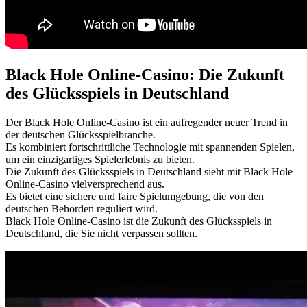
Black Hole Online-Casino: Die Zukunft
des Glücksspiels in Deutschland
Der Black Hole Online-Casino ist ein aufregender neuer Trend in
der deutschen Glücksspielbranche.
Es kombiniert fortschrittliche Technologie mit spannenden Spielen,
um ein einzigartiges Spielerlebnis zu bieten.
Die Zukunft des Glücksspiels in Deutschland sieht mit Black Hole
Online-Casino vielversprechend aus.
Es bietet eine sichere und faire Spielumgebung, die von den
deutschen Behörden reguliert wird.
Black Hole Online-Casino ist die Zukunft des Glücksspiels in
Deutschland, die Sie nicht verpassen sollten.