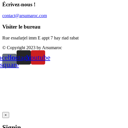
Écrivez-nous !​
contact@arsumaroc.com
Visiter le bureau​
Rue essafarjel imm E appt 7 hay riad rabat
© Copyright 2023 by Arsumaroc
acebook-
Instagram
Youtube
square
×
Signin