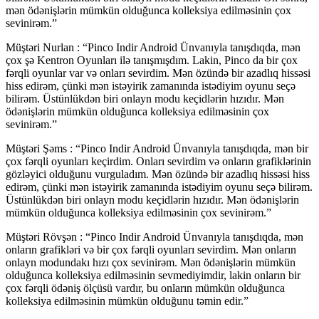
mən ödənişlərin mümkün olduğunca kolleksiya edilməsinin çox
sevinirəm.”
Müştəri Nurlan : “Pinco Indir Android Ünvanıyla tanışdıqda, mən
çox şə Kentron Oyunları ilə tanışmışdım. Lakin, Pinco da bir çox
fərqli oyunlar var və onları sevirdim. Mən özündə bir azadlıq hissəsi
hiss edirəm, çünki mən istəyirik zamanında istədiyim oyunu seçə
bilirəm. Üstünlükdən biri onlayn modu keçidlərin hızıdır. Mən
ödənişlərin mümkün olduğunca kolleksiya edilməsinin çox
sevinirəm.”
Müştəri Şəms : “Pinco Indir Android Ünvanıyla tanışdıqda, mən bir
çox fərqli oyunları keçirdim. Onları sevirdim və onların grafiklərinin
gözləyici olduğunu vurguladım. Mən özündə bir azadlıq hissəsi hiss
edirəm, çünki mən istəyirik zamanında istədiyim oyunu seçə bilirəm.
Üstünlükdən biri onlayn modu keçidlərin hızıdır. Mən ödənişlərin
mümkün olduğunca kolleksiya edilməsinin çox sevinirəm.”
Müştəri Rövşən : “Pinco Indir Android Ünvanıyla tanışdıqda, mən
onların grafikləri və bir çox fərqli oyunları sevirdim. Mən onların
onlayn modundakı hızı çox sevinirəm. Mən ödənişlərin mümkün
olduğunca kolleksiya edilməsinin sevmediyimdir, lakin onların bir
çox fərqli ödəniş ölçüsü vardır, bu onların mümkün olduğunca
kolleksiya edilməsinin mümkün olduğunu təmin edir.”