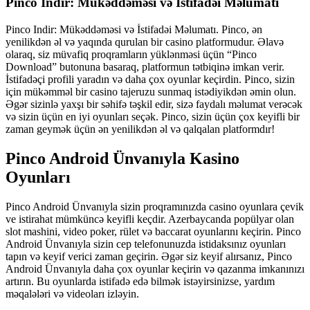
Pinco Indir: Mükəddəməsi və İstifadəi Məlumatı
Pinco Indir: Mükəddəməsi və İstifadəi Məlumatı. Pinco, ən
yenilikdən əl və yaqında qurulan bir casino platformudur. Əlavə
olaraq, siz müvafiq proqramların yüklənməsi üçün “Pinco
Download” butonuna basaraq, platformun tətbiqinə imkan verir.
İstifadəçi profili yaradın və daha çox oyunlar keçirdin. Pinco, sizin
için mükəmməl bir casino tajeruzu sunmaq istədiyikdən əmin olun.
Əgər sizinlə yaxşı bir səhifə təşkil edir, sizə faydalı məlumat verəcək
və sizin üçün en iyi oyunları seçək. Pinco, sizin üçün çox keyifli bir
zaman geymək üçün ən yenilikdən əl və qalqalan platformdır!
Pinco Android Ünvanıyla Kasino
Oyunları
Pinco Android Ünvanıyla sizin proqramınızda casino oyunlara çevik
ve istirahat mümküncə keyifli keçdir. Azerbaycanda popülyar olan
slot mashini, video poker, rület və baccarat oyunlarını keçirin. Pinco
Android Ünvanıyla sizin cep telefonunuzda istidaksınız oyunları
tapın və keyif verici zaman geçirin. Əgər siz keyif alırsanız, Pinco
Android Ünvanıyla daha çox oyunlar keçirin və qazanma imkanınızı
artırın. Bu oyunlarda istifadə edə bilmək istəyirsinizse, yardım
məqalələri və videoları izləyin.