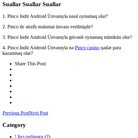
Suallar Suallar Suallar
1. Pinco Indir Android Ünvanıyla nasıl oynamaq olar?
2. Pinco ile ətraflı məlumat ünvanı verilmişdir?
3. Pinco Indir Android Ünvanıyla güvənli oynamaq mümkün olur?
4. Pinco Indir Android Ünvanıyla nə
Pinco casino
qədər para
kazanmaq olar?
Share This Post:
Previous Post
Next Post
Category
! Без рубрики
(2)