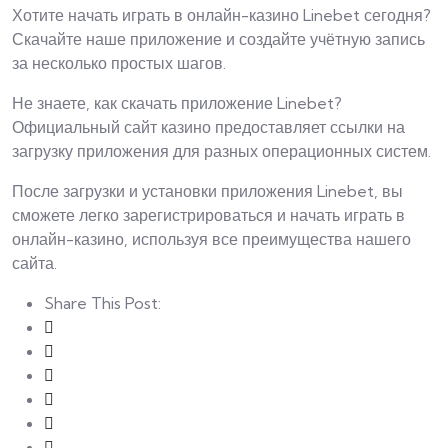
Хотите начать играть в онлайн-казино Linebet сегодня?
Скачайте наше приложение и создайте учётную запись
за несколько простых шагов.
Не знаете, как скачать приложение Linebet?
Официальный сайт казино предоставляет ссылки на
загрузку приложения для разных операционных систем.
После загрузки и установки приложения Linebet, вы
сможете легко зарегистрироваться и начать играть в
онлайн-казино, используя все преимущества нашего
сайта.
Share This Post: