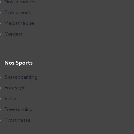
Nos actualités
Événement
Médiathèque
Contact
Nos Sports
Skateboarding
Freestyle
Roller
Free running
Trottinette