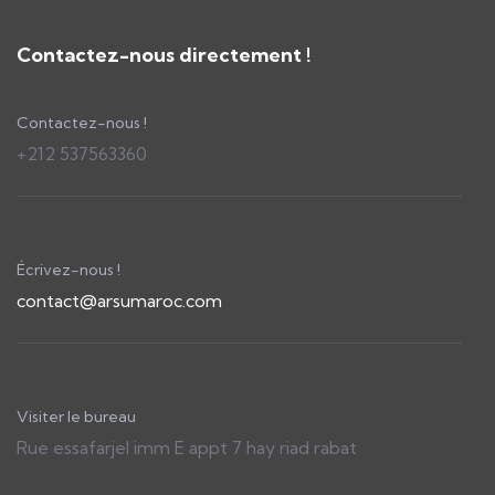
Contactez-nous directement !
Contactez-nous !​
+212 537563360
Écrivez-nous !​
contact@arsumaroc.com
Visiter le bureau​
Rue essafarjel imm E appt 7 hay riad rabat