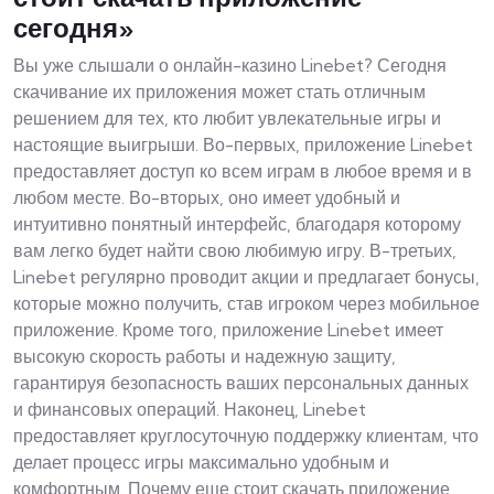
сегодня»
Вы уже слышали о онлайн-казино Linebet? Сегодня
скачивание их приложения может стать отличным
решением для тех, кто любит увлекательные игры и
настоящие выигрыши. Во-первых, приложение Linebet
предоставляет доступ ко всем играм в любое время и в
любом месте. Во-вторых, оно имеет удобный и
интуитивно понятный интерфейс, благодаря которому
вам легко будет найти свою любимую игру. В-третьих,
Linebet регулярно проводит акции и предлагает бонусы,
которые можно получить, став игроком через мобильное
приложение. Кроме того, приложение Linebet имеет
высокую скорость работы и надежную защиту,
гарантируя безопасность ваших персональных данных
и финансовых операций. Наконец, Linebet
предоставляет круглосуточную поддержку клиентам, что
делает процесс игры максимально удобным и
комфортным. Почему еще стоит скачать приложение