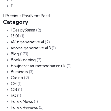
Previous Post
Next Post
Category
! Без рубрики
(2)
15.01
(1)
a16z generative ai
(2)
adobe generative ai 3
(1)
Blog
(173)
Bookkeeping
(7)
boujeerestaurantandbar.co.uk
(2)
Bussiness
(3)
Casino
(2)
CH
(1)
CIB
(1)
EC
(1)
Forex News
(1)
Forex Reviews
(5)