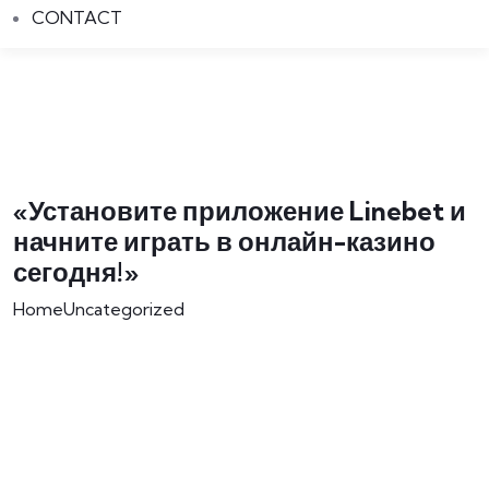
CONTACT
«Установите приложение Linebet и
начните играть в онлайн-казино
сегодня!»
Home
Uncategorized