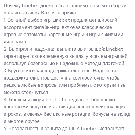
Почему Linebet должна быть вашим первым выбором
онлайн-казино? Вот пять причин:
1. Богатый выбор игр: Linebet предлагает широкий
ассортимент онлайн-игр, включая классические
игровые автоматы, карточные игры и игры с живыми
дилерами.
2. Быстрая и надежная выплата выигрышей: Linebet
гарантирует своевременную выплату всех выигрышей,
используя безопасные и надёжные методы платежей.
3. Круглосуточная поддержка клиентов: Надежная
поддержка клиентов доступна круглосуточно, чтобы
решать любые вопросы или проблемы, с которыми вы
можете столкнуться.
4. Бонусы и акции: Linebet предлагает обширную
программу бонусов и акций для новых и действующих
игроков, включая бесплатные ротации, бонусы на вклад
и многое другое.
5. Безопасность и защита данных: Linebet использует