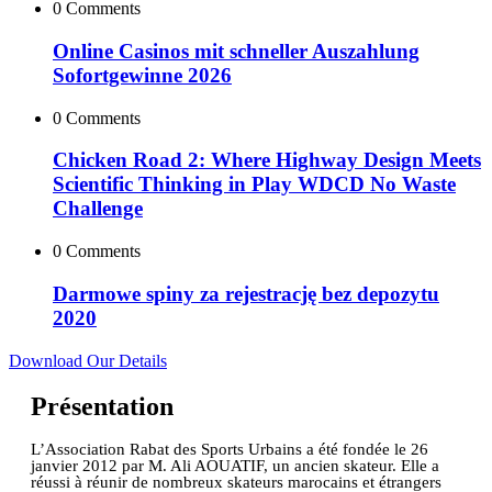
0 Comments
Online Casinos mit schneller Auszahlung
Sofortgewinne 2026
0 Comments
Chicken Road 2: Where Highway Design Meets
Scientific Thinking in Play WDCD No Waste
Challenge
0 Comments
Darmowe spiny za rejestrację bez depozytu
2020
Download Our Details
Présentation
L’Association Rabat des Sports Urbains a été fondée le 26
janvier 2012 par M. Ali AOUATIF, un ancien skateur. Elle a
réussi à réunir de nombreux skateurs marocains et étrangers