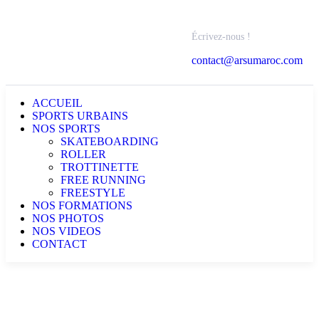
Écrivez-nous !​
contact@arsumaroc.com
ACCUEIL
SPORTS URBAINS
NOS SPORTS
SKATEBOARDING
ROLLER
TROTTINETTE
FREE RUNNING
FREESTYLE
NOS FORMATIONS
NOS PHOTOS
NOS VIDEOS
CONTACT