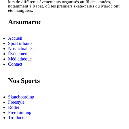
lors de différents événements organisés au fil des années,
notamment à Rabat, où les premiers skate-parks du Maroc ont
été inaugurés.
Arsumaroc
Accueil
Sport urbains
Nos actualités
Événement
Médiathèque
Contact
Nos Sports
Skateboarding
Freestyle
Roller
Free running
Trottinette