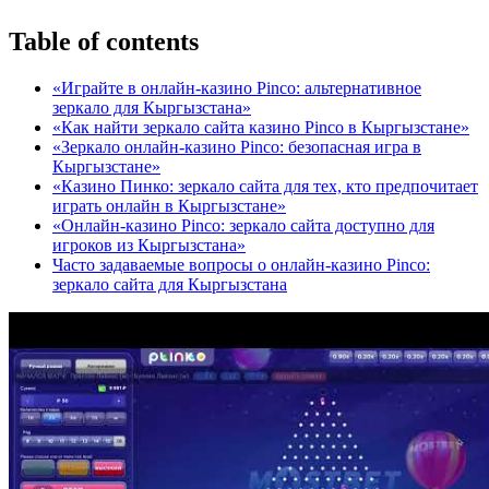
Table of contents
«Играйте в онлайн-казино Pinco: альтернативное
зеркало для Кыргызстана»
«Как найти зеркало сайта казино Pinco в Кыргызстане»
«Зеркало онлайн-казино Pinco: безопасная игра в
Кыргызстане»
«Казино Пинко: зеркало сайта для тех, кто предпочитает
играть онлайн в Кыргызстане»
«Онлайн-казино Pinco: зеркало сайта доступно для
игроков из Кыргызстана»
Часто задаваемые вопросы о онлайн-казино Pinco:
зеркало сайта для Кыргызстана