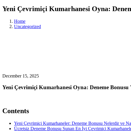
Yeni Çevrimiçi Kumarhanesi Oyna: Denem
Home
Uncategorized
December 15, 2025
Yeni Çevrimiçi Kumarhanesi Oyna: Deneme Bonusu V
Contents
Yeni Çevrimiçi Kumarhaneler: Deneme Bonusu Nelerdir ve Nas
Ücretsiz Deneme Bonusu Sunan En İyi Çevrimiçi Kumarhanel