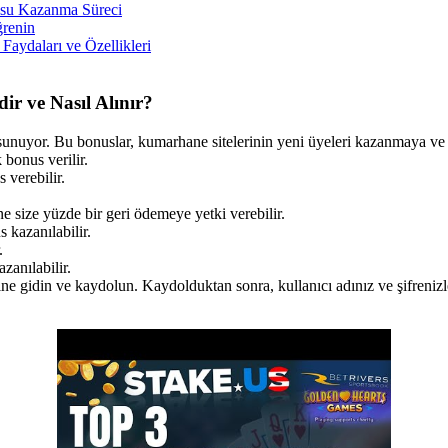
su Kazanma Süreci
renin
aydaları ve Özellikleri
r ve Nasıl Alınır?
unuyor. Bu bonuslar, kumarhane sitelerinin yeni üyeleri kazanmaya ve d
bonus verilir.
 verebilir.
ize yüzde bir geri ödemeye yetki verebilir.
 kazanılabilir.
.
anılabilir.
ine gidin ve kaydolun. Kaydolduktan sonra, kullanıcı adınız ve şifreniz