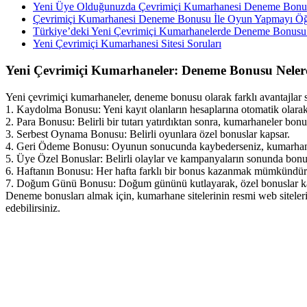
Yeni Üye Olduğunuzda Çevrimiçi Kumarhanesi Deneme Bonu
Çevrimiçi Kumarhanesi Deneme Bonusu İle Oyun Yapmayı Öğ
Türkiye’deki Yeni Çevrimiçi Kumarhanelerde Deneme Bonusu F
Yeni Çevrimiçi Kumarhanesi Sitesi Soruları
Yeni Çevrimiçi Kumarhaneler: Deneme Bonusu Nelerdi
Yeni çevrimiçi kumarhaneler, deneme bonusu olarak farklı avantajlar s
1. Kaydolma Bonusu: Yeni kayıt olanların hesaplarına otomatik olarak 
2. Para Bonusu: Belirli bir tutarı yatırdıktan sonra, kumarhaneler bonus
3. Serbest Oynama Bonusu: Belirli oyunlara özel bonuslar kapsar.
4. Geri Ödeme Bonusu: Oyunun sonucunda kaybederseniz, kumarhane s
5. Üye Özel Bonuslar: Belirli olaylar ve kampanyaların sonunda bonus
6. Haftanın Bonusu: Her hafta farklı bir bonus kazanmak mümkündür
7. Doğum Günü Bonusu: Doğum gününü kutlayarak, özel bonuslar kaz
Deneme bonusları almak için, kumarhane sitelerinin resmi web siteler
edebilirsiniz.