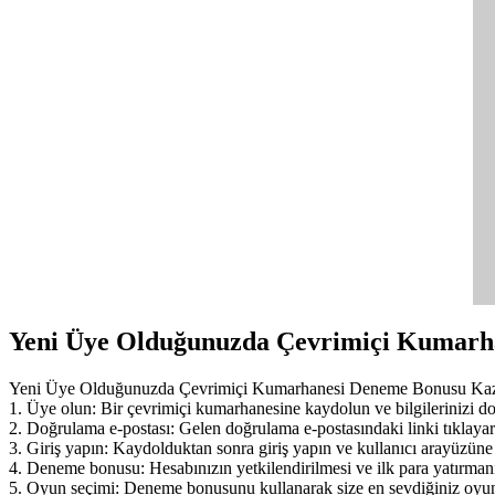
Yeni Üye Olduğunuzda Çevrimiçi Kumarh
Yeni Üye Olduğunuzda Çevrimiçi Kumarhanesi Deneme Bonusu Kaz
1. Üye olun: Bir çevrimiçi kumarhanesine kaydolun ve bilgilerinizi doğ
2. Doğrulama e-postası: Gelen doğrulama e-postasındaki linki tıklayar
3. Giriş yapın: Kaydolduktan sonra giriş yapın ve kullanıcı arayüzüne 
4. Deneme bonusu: Hesabınızın yetkilendirilmesi ve ilk para yatırman
5. Oyun seçimi: Deneme bonusunu kullanarak size en sevdiğiniz oyun