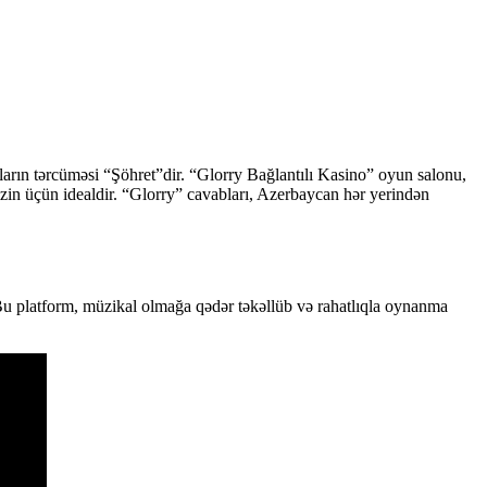
ların tərcüməsi “Şöhret”dir. “Glorry Bağlantılı Kasino” oyun salonu,
sizin üçün idealdir. “Glorry” cavabları, Azerbaycan hər yerindən
Bu platform, müzikal olmağa qədər təkəllüb və rahatlıqla oynanma