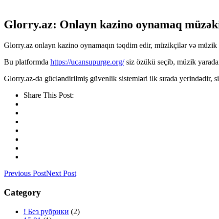
Glorry.az: Onlayn kazino oynamaq müzəkill
Glorry.az onlayn kazino oynamaqın təqdim edir, müzikçilər və müzik fa
Bu platformda
https://ucansupurge.org/
siz özükü seçib, müzik yaradanl
Glorry.az-da gücləndirilmiş güvenlik sistemləri ilk sırada yerindədir,
Share This Post:
Previous Post
Next Post
Category
! Без рубрики
(2)