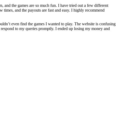
, and the games are so much fun. I have tried out a few different
few times, and the payouts are fast and easy. I highly recommend
ouldn’t even find the games I wanted to play. The website is confusing
n’t respond to my queries promptly. I ended up losing my money and