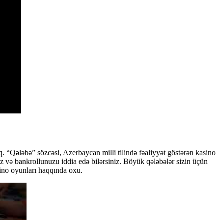
ıq. “Qələbə” sözcəsi, Azerbaycan milli tilində fəaliyyət göstərən kasino
siniz və bankrollunuzu iddia edə bilərsiniz. Böyük qələbələr sizin üçün
sino oyunları haqqında oxu.