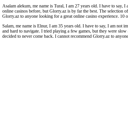
Asalam alekum, me name is Tural, I am 27 years old. I have to say, I 
online casinos before, but Glorry.az is by far the best. The selection
Glorry.az to anyone looking for a great online casino experience. 10 o
Salam, me name is Elnur, I am 35 years old. I have to say, I am not i
and hard to navigate. I tried playing a few games, but they were slow
decided to never come back. I cannot recommend Glorry.az to anyone.