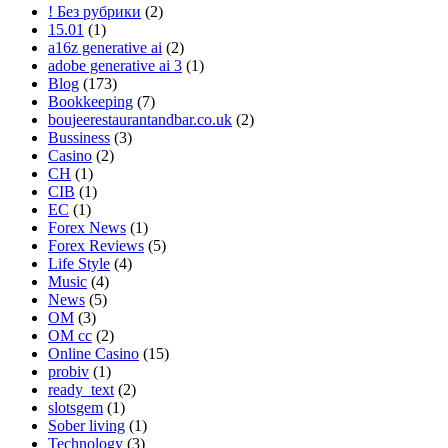
! Без рубрики
(2)
15.01
(1)
a16z generative ai
(2)
adobe generative ai 3
(1)
Blog
(173)
Bookkeeping
(7)
boujeerestaurantandbar.co.uk
(2)
Bussiness
(3)
Casino
(2)
CH
(1)
CIB
(1)
EC
(1)
Forex News
(1)
Forex Reviews
(5)
Life Style
(4)
Music
(4)
News
(5)
OM
(3)
OM cc
(2)
Online Casino
(15)
probiv
(1)
ready_text
(2)
slotsgem
(1)
Sober living
(1)
Technology
(3)