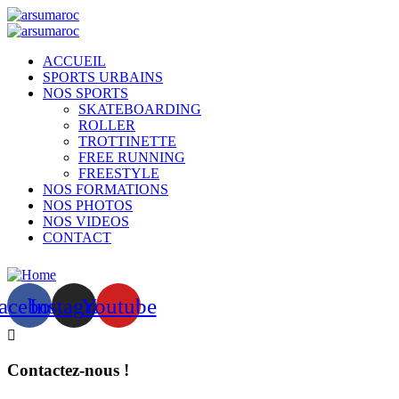
ACCUEIL
SPORTS URBAINS
NOS SPORTS
SKATEBOARDING
ROLLER
TROTTINETTE
FREE RUNNING
FREESTYLE
NOS FORMATIONS
NOS PHOTOS
NOS VIDEOS
CONTACT
acebook
Instagram
Youtube
Contactez-nous !​