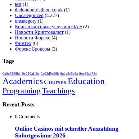
test
(1)
thelondontriathlon.co.uk
(1)
Uncategorized
(4,277)
uncategory
(1)
Консалтинговые услуги в ОАЭ
(2)
Новости Криптовалют
(1)
Новости Форекс
(4)
Финтех
(6)
Форекс Брокеры
(3)
Tags
0x0e8206b1
0x010af10a
0x03d9a96b
0x1c8c5b6a
0xcd4ab7dc
Academics
Education
Courses
Programing
Teachings
Recent Posts
0 Comments
Online Casinos mit schneller Auszahlung
Sofortgewinne 2026