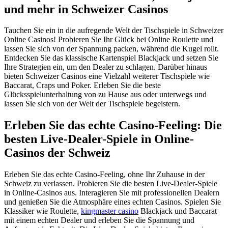
und mehr in Schweizer Casinos
Tauchen Sie ein in die aufregende Welt der Tischspiele in Schweizer
Online Casinos! Probieren Sie Ihr Glück bei Online Roulette und
lassen Sie sich von der Spannung packen, während die Kugel rollt.
Entdecken Sie das klassische Kartenspiel Blackjack und setzen Sie
Ihre Strategien ein, um den Dealer zu schlagen. Darüber hinaus
bieten Schweizer Casinos eine Vielzahl weiterer Tischspiele wie
Baccarat, Craps und Poker. Erleben Sie die beste
Glücksspielunterhaltung von zu Hause aus oder unterwegs und
lassen Sie sich von der Welt der Tischspiele begeistern.
Erleben Sie das echte Casino-Feeling: Die
besten Live-Dealer-Spiele in Online-
Casinos der Schweiz
Erleben Sie das echte Casino-Feeling, ohne Ihr Zuhause in der
Schweiz zu verlassen. Probieren Sie die besten Live-Dealer-Spiele
in Online-Casinos aus. Interagieren Sie mit professionellen Dealern
und genießen Sie die Atmosphäre eines echten Casinos. Spielen Sie
Klassiker wie Roulette,
kingmaster casino
Blackjack und Baccarat
mit einem echten Dealer und erleben Sie die Spannung und