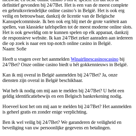
definitief gevonden bij 24/7Bet. Het is een van de meest complete
en gebruiksvriendelijke online casino’s in België. Het is ook erg
veilig en betrouwbaar, dankzij de licentie van de Belgische
Kansspelcommissie. Ik ben ook erg blij met de grote variëteit aan
spellen, van klassieke tafelspellen tot de meest moderne online slots.
Het is ook geweldig om te kunnen spelen op elk apparaat, dankzij
de responsieve website. Ik kan 24/7Bet zeker aanraden aan iedereen
die op zoek is naar een top-notch online casino in België.
Naam: Sofie
Heeft u vragen over het aanmelden
Winairlinescasinoscasino
bij
24/7Bet? Onze online casino biedt u hét gokkennieuws in België.
Kan ik mij overal in België aanmelden bij 24/7Bet? Ja, onze
diensten zijn overal in België beschikbaar.
Wat heb ik nodig om mij aan te melden bij 24/7Bet? U hebt een
geldig identificatiebewijs en een Belgisch bankrekening nodig.
Hoeveel kost het om mij aan te melden bij 24/7Bet? Het aanmelden
is geheel gratis en zonder enige verplichting.
Ben ik wel veilig bij 24/7Bet? We garanderen de veiligheid en
beveiliging van uw persoonlijke gegevens en betalingen.