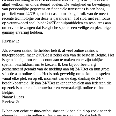
altijd welkom en ondersteund voelen. De veiligheid en beveiliging
van persoonlijke gegevens en financiële transacties is een hoog
prioriteit voor 24/7Bet, en het casino maakt gebruik van de meest
recente technologie om deze te garanderen. Tot slot, met een focus
op verantwoord spel, biedt 24/7Bet hulpmiddelen en resources aan
om ervoor te zorgen dat Belgische spelers een veilige en plezierige
gaming-ervaring hebben.
Review 1:
————–
Als ervaren casino-liefhebber heb ik al veel online casino’s
uitgeprobeerd, maar 24/7Bet is zeker een van de beste in België. Het
is gemakkelijk om een account aan te maken en er zijn talrijke
spellen beschikbaar om te kiezen. Ik ben bijvoorbeeld erg
gecharmeerd geraakt van de melding aan bij 24/7Bet en hun grote
selectie aan online slots. Het is ook geweldig om te kunnen spelen
vanaf elke plek en op elk moment van de dag, dankzij de 24/7
beschikbaarheid. Ik kan 24/7Bet zeker aanbevelen aan iedereen die
op zoek is naar een betrouwbaar en vermaakelijk online casino in
België.
Naam: Lucas
Review 2:
————–
Ik ben een echte casino-enthousiast en ik ben altijd op zoek naar de
nieuwste en beste online casino’s om te spelen. En dat heb ik