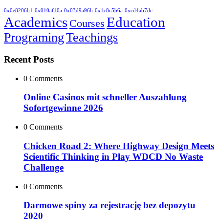
0x0e8206b1
0x010af10a
0x03d9a96b
0x1c8c5b6a
0xcd4ab7dc
Academics
Education
Courses
Programing
Teachings
Recent Posts
0 Comments
Online Casinos mit schneller Auszahlung
Sofortgewinne 2026
0 Comments
Chicken Road 2: Where Highway Design Meets
Scientific Thinking in Play WDCD No Waste
Challenge
0 Comments
Darmowe spiny za rejestrację bez depozytu
2020