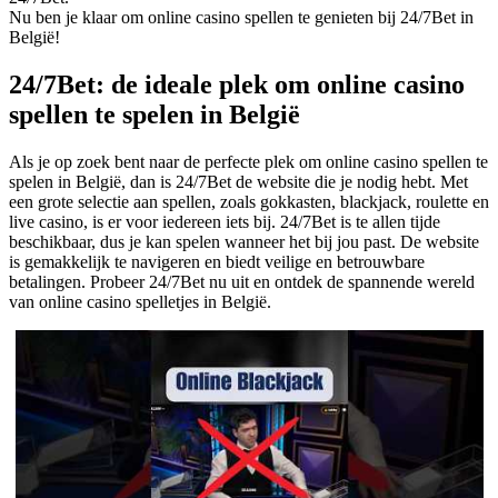
Nu ben je klaar om online casino spellen te genieten bij 24/7Bet in
België!
24/7Bet: de ideale plek om online casino
spellen te spelen in België
Als je op zoek bent naar de perfecte plek om online casino spellen te
spelen in België, dan is 24/7Bet de website die je nodig hebt. Met
een grote selectie aan spellen, zoals gokkasten, blackjack, roulette en
live casino, is er voor iedereen iets bij. 24/7Bet is te allen tijde
beschikbaar, dus je kan spelen wanneer het bij jou past. De website
is gemakkelijk te navigeren en biedt veilige en betrouwbare
betalingen. Probeer 24/7Bet nu uit en ontdek de spannende wereld
van online casino spelletjes in België.