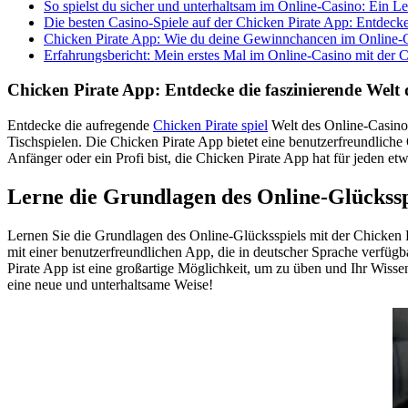
So spielst du sicher und unterhaltsam im Online-Casino: Ein Le
Die besten Casino-Spiele auf der Chicken Pirate App: Entdecke
Chicken Pirate App: Wie du deine Gewinnchancen im Online-C
Erfahrungsbericht: Mein erstes Mal im Online-Casino mit der 
Chicken Pirate App: Entdecke die faszinierende Welt 
Entdecke die aufregende
Chicken Pirate spiel
Welt des Online-Casinos
Tischspielen. Die Chicken Pirate App bietet eine benutzerfreundliche 
Anfänger oder ein Profi bist, die Chicken Pirate App hat für jeden et
Lerne die Grundlagen des Online-Glückssp
Lernen Sie die Grundlagen des Online-Glücksspiels mit der Chicken 
mit einer benutzerfreundlichen App, die in deutscher Sprache verfügb
Pirate App ist eine großartige Möglichkeit, um zu üben und Ihr Wisse
eine neue und unterhaltsame Weise!