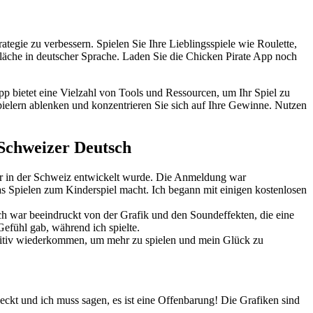
egie zu verbessern. Spielen Sie Ihre Lieblingsspiele wie Roulette,
läche in deutscher Sprache. Laden Sie die Chicken Pirate App noch
p bietet eine Vielzahl von Tools und Ressourcen, um Ihr Spiel zu
Spielern ablenken und konzentrieren Sie sich auf Ihre Gewinne. Nutzen
 Schweizer Deutsch
eler in der Schweiz entwickelt wurde. Die Anmeldung war
as Spielen zum Kinderspiel macht. Ich begann mit einigen kostenlosen
 Ich war beeindruckt von der Grafik und den Soundeffekten, die eine
efühl gab, während ich spielte.
finitiv wiederkommen, um mehr zu spielen und mein Glück zu
deckt und ich muss sagen, es ist eine Offenbarung! Die Grafiken sind