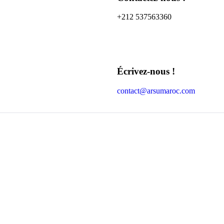
+212 537563360
Écrivez-nous !​
contact@arsumaroc.com