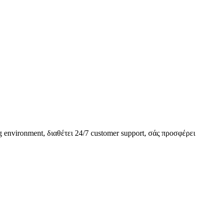
g environment, διαθέτει 24/7 customer support, σάς προσφέρει