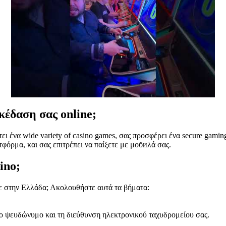
σκέδαση σας online;
τει ένα wide variety of casino games, σας προσφέρει ένα secure gamin
τφόρμα, και σας επιτρέπει να παίξετε με μοбиλά σας.
ino;
τε στην Ελλάδα; Ακολουθήστε αυτά τα βήματα:
το ψευδώνυμο και τη διεύθυνση ηλεκτρονικού ταχυδρομείου σας.