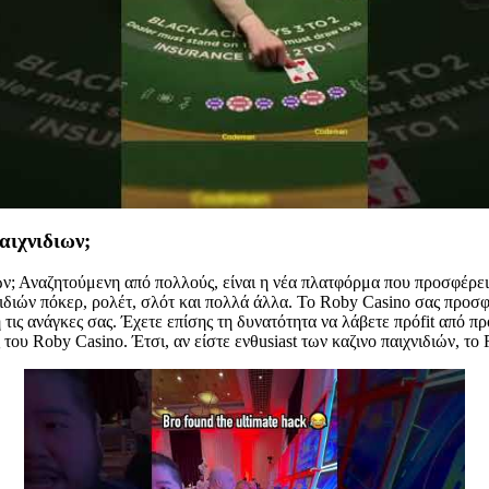
αιχνιδιων;
ιών; Αναζητούμενη από πολλούς, είναι η νέα πλατφόρμα που προσφέρει
διών πόκερ, ρολέτ, σλότ και πολλά άλλα. Το Roby Casino σας προσφέ
 τις ανάγκες σας. Έχετε επίσης τη δυνατότητα να λάβετε πρόfit από π
 Roby Casino. Έτσι, αν είστε ενθusiast των καζινο παιχνιδιών, το Ro