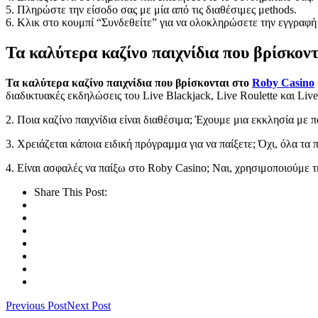
5. Πληρώστε την είσοδο σας με μία από τις διαθέσιμες μethods.
6. Κλικ στο κουμπί “Συνδεθείτε” για να ολοκληρώσετε την εγγραφή
Τα καλύτερα καζίνο παιχνίδια που βρίσκον
Τα καλύτερα καζίνο παιχνίδια που βρίσκονται στο
Roby Casino
διαδικτυακές εκδηλώσεις του Live Blackjack, Live Roulette και Live
2. Ποια καζίνο παιχνίδια είναι διαθέσιμα; Έχουμε μια εκκλησία με
3. Χρειάζεται κάποια ειδική πρόγραμμα για να παίξετε; Όχι, όλα τα
4. Είναι ασφαλές να παίξω στο Roby Casino; Ναι, χρησιμοποιούμε τ
Share This Post:
Previous Post
Next Post