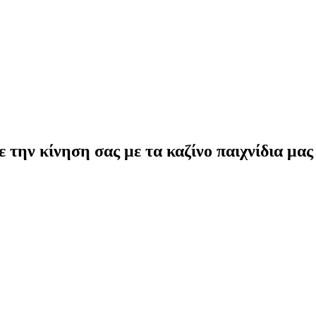
την κίνηση σας με τα καζίνο παιχνίδια μας 