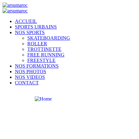
ACCUEIL
SPORTS URBAINS
NOS SPORTS
SKATEBOARDING
ROLLER
TROTTINETTE
FREE RUNNING
FREESTYLE
NOS FORMATIONS
NOS PHOTOS
NOS VIDEOS
CONTACT