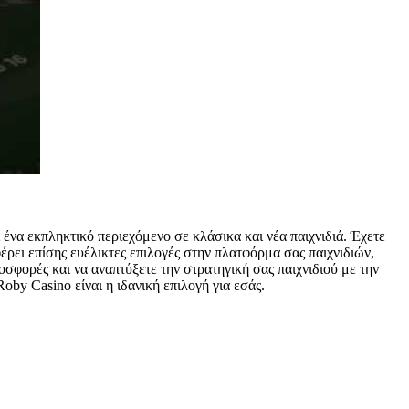
 ένα εκπληκτικό περιεχόμενο σε κλάσικα και νέα παιχνιδιά. Έχετε
ρει επίσης ευέλικτες επιλογές στην πλατφόρμα σας παιχνιδιών,
ροσφορές και να αναπτύξετε την στρατηγική σας παιχνιδιού με την
by Casino είναι η ιδανική επιλογή για εσάς.