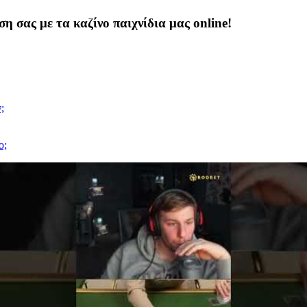
η σας με τα καζίνο παιχνίδια μας online!
;
o;