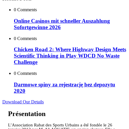
0 Comments
Online Casinos mit schneller Auszahlung
Sofortgewinne 2026
0 Comments
Chicken Road 2: Where Highway Design Meets
Scientific Thinking in Play WDCD No Waste
Challenge
0 Comments
Darmowe spiny za rejestrację bez depozytu
2020
Download Our Details
Présentation
L’Association Rabat des Sports Urbains a été fondée le 26