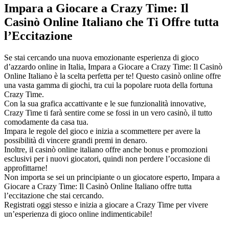
Impara a Giocare a Crazy Time: Il
Casinò Online Italiano che Ti Offre tutta
l’Eccitazione
Se stai cercando una nuova emozionante esperienza di gioco
d’azzardo online in Italia, Impara a Giocare a Crazy Time: Il Casinò
Online Italiano è la scelta perfetta per te! Questo casinò online offre
una vasta gamma di giochi, tra cui la popolare ruota della fortuna
Crazy Time.
Con la sua grafica accattivante e le sue funzionalità innovative,
Crazy Time ti farà sentire come se fossi in un vero casinò, il tutto
comodamente da casa tua.
Impara le regole del gioco e inizia a scommettere per avere la
possibilità di vincere grandi premi in denaro.
Inoltre, il casinò online italiano offre anche bonus e promozioni
esclusivi per i nuovi giocatori, quindi non perdere l’occasione di
approfittarne!
Non importa se sei un principiante o un giocatore esperto, Impara a
Giocare a Crazy Time: Il Casinò Online Italiano offre tutta
l’eccitazione che stai cercando.
Registrati oggi stesso e inizia a giocare a Crazy Time per vivere
un’esperienza di gioco online indimenticabile!