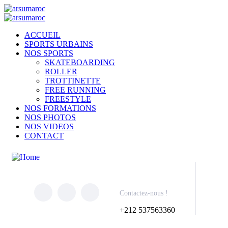
ACCUEIL
SPORTS URBAINS
NOS SPORTS
SKATEBOARDING
ROLLER
TROTTINETTE
FREE RUNNING
FREESTYLE
NOS FORMATIONS
NOS PHOTOS
NOS VIDEOS
CONTACT
Contactez-nous !​
+212 537563360