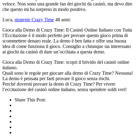
veloce. Non sono una grande fan dei giochi da casinò, ma devo dire
che questo mi ha sorpreso in modo positivo.
Luca,
strategie Crazy Time
48 anni:
Gioca alla Demo di Crazy Time: Il Casinò Online Italiano con Tutta
l’Eccitazione è il modo perfetto per provare questo gioco prima di
scommettere denaro reale. La demo è ben fatta e offre una buona
idea di come funziona il gioco. Consiglio a chiunque sia interessato
ai giochi da casinò di dare un’occhiata a questa demo.
Gioca alla Demo di Crazy Time: scopri il brivido del casinò online
italiano.
Quali sono le regole per giocare alla demo di Crazy Time? Nessuna!
La demo è pensata per farti provare il gioco senza rischi.
Perché dovresti provare la demo di Crazy Time? Per vivere
l’eccitazione del casinò online italiano, senza spendere soldi veri!
Share This Post: