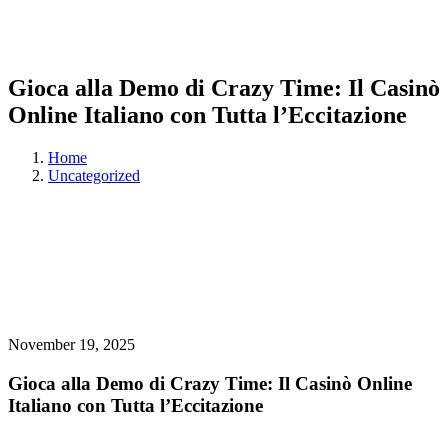
Gioca alla Demo di Crazy Time: Il Casinò
Online Italiano con Tutta l’Eccitazione
Home
Uncategorized
November 19, 2025
Gioca alla Demo di Crazy Time: Il Casinò Online
Italiano con Tutta l’Eccitazione