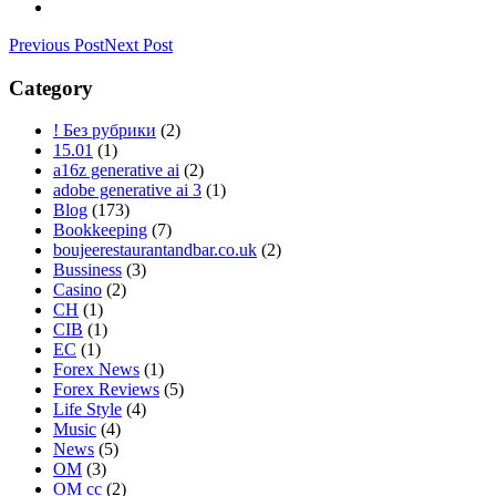
Previous Post
Next Post
Category
! Без рубрики
(2)
15.01
(1)
a16z generative ai
(2)
adobe generative ai 3
(1)
Blog
(173)
Bookkeeping
(7)
boujeerestaurantandbar.co.uk
(2)
Bussiness
(3)
Casino
(2)
CH
(1)
CIB
(1)
EC
(1)
Forex News
(1)
Forex Reviews
(5)
Life Style
(4)
Music
(4)
News
(5)
OM
(3)
OM cc
(2)