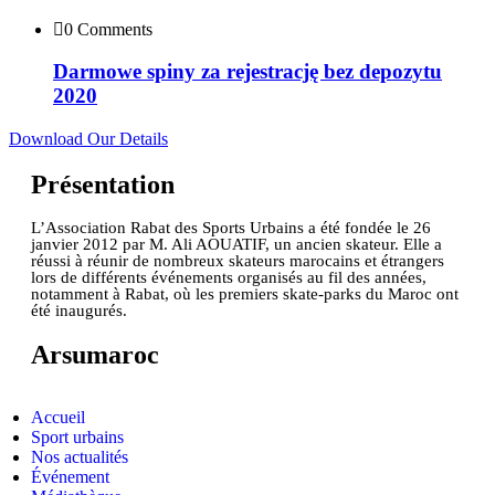
0 Comments
Darmowe spiny za rejestrację bez depozytu
2020
Download Our Details
Présentation
L’Association Rabat des Sports Urbains a été fondée le 26
janvier 2012 par M. Ali AOUATIF, un ancien skateur. Elle a
réussi à réunir de nombreux skateurs marocains et étrangers
lors de différents événements organisés au fil des années,
notamment à Rabat, où les premiers skate-parks du Maroc ont
été inaugurés.
Arsumaroc
Accueil
Sport urbains
Nos actualités
Événement