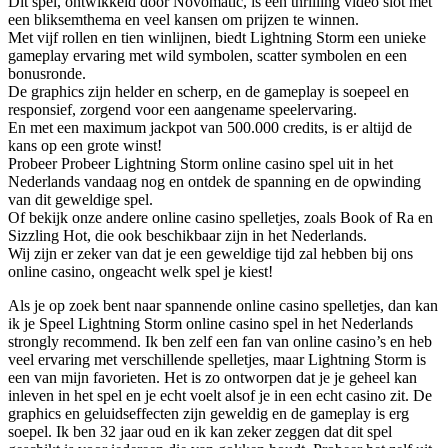
Dit spel, ontwikkeld door Novomatic, is een thrilling video slot met
een bliksemthema en veel kansen om prijzen te winnen.
Met vijf rollen en tien winlijnen, biedt Lightning Storm een unieke
gameplay ervaring met wild symbolen, scatter symbolen en een
bonusronde.
De graphics zijn helder en scherp, en de gameplay is soepeel en
responsief, zorgend voor een aangename speelervaring.
En met een maximum jackpot van 500.000 credits, is er altijd de
kans op een grote winst!
Probeer Probeer Lightning Storm online casino spel uit in het
Nederlands vandaag nog en ontdek de spanning en de opwinding
van dit geweldige spel.
Of bekijk onze andere online casino spelletjes, zoals Book of Ra en
Sizzling Hot, die ook beschikbaar zijn in het Nederlands.
Wij zijn er zeker van dat je een geweldige tijd zal hebben bij ons
online casino, ongeacht welk spel je kiest!
Als je op zoek bent naar spannende online casino spelletjes, dan kan
ik je Speel Lightning Storm online casino spel in het Nederlands
strongly recommend. Ik ben zelf een fan van online casino’s en heb
veel ervaring met verschillende spelletjes, maar Lightning Storm is
een van mijn favorieten. Het is zo ontworpen dat je je geheel kan
inleven in het spel en je echt voelt alsof je in een echt casino zit. De
graphics en geluidseffecten zijn geweldig en de gameplay is erg
soepel. Ik ben 32 jaar oud en ik kan zeker zeggen dat dit spel