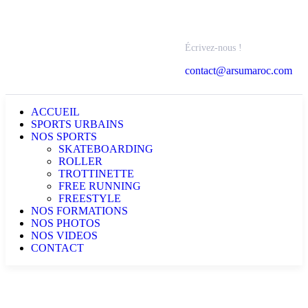
Écrivez-nous !​
contact@arsumaroc.com
ACCUEIL
SPORTS URBAINS
NOS SPORTS
SKATEBOARDING
ROLLER
TROTTINETTE
FREE RUNNING
FREESTYLE
NOS FORMATIONS
NOS PHOTOS
NOS VIDEOS
CONTACT