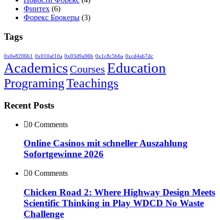
Финтех
(6)
Форекс Брокеры
(3)
Tags
0x0e8206b1
0x010af10a
0x03d9a96b
0x1c8c5b6a
0xcd4ab7dc
Academics
Education
Courses
Programing
Teachings
Recent Posts
0 Comments
Online Casinos mit schneller Auszahlung
Sofortgewinne 2026
0 Comments
Chicken Road 2: Where Highway Design Meets
Scientific Thinking in Play WDCD No Waste
Challenge