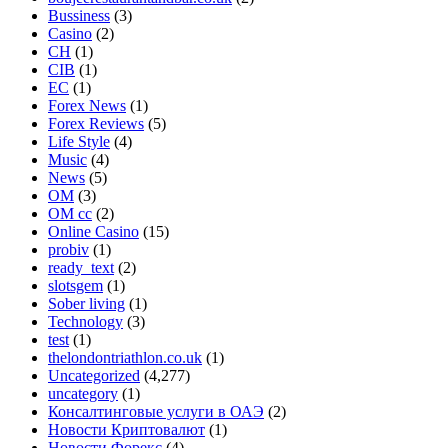
Bussiness
(3)
Casino
(2)
CH
(1)
CIB
(1)
EC
(1)
Forex News
(1)
Forex Reviews
(5)
Life Style
(4)
Music
(4)
News
(5)
OM
(3)
OM cc
(2)
Online Casino
(15)
probiv
(1)
ready_text
(2)
slotsgem
(1)
Sober living
(1)
Technology
(3)
test
(1)
thelondontriathlon.co.uk
(1)
Uncategorized
(4,277)
uncategory
(1)
Консалтинговые услуги в ОАЭ
(2)
Новости Криптовалют
(1)
Новости Форекс
(4)