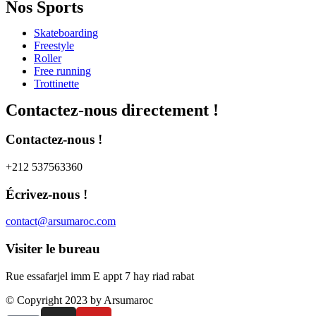
Nos Sports
Skateboarding
Freestyle
Roller
Free running
Trottinette
Contactez-nous directement !
Contactez-nous !​
+212 537563360
Écrivez-nous !​
contact@arsumaroc.com
Visiter le bureau​
Rue essafarjel imm E appt 7 hay riad rabat
© Copyright 2023 by Arsumaroc