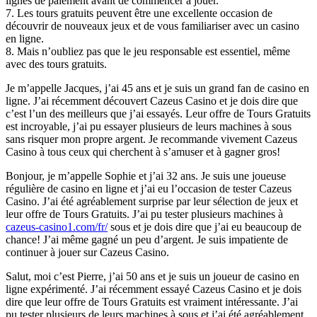
lignes de paiement avant de commencer à jouer.
7. Les tours gratuits peuvent être une excellente occasion de
découvrir de nouveaux jeux et de vous familiariser avec un casino
en ligne.
8. Mais n’oubliez pas que le jeu responsable est essentiel, même
avec des tours gratuits.
Je m’appelle Jacques, j’ai 45 ans et je suis un grand fan de casino en
ligne. J’ai récemment découvert Cazeus Casino et je dois dire que
c’est l’un des meilleurs que j’ai essayés. Leur offre de Tours Gratuits
est incroyable, j’ai pu essayer plusieurs de leurs machines à sous
sans risquer mon propre argent. Je recommande vivement Cazeus
Casino à tous ceux qui cherchent à s’amuser et à gagner gros!
Bonjour, je m’appelle Sophie et j’ai 32 ans. Je suis une joueuse
régulière de casino en ligne et j’ai eu l’occasion de tester Cazeus
Casino. J’ai été agréablement surprise par leur sélection de jeux et
leur offre de Tours Gratuits. J’ai pu tester plusieurs machines à
cazeus-casino1.com/fr/
sous et je dois dire que j’ai eu beaucoup de
chance! J’ai même gagné un peu d’argent. Je suis impatiente de
continuer à jouer sur Cazeus Casino.
Salut, moi c’est Pierre, j’ai 50 ans et je suis un joueur de casino en
ligne expérimenté. J’ai récemment essayé Cazeus Casino et je dois
dire que leur offre de Tours Gratuits est vraiment intéressante. J’ai
pu tester plusieurs de leurs machines à sous et j’ai été agréablement