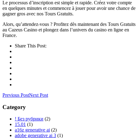
Le processus d’inscription est simple et rapide. Créez votre compte
en quelques minutes et commencez à jouer pour avoir une chance de
gagner gros avec nos Tours Gratuits.
Alors, qu’attendez-vous ? Profitez dès maintenant des Tours Gratuits
au Cazeus Casino et plongez dans l’univers du casino en ligne en
France.
Share This Post:
Previous Post
Next Post
Category
! Без рубрики
(2)
15.01
(1)
a16z generative ai
(2)
adobe generative ai 3
(1)