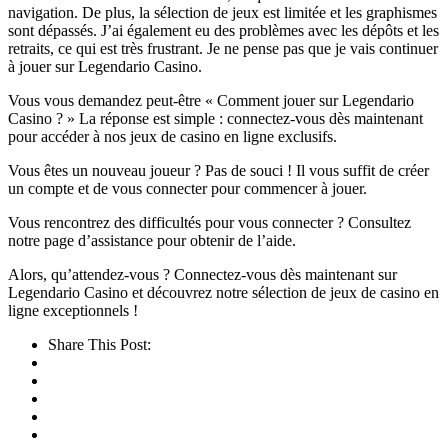
navigation. De plus, la sélection de jeux est limitée et les graphismes
sont dépassés. J’ai également eu des problèmes avec les dépôts et les
retraits, ce qui est très frustrant. Je ne pense pas que je vais continuer
à jouer sur Legendario Casino.
Vous vous demandez peut-être « Comment jouer sur Legendario
Casino ? » La réponse est simple : connectez-vous dès maintenant
pour accéder à nos jeux de casino en ligne exclusifs.
Vous êtes un nouveau joueur ? Pas de souci ! Il vous suffit de créer
un compte et de vous connecter pour commencer à jouer.
Vous rencontrez des difficultés pour vous connecter ? Consultez
notre page d’assistance pour obtenir de l’aide.
Alors, qu’attendez-vous ? Connectez-vous dès maintenant sur
Legendario Casino et découvrez notre sélection de jeux de casino en
ligne exceptionnels !
Share This Post: