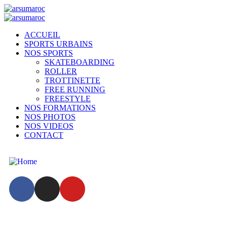
ACCUEIL
SPORTS URBAINS
NOS SPORTS
SKATEBOARDING
ROLLER
TROTTINETTE
FREE RUNNING
FREESTYLE
NOS FORMATIONS
NOS PHOTOS
NOS VIDEOS
CONTACT