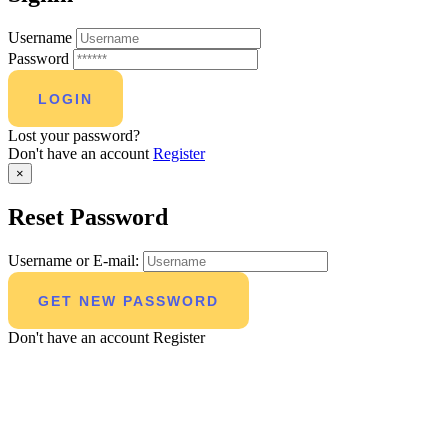
Username
Password
Lost your password?
Don't have an account
Register
×
Reset Password
Username or E-mail:
Don't have an account
Register