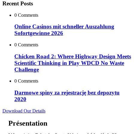
Recent Posts
0 Comments
Online Casinos mit schneller Auszahlung
Sofortgewinne 2026
0 Comments
Chicken Road 2: Where Highway Design Meets
Scientific Thinking in Play WDCD No Waste
Challenge
0 Comments
Darmowe spiny za rejestrację bez depozytu
2020
Download Our Details
Présentation