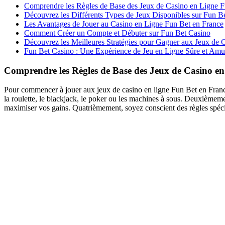
Comprendre les Règles de Base des Jeux de Casino en Ligne 
Découvrez les Différents Types de Jeux Disponibles sur Fun B
Les Avantages de Jouer au Casino en Ligne Fun Bet en France
Comment Créer un Compte et Débuter sur Fun Bet Casino
Découvrez les Meilleures Stratégies pour Gagner aux Jeux de 
Fun Bet Casino : Une Expérience de Jeu en Ligne Sûre et Amu
Comprendre les Règles de Base des Jeux de Casino e
Pour commencer à jouer aux jeux de casino en ligne Fun Bet en France, 
la roulette, le blackjack, le poker ou les machines à sous. Deuxièmem
maximiser vos gains. Quatrièmement, soyez conscient des règles spécif