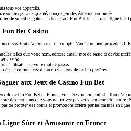
is tous vos appareils.
e sur des jeux de qualité, conçus par des éditeurs renommés.
ter de superbes gains en choisissant Fun Bet, le casino en ligne idéal p
 Fun Bet Casino
ous devez tout d’abord créer un compte. Voici comment procéder :1. Re
nelles telles que votre nom, adresse email, mot de passe et devise préfé
 Bet Casino.
m d’utilisateur et votre mot de passe.
posées et commencez à jouer à vos jeux de casino préférés.
 Gagner aux Jeux de Casino Fun Bet
eux de casino Fun Bet en France, vous êtes au bon endroit. Tout d’abord,
er sur des montants que vous ne pouvez pas vous permettre de perdre. Pou
ez pas de profiter des bonus et promotions offerts par les casinos en li
n Ligne Sûre et Amusante en France