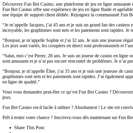
Découvrez Fun Bet Casino, une plateforme de jeu en ligne amusante et s
Fun Bet Casino offre une expérience de jeu en ligne fluide et agréable,
une équipe de support client dédiée. Rejoignez la communauté Fun Bet
“Je m’appelle Jacques, j’ai 45 ans et je suis un grand fan des casinos 
incroyable, les graphismes sont nets et les paiements sont rapides. 
“Bonjour, je m’appelle Sophie et j’ai 32 ans. Je suis une joueuse réguli
Les jeux sont variés, les croupiers en direct sont professionnels et l’a
“Salut, moi c’est Pierre, 28 ans. Je suis un joueur de casino en ligne 
sont amusants et je n’ai pas encore rencontré de problèmes. Je n’ai pas
“Bonjour, je m’appelle Élise, j’ai 35 ans et je suis une joueuse de cas
graphismes sont nets et les paiements sont rapides. J’ai également ap
en ligne de qualité.”
Vous vous demandez peut-être ce qu’est Fun Bet Casino ? Découvrez dès
jeux.
Fun Bet Casino est-il facile à utiliser ? Absolument ! Le site est conviv
Prêt à tenter votre chance ? Inscrivez-vous dès maintenant sur Fun Bet 
Share This Post: