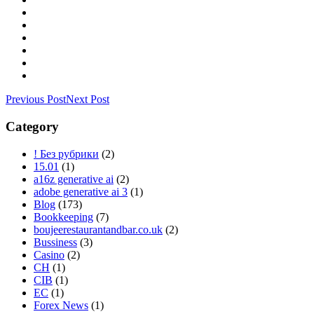
Previous Post
Next Post
Category
! Без рубрики
(2)
15.01
(1)
a16z generative ai
(2)
adobe generative ai 3
(1)
Blog
(173)
Bookkeeping
(7)
boujeerestaurantandbar.co.uk
(2)
Bussiness
(3)
Casino
(2)
CH
(1)
CIB
(1)
EC
(1)
Forex News
(1)