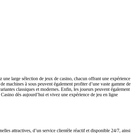
 une large sélection de jeux de casino, chacun offrant une expérience
 fans de machines à sous peuvent également profiter d’une vaste gamme de
ariantes classiques et modernes. Enfin, les joueurs peuvent également
et Casino dès aujourd’hui et vivez une expérience de jeu en ligne
s attractives, d’un service clientèle réactif et disponible 24/7, ainsi