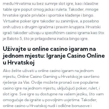
među Hrvatima su bez sumnje slot igre, kao i klasične
table igre poput crnog jacka i ruleta. Također, mnoge
hrvatske igrače privlače i sportske klađenje i bingo.
Virtualne poker igre također su zanimljive, a posebno
onih uživo s drugim igračima i pravim krupjera. Hrvatski
igrači također uživaju u specifičnim casino igrama kao što
je Baloto 5, što je prilagođena inačica bingo igre.
Uživajte u online casino igaram na
jednom mjestu: Igranje Casino Online
u Hrvatskoj
Ako želite uživati u online casino igaram na jednom
mjestu, Online Casino Gaming u Hrvatskoj je savršeno
rješenje za Vas. Ovdje možete pronaći sve popularne
casino igre na jednom mjestu, uključujući poker, rulet, i
slot igre. Sve igre su dostupne na vašem jeziku, što vam
omogućuje da igraite u povoljnim uvjetima. Također,
online casino u Hrvatskoj nudi i odlične bonusove i