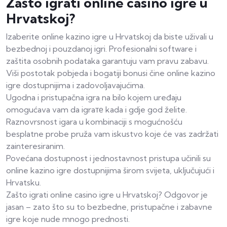
Zašto igrati online casino igre u
Hrvatskoj?
Izaberite online kazino igre u Hrvatskoj da biste uživali u
bezbednoj i pouzdanoj igri. Profesionalni software i
zaštita osobnih podataka garantuju vam pravu zabavu.
Viši postotak pobjeda i bogatiji bonusi čine online kazino
igre dostupnijima i zadovoljavajućima.
Ugodna i pristupačna igra na bilo kojem uređaju
omogućava vam da igraте kada i gdje god želite.
Raznovrsnost igara u kombinaciji s mogućnošću
besplatne probe pruža vam iskustvo koje će vas zadržati
zainteresiranim.
Povećana dostupnost i jednostavnost pristupa učinili su
online kazino igre dostupnijima širom svijeta, uključujući i
Hrvatsku.
Zašto igrati online casino igre u Hrvatskoj? Odgovor je
jasan – zato što su to bezbedne, pristupačne i zabavne
igre koje nude mnogo prednosti.