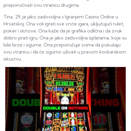
preporučivati ovu stranicu drugima.
Tina, 29, je jako zadovoljna s Igranjem Casino Online u
Hrvatskoj. Ona voli igrati sve vrste igara, uključujući rulet,
poker i slotove. Ona kaže da je grafika odlična i da zvuk
dobro prati igru. Ona je jako zadovoljna isplatama, koje su
bile brze i sigurne. Ona preporučuje svima da pokušaju
ovu stranicu i da će sigurno uživati u pravom kockarskom
iskustvu.