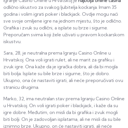
Igranje Casino Online u Hrvatskoj je
najbolja online casina
odlično iskustvo za svakog ljubitelja kockanja. Imam 35
godina i volim igrati poker i blackjack. Ovdje mogu naći
sve svoje omiljene igre na jednom mjestu, što je odlično.
Grafika i zvuk su odlični, a isplate su brze i sigurne.
Preporučam svima koji žele uživati u pravom kockarskom
iskustvu.
Sara, 28, je neutralna prema Igranju Casino Online u
Hrvatskoj. Ona voli igrati rulet, ali ne marit za grafiku i
zvuk igre. Ona kaže da je igračka dobra, ali da bi mogla
biti bolja. Isplate su bile brze i sigurne, što je dobro.
Ukupno, ona će nastaviti igrati, ali neće preporučivati ovu
stranicu drugima.
Marko, 32, ima neutralan stav prema Igranju Casino Online
u Hrvatskoj. On voli igrati poker i blackjack, i kaže da su
igre dobre. Međutim, on misli da bi grafika i zvuk mogli
biti bolji. On je zadovoljan isplatama, ali ne misli da su bile
iznimno brze. Ukupno, on će nastaviti igrati, ali neće