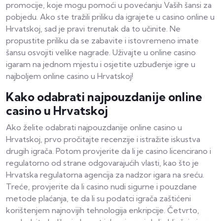
promocije, koje mogu pomoći u povećanju Vaših šansi za
pobjedu. Ako ste tražili priliku da igrajete u casino online u
Hrvatskoj, sad je pravi trenutak da to učinite. Ne
propustite priliku da se zabavite i istovremeno imate
šansu osvojiti velike nagrade. Uživajte u online casino
igaram na jednom mjestu i osjetite uzbuđenje igre u
najboljem online casino u Hrvatskoj!
Kako odabrati najpouzdanije online
casino u Hrvatskoj
Ako želite odabrati najpouzdanije online casino u
Hrvatskoj, prvo pročitajte recenzije i istražite iskustva
drugih igrača. Potom provjerite da li je casino licencirano i
regulatorno od strane odgovarajućih vlasti, kao što je
Hrvatska regulatorna agencija za nadzor igara na sreću.
Treće, provjerite da li casino nudi sigurne i pouzdane
metode plaćanja, te da li su podatci igrača zaštićeni
korištenjem najnovijih tehnologija enkripcije. Četvrto,