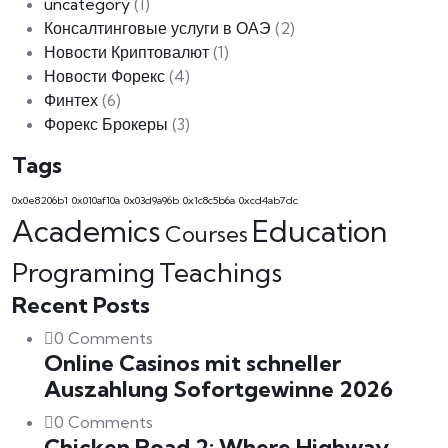
uncategory
(1)
Консалтинговые услуги в ОАЭ
(2)
Новости Криптовалют
(1)
Новости Форекс
(4)
Финтех
(6)
Форекс Брокеры
(3)
Tags
0x0e8206b1
0x010af10a
0x03d9a96b
0x1c8c5b6a
0xcd4ab7dc
Academics
Education
Courses
Programing
Teachings
Recent Posts
0 Comments
Online Casinos mit schneller
Auszahlung Sofortgewinne 2026
0 Comments
Chicken Road 2: Where Highway