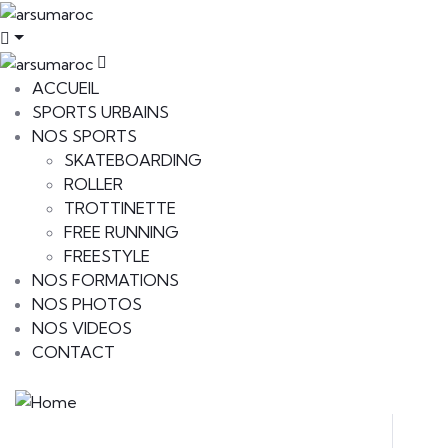
ACCUEIL
SPORTS URBAINS
NOS SPORTS
SKATEBOARDING
ROLLER
TROTTINETTE
FREE RUNNING
FREESTYLE
NOS FORMATIONS
NOS PHOTOS
NOS VIDEOS
CONTACT