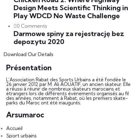
Design Meets Scientific Thinking in
Play WDCD No Waste Challenge
0 Comments
Darmowe spiny za rejestrację bez
depozytu 2020
Download Our Details
Présentation
L’Association Rabat des Sports Urbains a été fondée le
26 janvier 2012 par M. Ali AOUATIF, un ancien skateur. Elle
a réussi à réunir de nombreux skateurs marocains et
étrangers lors de différents événements organisés au fil
des années, notamment à Rabat, où les premiers skate-
parks du Maroc ont été inaugurés.
Arsumaroc
Accueil
Sport urbains