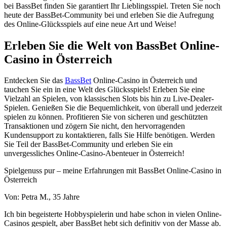
bei BassBet finden Sie garantiert Ihr Lieblingsspiel. Treten Sie noch
heute der BassBet-Community bei und erleben Sie die Aufregung
des Online-Glücksspiels auf eine neue Art und Weise!
Erleben Sie die Welt von BassBet Online-
Casino in Österreich
Entdecken Sie das
BassBet
Online-Casino in Österreich und
tauchen Sie ein in eine Welt des Glücksspiels! Erleben Sie eine
Vielzahl an Spielen, von klassischen Slots bis hin zu Live-Dealer-
Spielen. Genießen Sie die Bequemlichkeit, von überall und jederzeit
spielen zu können. Profitieren Sie von sicheren und geschützten
Transaktionen und zögern Sie nicht, den hervorragenden
Kundensupport zu kontaktieren, falls Sie Hilfe benötigen. Werden
Sie Teil der BassBet-Community und erleben Sie ein
unvergessliches Online-Casino-Abenteuer in Österreich!
Spielgenuss pur – meine Erfahrungen mit BassBet Online-Casino in
Österreich
Von: Petra M., 35 Jahre
Ich bin begeisterte Hobbyspielerin und habe schon in vielen Online-
Casinos gespielt, aber BassBet hebt sich definitiv von der Masse ab.