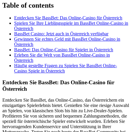
Table of contents
Entdecken Sie BassBet: Das Online-Casino für Österreich
Spielen Sie Ihre Lieblingsspiele im BassBet Online-Casino in
Österreich
BassBet Casino: Jetzt auch in Österreich verfügbar
Gewinnen Sie echtes Geld mit BassBet Online-Casino in
Österreich
BassBet: Das Online-Casino für Spieler in Österreich
Erleben Sie die Welt von BassBet Online-Casino in
Österreich
Häufig gestellte Fragen zu Spielen Sie BassBet Online-
Casino Spiele in Österreich
Entdecken Sie BassBet: Das Online-Casino für
Österreich
Entdecken Sie BassBet, das Online-Casino, das Österreichern ein
einzigartiges Spielerlebnis bietet. Genießen Sie eine riesige Auswahl
an Spielen, von klassischen Slots bis hin zu Live-Dealer-Spielen.
Profitieren Sie von sicheren und bequemen Zahlungsmethoden, die
speziell für österreichische Spieler entwickelt wurden. Erleben Sie
hervorragenden Kundenservice und Unterstützung in Ihrer
Muttersprache. Treten Sie noch heute der BassBet-Community bei