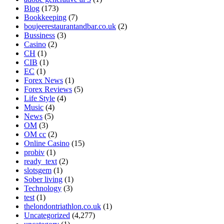
Blog
(173)
Bookkeeping
(7)
boujeerestaurantandbar.co.uk
(2)
Bussiness
(3)
Casino
(2)
CH
(1)
CIB
(1)
EC
(1)
Forex News
(1)
Forex Reviews
(5)
Life Style
(4)
Music
(4)
News
(5)
OM
(3)
OM cc
(2)
Online Casino
(15)
probiv
(1)
ready_text
(2)
slotsgem
(1)
Sober living
(1)
Technology
(3)
test
(1)
thelondontriathlon.co.uk
(1)
Uncategorized
(4,277)