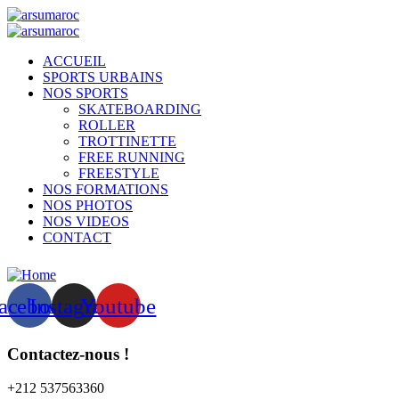
ACCUEIL
SPORTS URBAINS
NOS SPORTS
SKATEBOARDING
ROLLER
TROTTINETTE
FREE RUNNING
FREESTYLE
NOS FORMATIONS
NOS PHOTOS
NOS VIDEOS
CONTACT
acebook
Instagram
Youtube
Contactez-nous !​
+212 537563360