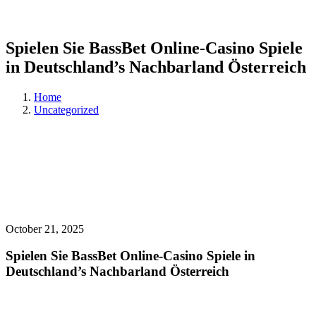
Spielen Sie BassBet Online-Casino Spiele
in Deutschland’s Nachbarland Österreich
Home
Uncategorized
October 21, 2025
Spielen Sie BassBet Online-Casino Spiele in
Deutschland’s Nachbarland Österreich