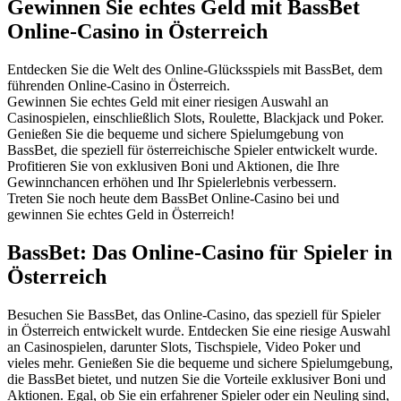
Gewinnen Sie echtes Geld mit BassBet
Online-Casino in Österreich
Entdecken Sie die Welt des Online-Glücksspiels mit BassBet, dem
führenden Online-Casino in Österreich.
Gewinnen Sie echtes Geld mit einer riesigen Auswahl an
Casinospielen, einschließlich Slots, Roulette, Blackjack und Poker.
Genießen Sie die bequeme und sichere Spielumgebung von
BassBet, die speziell für österreichische Spieler entwickelt wurde.
Profitieren Sie von exklusiven Boni und Aktionen, die Ihre
Gewinnchancen erhöhen und Ihr Spielerlebnis verbessern.
Treten Sie noch heute dem BassBet Online-Casino bei und
gewinnen Sie echtes Geld in Österreich!
BassBet: Das Online-Casino für Spieler in
Österreich
Besuchen Sie BassBet, das Online-Casino, das speziell für Spieler
in Österreich entwickelt wurde. Entdecken Sie eine riesige Auswahl
an Casinospielen, darunter Slots, Tischspiele, Video Poker und
vieles mehr. Genießen Sie die bequeme und sichere Spielumgebung,
die BassBet bietet, und nutzen Sie die Vorteile exklusiver Boni und
Aktionen. Egal, ob Sie ein erfahrener Spieler oder ein Neuling sind,