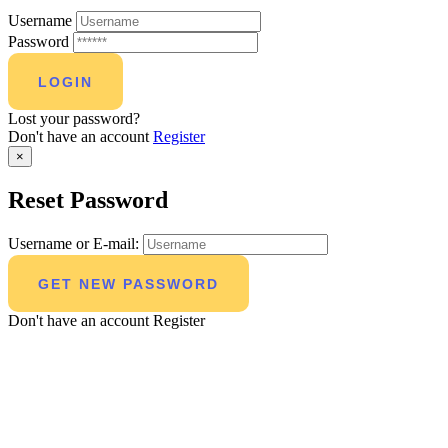
Username
Password
Lost your password?
Don't have an account
Register
×
Reset Password
Username or E-mail:
Don't have an account
Register