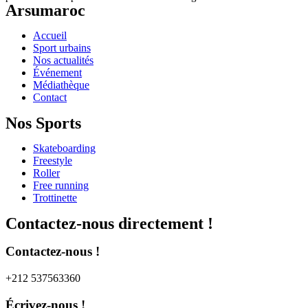
Arsumaroc
Accueil
Sport urbains
Nos actualités
Événement
Médiathèque
Contact
Nos Sports
Skateboarding
Freestyle
Roller
Free running
Trottinette
Contactez-nous directement !
Contactez-nous !​
+212 537563360
Écrivez-nous !​