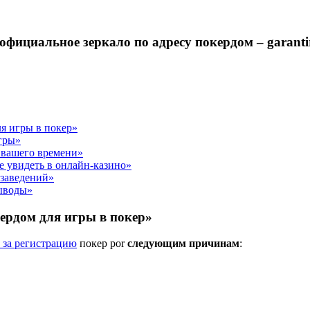
официальное зеркало по адресу покердом – garanti
я игры в покер»
игры»
 вашего времени»
е увидеть в онлайн-казино»
-заведений»
выводы»
рдом для игры в покер»
 за регистрацию
покер por
следующим причинам
: