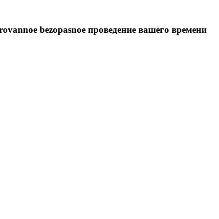
rovannoe bezopasnoe проведение вашего времени