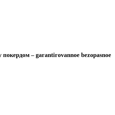
 покердом – garantirovannoe bezopasnoe