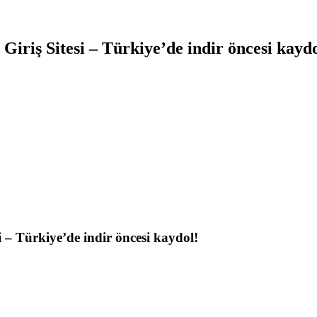
iriş Sitesi – Türkiye’de indir öncesi kaydo
 – Türkiye’de indir öncesi kaydol!