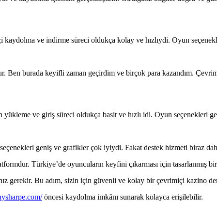
kaydolma ve indirme süreci oldukça kolay ve hızlıydi. Oyun seçenekler
ur. Ben burada keyifli zaman geçirdim ve birçok para kazandım. Çevrim
leme ve giriş süreci oldukça basit ve hızlı idi. Oyun seçenekleri gen
nekleri geniş ve grafikler çok iyiydi. Fakat destek hizmeti biraz daha 
formdur. Türkiye’de oyuncuların keyfini çıkarması için tasarlanmış bir 
 gerekir. Bu adım, sizin için güvenli ve kolay bir çevrimiçi kazino de
nnysharpe.com/
öncesi kaydolma imkânı sunarak kolayca erişilebilir.