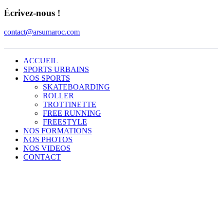
Écrivez-nous !​
contact@arsumaroc.com
ACCUEIL
SPORTS URBAINS
NOS SPORTS
SKATEBOARDING
ROLLER
TROTTINETTE
FREE RUNNING
FREESTYLE
NOS FORMATIONS
NOS PHOTOS
NOS VIDEOS
CONTACT