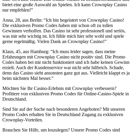
bietet eine große Auswahl an Spielen. Ich kann Crownplay Casino
nur empfehlen!”
Anna, 28, aus Berlin: “Ich bin begeistert von Crownplay Casino!
Die exklusiven Promo Codes haben mir schon oft zu tollen
Gewinnen verholfen. Das Casino ist sehr professionell und seriös,
was mir sehr wichtig ist. Ich fühle mich hier sehr wohl und spiele
gerne regelmäßig. Vielen Dank an Crownplay Casino!”
Klaus, 45, aus Hamburg: “Ich muss leider sagen, dass meine
Erfahrungen mit Crownplay Casino nicht positiv sind. Die Promo
Codes haben bei mir nicht funktioniert und ich habe keinen Gewinn
erzielt. Auch der Kundenservice war nicht sehr hilfreich. Schade,
denn das Casino sieht ansonsten ganz gut aus. Vielleicht klappt es ja
beim nächsten Mal besser.”
Möchten Sie Ihr Casino-Erlebnis mit Crownplay verbessern?
Profitiere von exklusiven Promo Codes für Online-Casino-Spiele in
Deutschland.
Sind Sie auf der Suche nach besonderen Angeboten? Mit unseren
Promo Codes erhalten Sie in Deutschland Zugang zu exklusiven
Crownplay-Vorteilen.
Brauchen Sie Hilfe, um loszulegen? Unsere Promo Codes sind