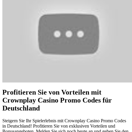
Profitieren Sie von Vorteilen mit
Crownplay Casino Promo Codes für
Deutschland
Steigern Sie Ihr Spielerlebnis mit Crownplay Casino Promo Codes
in Deutschland! Profitieren Sie von exklusiven Vorteilen und
Bonusangeboten. Melden Sie sich noch heute an und geben Sie den