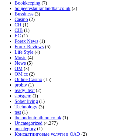
Bookkeeping
(7)
boujeerestaurantandbar.co.uk
(2)
Bussiness
(3)
Casino
(2)
CH
(1)
CIB
(1)
EC
(1)
Forex News
(1)
Forex Reviews
(5)
Life Style
(4)
Music
(4)
News
(5)
OM
(3)
OM cc
(2)
Online Casino
(15)
probiv
(1)
ready_text
(2)
slotsgem
(1)
Sober living
(1)
Technology
(3)
test
(1)
thelondontriathlon.co.uk
(1)
Uncategorized
(4,277)
uncategory
(1)
Консалтинговые услуги в ОАЭ
(2)