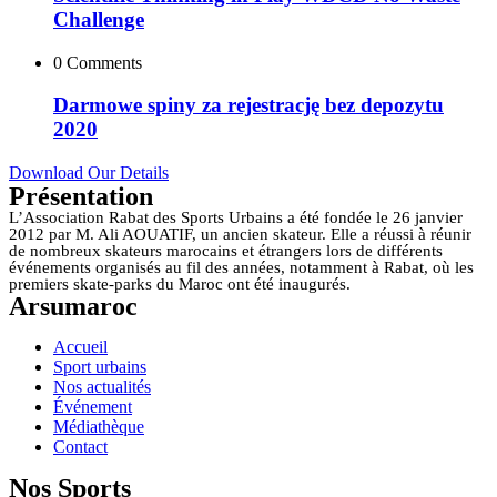
Challenge
0 Comments
Darmowe spiny za rejestrację bez depozytu
2020
Download Our Details
Présentation
L’Association Rabat des Sports Urbains a été fondée le 26 janvier
2012 par M. Ali AOUATIF, un ancien skateur. Elle a réussi à réunir
de nombreux skateurs marocains et étrangers lors de différents
événements organisés au fil des années, notamment à Rabat, où les
premiers skate-parks du Maroc ont été inaugurés.
Arsumaroc
Accueil
Sport urbains
Nos actualités
Événement
Médiathèque
Contact
Nos Sports