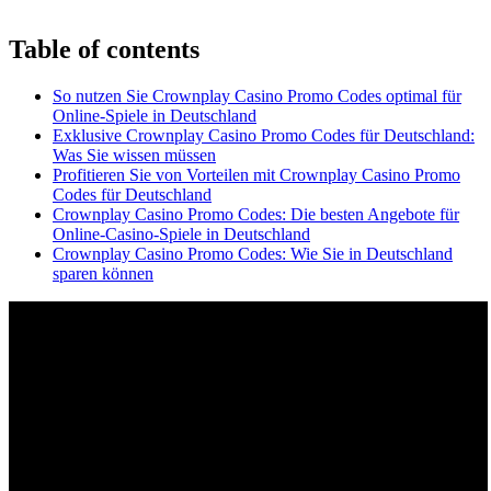
Table of contents
So nutzen Sie Crownplay Casino Promo Codes optimal für
Online-Spiele in Deutschland
Exklusive Crownplay Casino Promo Codes für Deutschland:
Was Sie wissen müssen
Profitieren Sie von Vorteilen mit Crownplay Casino Promo
Codes für Deutschland
Crownplay Casino Promo Codes: Die besten Angebote für
Online-Casino-Spiele in Deutschland
Crownplay Casino Promo Codes: Wie Sie in Deutschland
sparen können