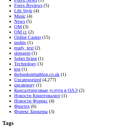
Forex News
(1)
Forex Reviews
(5)
Life Style
(4)
Music
(4)
News
(5)
OM
(3)
OM cc
(2)
Online Casino
(15)
probiv
(1)
ready_text
(2)
slotsgem
(1)
Sober living
(1)
Technology
(3)
test
(1)
thelondontriathlon.co.uk
(1)
Uncategorized
(4,277)
uncategory
(1)
Консалтинговые услуги в ОАЭ
(2)
Новости Криптовалют
(1)
Новости Форекс
(4)
Финтех
(6)
Форекс Брокеры
(3)
Tags