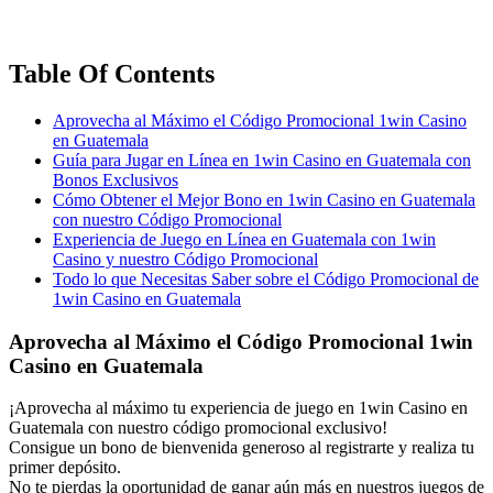
Table Of Contents
Aprovecha al Máximo el Código Promocional 1win Casino
en Guatemala
Guía para Jugar en Línea en 1win Casino en Guatemala con
Bonos Exclusivos
Cómo Obtener el Mejor Bono en 1win Casino en Guatemala
con nuestro Código Promocional
Experiencia de Juego en Línea en Guatemala con 1win
Casino y nuestro Código Promocional
Todo lo que Necesitas Saber sobre el Código Promocional de
1win Casino en Guatemala
Aprovecha al Máximo el Código Promocional 1win
Casino en Guatemala
¡Aprovecha al máximo tu experiencia de juego en 1win Casino en
Guatemala con nuestro código promocional exclusivo!
Consigue un bono de bienvenida generoso al registrarte y realiza tu
primer depósito.
No te pierdas la oportunidad de ganar aún más en nuestros juegos de