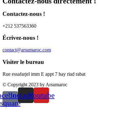
Contactez-nous directement !
Contactez-nous !​
+212 537563360
Écrivez-nous !​
contact@arsumaroc.com
Visiter le bureau​
Rue essafarjel imm E appt 7 hay riad rabat
© Copyright 2023 by Arsumaroc
acebook-
Instagram
Youtube
square