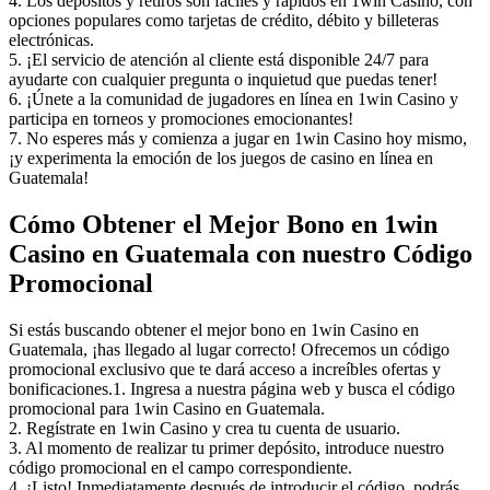
4. Los depósitos y retiros son fáciles y rápidos en 1win Casino, con
opciones populares como tarjetas de crédito, débito y billeteras
electrónicas.
5. ¡El servicio de atención al cliente está disponible 24/7 para
ayudarte con cualquier pregunta o inquietud que puedas tener!
6. ¡Únete a la comunidad de jugadores en línea en 1win Casino y
participa en torneos y promociones emocionantes!
7. No esperes más y comienza a jugar en 1win Casino hoy mismo,
¡y experimenta la emoción de los juegos de casino en línea en
Guatemala!
Cómo Obtener el Mejor Bono en 1win
Casino en Guatemala con nuestro Código
Promocional
Si estás buscando obtener el mejor bono en 1win Casino en
Guatemala, ¡has llegado al lugar correcto! Ofrecemos un código
promocional exclusivo que te dará acceso a increíbles ofertas y
bonificaciones.1. Ingresa a nuestra página web y busca el código
promocional para 1win Casino en Guatemala.
2. Regístrate en 1win Casino y crea tu cuenta de usuario.
3. Al momento de realizar tu primer depósito, introduce nuestro
código promocional en el campo correspondiente.
4. ¡Listo! Inmediatamente después de introducir el código, podrás