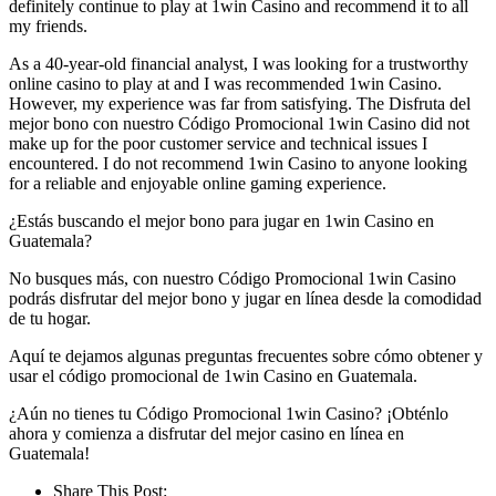
definitely continue to play at 1win Casino and recommend it to all
my friends.
As a 40-year-old financial analyst, I was looking for a trustworthy
online casino to play at and I was recommended 1win Casino.
However, my experience was far from satisfying. The Disfruta del
mejor bono con nuestro Código Promocional 1win Casino did not
make up for the poor customer service and technical issues I
encountered. I do not recommend 1win Casino to anyone looking
for a reliable and enjoyable online gaming experience.
¿Estás buscando el mejor bono para jugar en 1win Casino en
Guatemala?
No busques más, con nuestro Código Promocional 1win Casino
podrás disfrutar del mejor bono y jugar en línea desde la comodidad
de tu hogar.
Aquí te dejamos algunas preguntas frecuentes sobre cómo obtener y
usar el código promocional de 1win Casino en Guatemala.
¿Aún no tienes tu Código Promocional 1win Casino? ¡Obténlo
ahora y comienza a disfrutar del mejor casino en línea en
Guatemala!
Share This Post: