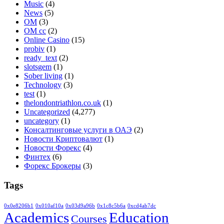
Music
(4)
News
(5)
OM
(3)
OM cc
(2)
Online Casino
(15)
probiv
(1)
ready_text
(2)
slotsgem
(1)
Sober living
(1)
Technology
(3)
test
(1)
thelondontriathlon.co.uk
(1)
Uncategorized
(4,277)
uncategory
(1)
Консалтинговые услуги в ОАЭ
(2)
Новости Криптовалют
(1)
Новости Форекс
(4)
Финтех
(6)
Форекс Брокеры
(3)
Tags
0x0e8206b1
0x010af10a
0x03d9a96b
0x1c8c5b6a
0xcd4ab7dc
Academics
Education
Courses