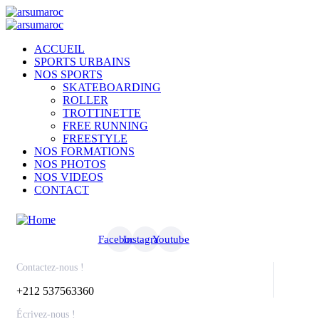
ACCUEIL
SPORTS URBAINS
NOS SPORTS
SKATEBOARDING
ROLLER
TROTTINETTE
FREE RUNNING
FREESTYLE
NOS FORMATIONS
NOS PHOTOS
NOS VIDEOS
CONTACT
Facebook
Instagram
Youtube
Contactez-nous !​
+212 537563360
Écrivez-nous !​