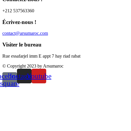
+212 537563360
Écrivez-nous !​
contact@arsumaroc.com
Visiter le bureau​
Rue essafarjel imm E appt 7 hay riad rabat
© Copyright 2023 by Arsumaroc
acebook-
Instagram
Youtube
square