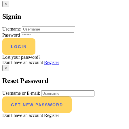
×
Signin
Username
Password
Lost your password?
Don't have an account
Register
×
Reset Password
Username or E-mail:
Don't have an account
Register