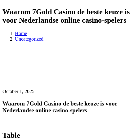
Waarom 7Gold Casino de beste keuze is
voor Nederlandse online casino-spelers
Home
Uncategorized
October 1, 2025
Waarom 7Gold Casino de beste keuze is voor
Nederlandse online casino-spelers
Table