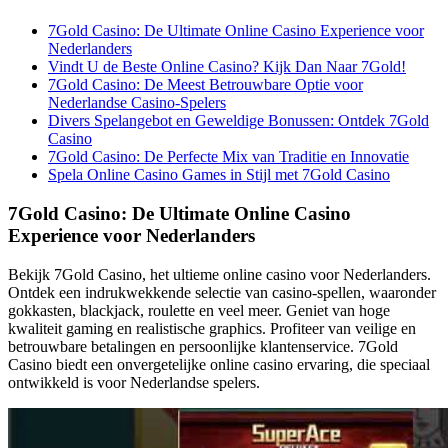
7Gold Casino: De Ultimate Online Casino Experience voor
Nederlanders
Vindt U de Beste Online Casino? Kijk Dan Naar 7Gold!
7Gold Casino: De Meest Betrouwbare Optie voor
Nederlandse Casino-Spelers
Divers Spelangebot en Geweldige Bonussen: Ontdek 7Gold
Casino
7Gold Casino: De Perfecte Mix van Traditie en Innovatie
Spela Online Casino Games in Stijl met 7Gold Casino
7Gold Casino: De Ultimate Online Casino
Experience voor Nederlanders
Bekijk 7Gold Casino, het ultieme online casino voor Nederlanders.
Ontdek een indrukwekkende selectie van casino-spellen, waaronder
gokkasten, blackjack, roulette en veel meer. Geniet van hoge
kwaliteit gaming en realistische graphics. Profiteer van veilige en
betrouwbare betalingen en persoonlijke klantenservice. 7Gold
Casino biedt een onvergetelijke online casino ervaring, die speciaal
ontwikkeld is voor Nederlandse spelers.