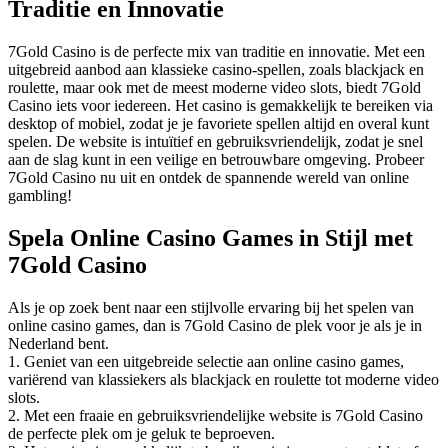
Traditie en Innovatie
7Gold Casino is de perfecte mix van traditie en innovatie. Met een
uitgebreid aanbod aan klassieke casino-spellen, zoals blackjack en
roulette, maar ook met de meest moderne video slots, biedt 7Gold
Casino iets voor iedereen. Het casino is gemakkelijk te bereiken via
desktop of mobiel, zodat je je favoriete spellen altijd en overal kunt
spelen. De website is intuïtief en gebruiksvriendelijk, zodat je snel
aan de slag kunt in een veilige en betrouwbare omgeving. Probeer
7Gold Casino nu uit en ontdek de spannende wereld van online
gambling!
Spela Online Casino Games in Stijl met
7Gold Casino
Als je op zoek bent naar een stijlvolle ervaring bij het spelen van
online casino games, dan is 7Gold Casino de plek voor je als je in
Nederland bent.
1. Geniet van een uitgebreide selectie aan online casino games,
variërend van klassiekers als blackjack en roulette tot moderne video
slots.
2. Met een fraaie en gebruiksvriendelijke website is 7Gold Casino
de perfecte plek om je geluk te beproeven.