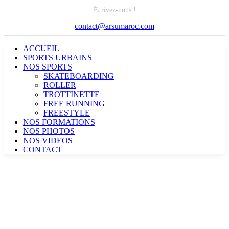
Écrivez-nous !​
contact@arsumaroc.com
ACCUEIL
SPORTS URBAINS
NOS SPORTS
SKATEBOARDING
ROLLER
TROTTINETTE
FREE RUNNING
FREESTYLE
NOS FORMATIONS
NOS PHOTOS
NOS VIDEOS
CONTACT