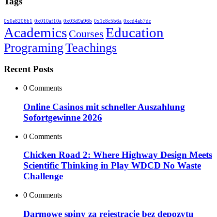
Tags
0x0e8206b1
0x010af10a
0x03d9a96b
0x1c8c5b6a
0xcd4ab7dc
Academics
Education
Courses
Programing
Teachings
Recent Posts
0 Comments
Online Casinos mit schneller Auszahlung
Sofortgewinne 2026
0 Comments
Chicken Road 2: Where Highway Design Meets
Scientific Thinking in Play WDCD No Waste
Challenge
0 Comments
Darmowe spiny za rejestrację bez depozytu