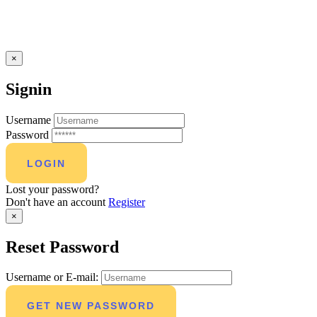
×
Signin
Username
Password
Lost your password?
Don't have an account
Register
×
Reset Password
Username or E-mail: