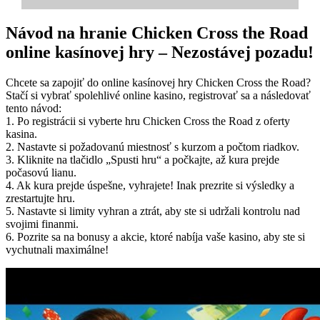
Návod na hranie Chicken Cross the Road
online kasínovej hry – Nezostávej pozadu!
Chcete sa zapojiť do online kasínovej hry Chicken Cross the Road?
Stačí si vybrať spolehlivé online kasino, registrovať sa a následovať
tento návod:
1. Po registrácii si vyberte hru Chicken Cross the Road z oferty
kasina.
2. Nastavte si požadovanú miestnosť s kurzom a počtom riadkov.
3. Kliknite na tlačidlo „Spusti hru“ a počkajte, až kura prejde
počasovú lianu.
4. Ak kura prejde úspešne, vyhrajete! Inak prezrite si výsledky a
zrestartujte hru.
5. Nastavte si limity vyhran a ztrát, aby ste si udržali kontrolu nad
svojimi finanmi.
6. Pozrite sa na bonusy a akcie, ktoré nabíja vaše kasino, aby ste si
vychutnali maximálne!