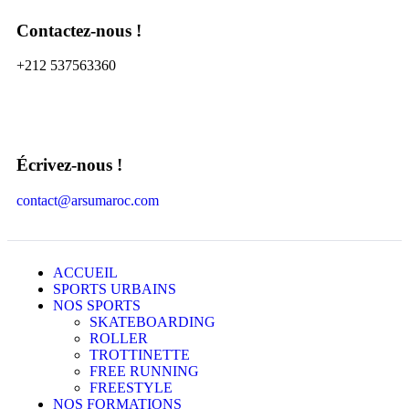
Contactez-nous !​
+212 537563360
Écrivez-nous !​
contact@arsumaroc.com
ACCUEIL
SPORTS URBAINS
NOS SPORTS
SKATEBOARDING
ROLLER
TROTTINETTE
FREE RUNNING
FREESTYLE
NOS FORMATIONS