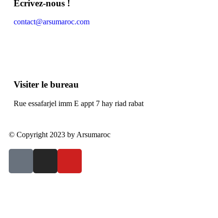
Écrivez-nous !​
contact@arsumaroc.com
Visiter le bureau​
Rue essafarjel imm E appt 7 hay riad rabat
© Copyright 2023 by Arsumaroc