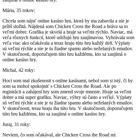
Mária, 35 rokov:
Chcela som nájsť online kasíno hru, ktorá by ma zabavila a nie je
príliš složitá. Nájdená som Chicken Cross the Road a hráva sa to
veľmi dobre. Grafika je skvelá a hraje sa veľmi rýchlo. Naviac, má
veľa rôznych funkcií, ktoré udržujú hru zaujímavou. Vyhrávala som
veľa viac ako očakávala a teraz hraju túto hru každý deň. Výplaty
sú veľmi rýchle a nie je tu žiadne spamu alebo neželaných emailov.
V skutočnosti, doporučujem túto hru každému, kto sa zaujímá o
online kasíno hry.
Michal, 42 roky:
Hoci som mal zkušenosti s online kasínami, nebol som si istý, či by
som sa mohol spokojniť s Chicken Cross the Road. Ale po
registrácii a zahájení hry som zmenil svoje mnenie. Hraje sa veľmi
dobre a má super grafiku. Naviac, výhry sú často a veľké. Výplaty
sú veľmi rýchle a nie je tu žiadne spamu alebo neželaných emailov.
V skutočnosti, teraz hraju iba túto hru. V skutočnosti, doporučujem
túto hru každému, kto sa zaujímá o online kasíno hry.
Juraj, 31 roky:
Neviem, čo som očakával, ale Chicken Cross the Road mi