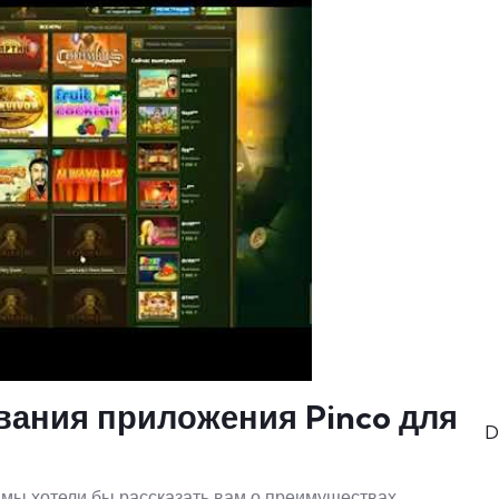
ания приложения Pinco для
D
 мы хотели бы рассказать вам о преимуществах