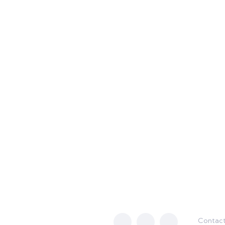
Contact