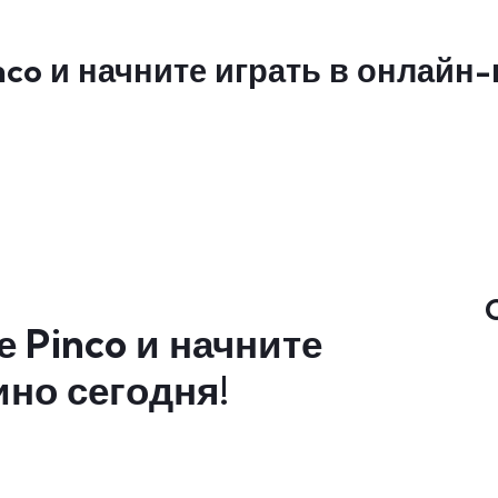
co и начните играть в онлайн-
 Pinco и начните
ино сегодня!