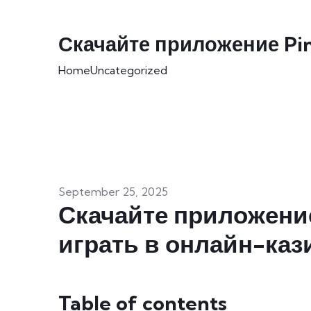
Скачайте приложение Pin
Home
Uncategorized
September 25, 2025
Скачайте приложение
играть в онлайн-каз
Table of contents