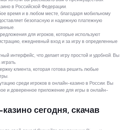
зино в Российской Федерации.
бое время и в любом месте, благодаря мобильному
едоставляет безопасную и надежную платежную
анные.
предложения для игроков, которые используют
истрацию, ежедневный вход и за игру в определенные
ный интерфейс, что делает игру простой и удобной. Вы
 играть.
держку клиента, которая готова решить любые
гры.
утацию среди игроков в онлайн-казино в России. Вы
ное и доверенное приложение для игры в онлайн-
-казино сегодня, скачав