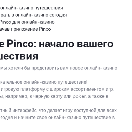
 онлайн-казино путешествия
грать в онлайн-казино сегодня
inco для онлайн-казино
качав приложение Pinco
 Pinco: начало вашего
шествия
 мы хотели бы представить вам новое онлайн-казино
екательное онлайн-казино путешествие!
 игровую платформу с широким ассортиментом игр.
, например, в черную карту или poker, а также в
тный интерфейс, что делает игру доступной для всех.
егодня и начните свое онлайн-казино путешествие в