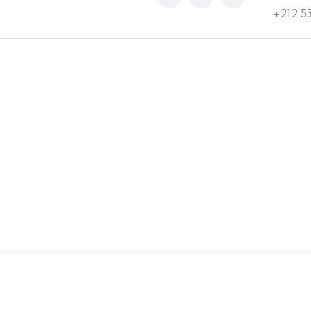
+212 5