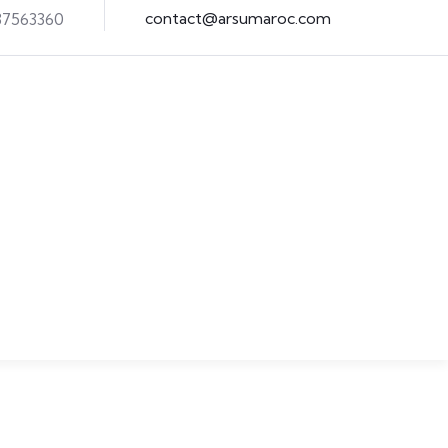
contact@arsumaroc.com
37563360