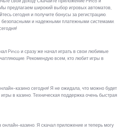
ичьте свой доход! Скачайте приложение Pinco и
. Мы предлагаем широкий выбор игровых автоматов,
уйтесь сегодня и получите бонусы за регистрацию.
ми безопасными и надежными платежными системами.
сегодня!
ал Pinco и сразу же начал играть в свои любимые
ечатляющие. Рекомендую всем, кто любит игры в
онлайн-казино сегодня! Я не ожидала, что можно будет
 игры в казино. Техническая поддержка очень быстрая
 онлайн-казино. Я скачал приложение и теперь могу