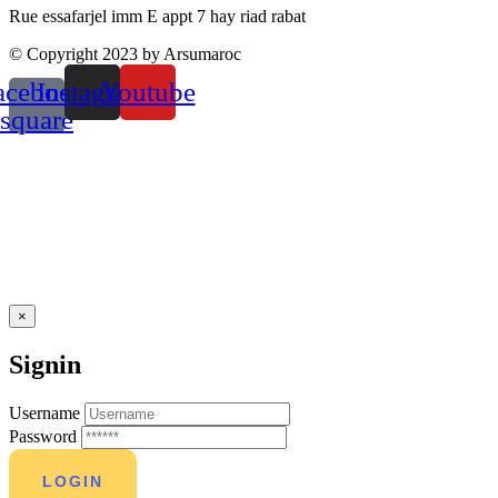
Rue essafarjel imm E appt 7 hay riad rabat
© Copyright 2023 by Arsumaroc
acebook-
Instagram
Youtube
square
×
Signin
Username
Password