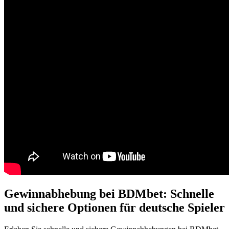
Gewinnabhebung bei BDMbet: Schnelle
und sichere Optionen für deutsche Spieler