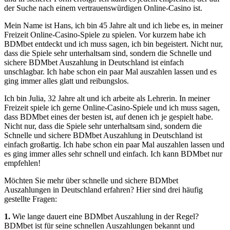
der Suche nach einem vertrauenswürdigen Online-Casino ist.
Mein Name ist Hans, ich bin 45 Jahre alt und ich liebe es, in meiner
Freizeit Online-Casino-Spiele zu spielen. Vor kurzem habe ich
BDMbet entdeckt und ich muss sagen, ich bin begeistert. Nicht nur,
dass die Spiele sehr unterhaltsam sind, sondern die Schnelle und
sichere BDMbet Auszahlung in Deutschland ist einfach
unschlagbar. Ich habe schon ein paar Mal auszahlen lassen und es
ging immer alles glatt und reibungslos.
Ich bin Julia, 32 Jahre alt und ich arbeite als Lehrerin. In meiner
Freizeit spiele ich gerne Online-Casino-Spiele und ich muss sagen,
dass BDMbet eines der besten ist, auf denen ich je gespielt habe.
Nicht nur, dass die Spiele sehr unterhaltsam sind, sondern die
Schnelle und sichere BDMbet Auszahlung in Deutschland ist
einfach großartig. Ich habe schon ein paar Mal auszahlen lassen und
es ging immer alles sehr schnell und einfach. Ich kann BDMbet nur
empfehlen!
Möchten Sie mehr über schnelle und sichere BDMbet
Auszahlungen in Deutschland erfahren? Hier sind drei häufig
gestellte Fragen:
1.
Wie lange dauert eine BDMbet Auszahlung in der Regel?
BDMbet ist für seine schnellen Auszahlungen bekannt und