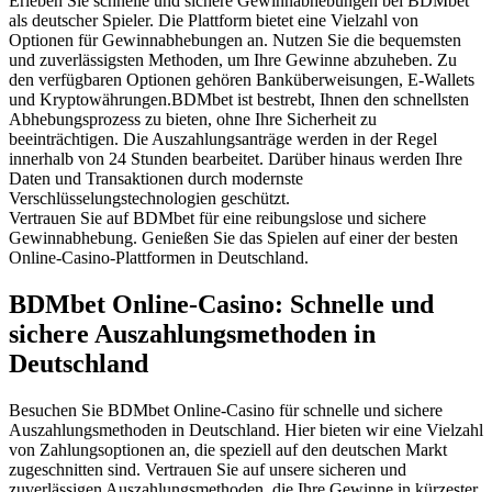
Erleben Sie schnelle und sichere Gewinnabhebungen bei BDMbet
als deutscher Spieler. Die Plattform bietet eine Vielzahl von
Optionen für Gewinnabhebungen an. Nutzen Sie die bequemsten
und zuverlässigsten Methoden, um Ihre Gewinne abzuheben. Zu
den verfügbaren Optionen gehören Banküberweisungen, E-Wallets
und Kryptowährungen.BDMbet ist bestrebt, Ihnen den schnellsten
Abhebungsprozess zu bieten, ohne Ihre Sicherheit zu
beeinträchtigen. Die Auszahlungsanträge werden in der Regel
innerhalb von 24 Stunden bearbeitet. Darüber hinaus werden Ihre
Daten und Transaktionen durch modernste
Verschlüsselungstechnologien geschützt.
Vertrauen Sie auf BDMbet für eine reibungslose und sichere
Gewinnabhebung. Genießen Sie das Spielen auf einer der besten
Online-Casino-Plattformen in Deutschland.
BDMbet Online-Casino: Schnelle und
sichere Auszahlungsmethoden in
Deutschland
Besuchen Sie BDMbet Online-Casino für schnelle und sichere
Auszahlungsmethoden in Deutschland. Hier bieten wir eine Vielzahl
von Zahlungsoptionen an, die speziell auf den deutschen Markt
zugeschnitten sind. Vertrauen Sie auf unsere sicheren und
zuverlässigen Auszahlungsmethoden, die Ihre Gewinne in kürzester