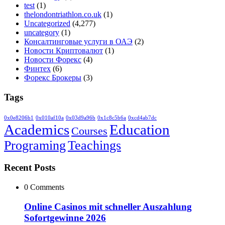
test
(1)
thelondontriathlon.co.uk
(1)
Uncategorized
(4,277)
uncategory
(1)
Консалтинговые услуги в ОАЭ
(2)
Новости Криптовалют
(1)
Новости Форекс
(4)
Финтех
(6)
Форекс Брокеры
(3)
Tags
0x0e8206b1
0x010af10a
0x03d9a96b
0x1c8c5b6a
0xcd4ab7dc
Academics
Education
Courses
Programing
Teachings
Recent Posts
0 Comments
Online Casinos mit schneller Auszahlung
Sofortgewinne 2026