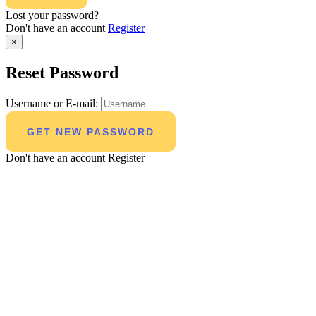
Lost your password?
Don't have an account
Register
×
Reset Password
Username or E-mail:
Don't have an account
Register