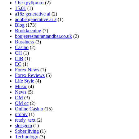
! Без рубрики
(2)
15.01
(1)
a16z generative ai
(2)
adobe generative ai 3
(1)
Blog
(173)
Bookkeeping
(7)
boujeerestaurantandbar.co.uk
(2)
Bussiness
(3)
Casino
(2)
CH
(1)
CIB
(1)
EC
(1)
Forex News
(1)
Forex Reviews
(5)
Life Style
(4)
Music
(4)
News
(5)
OM
(3)
OM cc
(2)
Online Casino
(15)
probiv
(1)
ready_text
(2)
slotsgem
(1)
Sober living
(1)
Technology
(3)