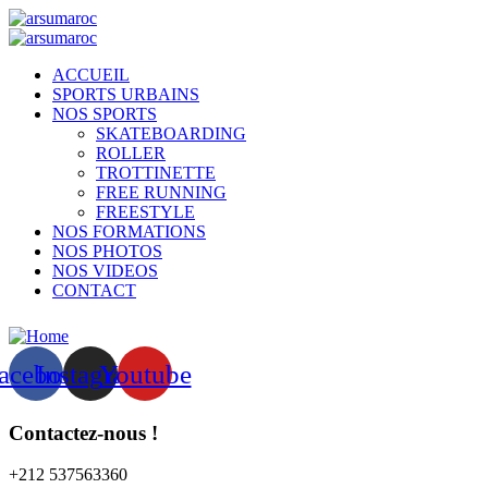
ACCUEIL
SPORTS URBAINS
NOS SPORTS
SKATEBOARDING
ROLLER
TROTTINETTE
FREE RUNNING
FREESTYLE
NOS FORMATIONS
NOS PHOTOS
NOS VIDEOS
CONTACT
acebook
Instagram
Youtube
Contactez-nous !​
+212 537563360