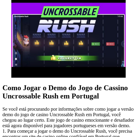
Como Jogar o Demo do Jogo de Cassino
Uncrossable Rush em Portugal
Se você está procurando por informações sobre como jogar a versão
demo do jogo de casino Uncrossable Rush em Portugal, você
chegou ao lugar certo. Este jogo de casino emocionante e desafiador
está agora disponível para jogadores portugueses em versão demo.
1. Para começar a jogar o demo do Uncrossable Rush, você precisa
encontrar um site de casino online confiável em Portugal que