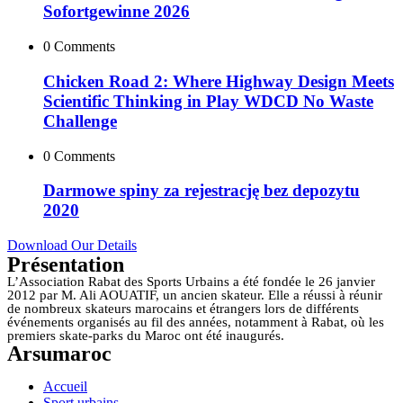
Sofortgewinne 2026
0 Comments
Chicken Road 2: Where Highway Design Meets
Scientific Thinking in Play WDCD No Waste
Challenge
0 Comments
Darmowe spiny za rejestrację bez depozytu
2020
Download Our Details
Présentation
L’Association Rabat des Sports Urbains a été fondée le 26 janvier
2012 par M. Ali AOUATIF, un ancien skateur. Elle a réussi à réunir
de nombreux skateurs marocains et étrangers lors de différents
événements organisés au fil des années, notamment à Rabat, où les
premiers skate-parks du Maroc ont été inaugurés.
Arsumaroc
Accueil
Sport urbains