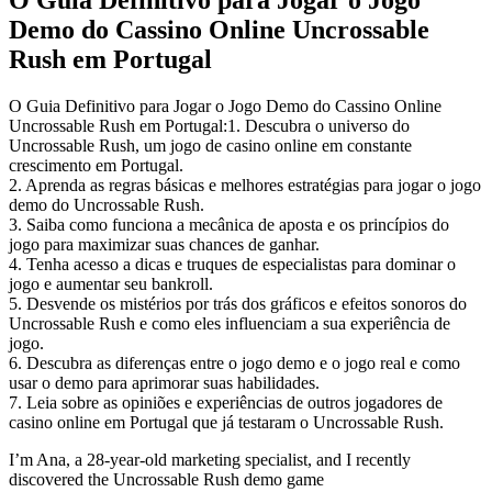
O Guia Definitivo para Jogar o Jogo
Demo do Cassino Online Uncrossable
Rush em Portugal
O Guia Definitivo para Jogar o Jogo Demo do Cassino Online
Uncrossable Rush em Portugal:1. Descubra o universo do
Uncrossable Rush, um jogo de casino online em constante
crescimento em Portugal.
2. Aprenda as regras básicas e melhores estratégias para jogar o jogo
demo do Uncrossable Rush.
3. Saiba como funciona a mecânica de aposta e os princípios do
jogo para maximizar suas chances de ganhar.
4. Tenha acesso a dicas e truques de especialistas para dominar o
jogo e aumentar seu bankroll.
5. Desvende os mistérios por trás dos gráficos e efeitos sonoros do
Uncrossable Rush e como eles influenciam a sua experiência de
jogo.
6. Descubra as diferenças entre o jogo demo e o jogo real e como
usar o demo para aprimorar suas habilidades.
7. Leia sobre as opiniões e experiências de outros jogadores de
casino online em Portugal que já testaram o Uncrossable Rush.
I’m Ana, a 28-year-old marketing specialist, and I recently
discovered the Uncrossable Rush demo game