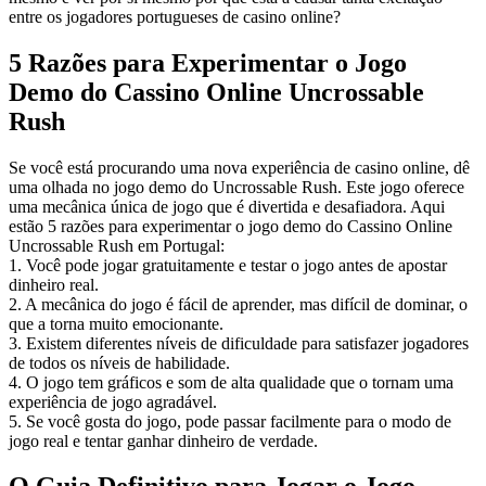
entre os jogadores portugueses de casino online?
5 Razões para Experimentar o Jogo
Demo do Cassino Online Uncrossable
Rush
Se você está procurando uma nova experiência de casino online, dê
uma olhada no jogo demo do Uncrossable Rush. Este jogo oferece
uma mecânica única de jogo que é divertida e desafiadora. Aqui
estão 5 razões para experimentar o jogo demo do Cassino Online
Uncrossable Rush em Portugal:
1. Você pode jogar gratuitamente e testar o jogo antes de apostar
dinheiro real.
2. A mecânica do jogo é fácil de aprender, mas difícil de dominar, o
que a torna muito emocionante.
3. Existem diferentes níveis de dificuldade para satisfazer jogadores
de todos os níveis de habilidade.
4. O jogo tem gráficos e som de alta qualidade que o tornam uma
experiência de jogo agradável.
5. Se você gosta do jogo, pode passar facilmente para o modo de
jogo real e tentar ganhar dinheiro de verdade.