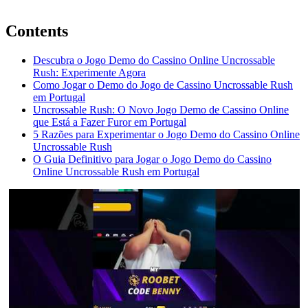
Contents
Descubra o Jogo Demo do Cassino Online Uncrossable
Rush: Experimente Agora
Como Jogar o Demo do Jogo de Cassino Uncrossable Rush
em Portugal
Uncrossable Rush: O Novo Jogo Demo de Cassino Online
que Está a Fazer Furor em Portugal
5 Razões para Experimentar o Jogo Demo do Cassino Online
Uncrossable Rush
O Guia Definitivo para Jogar o Jogo Demo do Cassino
Online Uncrossable Rush em Portugal