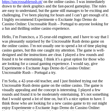
https://uncrossablerush.pt/
on the online casino. I was immediately
drawn to the sleek graphics and the fast-paced gameplay. The rules
are easy to understand, but the game still manages to be exciting and
challenging. I’ve been playing for hours and I can’t get enough of it.
I highly recommend Experimente o Excitante Jogo Demo do
Cassino Online: Uncrossable Rush – Portugal to anyone looking for
a fun and thrilling online casino experience.
Hello, I’m Francisco, a 35-year-old engineer, and I have to say that I
was pleasantly surprised by the Uncrossable Rush demo game on
the online casino. I’m not usually one to spend a lot of time playing
casino games, but this one caught my attention. The game is well-
designed and the instructions are clear. I played a few rounds and
found it to be entertaining. I think it’s a great option for those who
are looking for a casual gaming experience. I would say, give
Experimente o Excitante Jogo Demo do Cassino Online:
Uncrossable Rush – Portugal a try.
I’m Sofia, a 42-year-old teacher, and I just finished trying out the
Uncrossable Rush demo game on the online casino. The game is
visually appealing and the concept is interesting. I played a few
rounds and found it to be moderately entertaining. It’s not something
that I would spend a lot of time on, but it’s a nice option to have. I
think those who are looking for a new casino game to try out might
enjoy Experimente o Excitante Jogo Demo do Cassino Online: