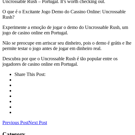
Uncrossable Rush – Portugal. It’s worth checking out.
O que é o Excitante Jogo Demo do Cassino Online: Uncrossable
Rush?
Experimente a emoção de jogar o demo do Uncrossable Rush, um
jogo de casino online em Portugal.
Não se preocupe em arriscar seu dinheiro, pois o demo é grátis e lhe
permite testar o jogo antes de jogar em dinheiro real.
Descubra por que o Uncrossable Rush é tão popular entre os
jogadores de casino online em Portugal.
Share This Post:
Previous Post
Next Post
Category