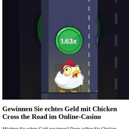
Gewinnen Sie echtes Geld mit Chicken
Cross the Road im Online-Casino
Möchten Sie echtes Geld gewinnen? Dann sollten Sie Chicken