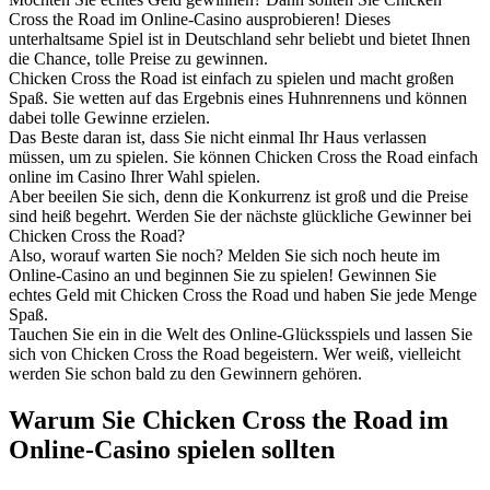
Cross the Road im Online-Casino ausprobieren! Dieses
unterhaltsame Spiel ist in Deutschland sehr beliebt und bietet Ihnen
die Chance, tolle Preise zu gewinnen.
Chicken Cross the Road ist einfach zu spielen und macht großen
Spaß. Sie wetten auf das Ergebnis eines Huhnrennens und können
dabei tolle Gewinne erzielen.
Das Beste daran ist, dass Sie nicht einmal Ihr Haus verlassen
müssen, um zu spielen. Sie können Chicken Cross the Road einfach
online im Casino Ihrer Wahl spielen.
Aber beeilen Sie sich, denn die Konkurrenz ist groß und die Preise
sind heiß begehrt. Werden Sie der nächste glückliche Gewinner bei
Chicken Cross the Road?
Also, worauf warten Sie noch? Melden Sie sich noch heute im
Online-Casino an und beginnen Sie zu spielen! Gewinnen Sie
echtes Geld mit Chicken Cross the Road und haben Sie jede Menge
Spaß.
Tauchen Sie ein in die Welt des Online-Glücksspiels und lassen Sie
sich von Chicken Cross the Road begeistern. Wer weiß, vielleicht
werden Sie schon bald zu den Gewinnern gehören.
Warum Sie Chicken Cross the Road im
Online-Casino spielen sollten