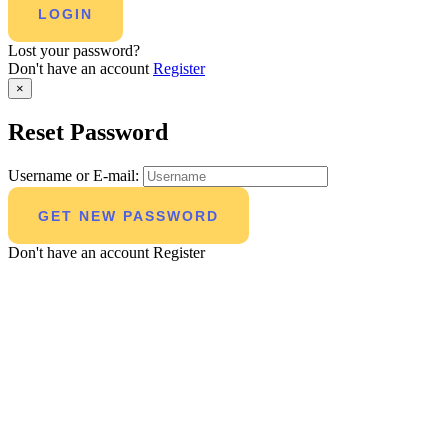
Lost your password?
Don't have an account
Register
×
Reset Password
Username or E-mail:
Don't have an account
Register