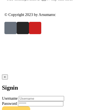
© Copyright 2023 by Arsumaroc
×
Signin
Username
Password