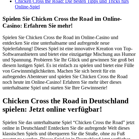
Chicken Cross the Road: Die besten Tipps und Tricks fürs
Online-Spiel
Spielen Sie Chicken Cross the Road im Online-
Casino: Erfahren Sie mehr!
Spielen Sie Chicken Cross the Road im Online-Casino und
entdecken Sie eine unterhaltsame und aufregende neue
Spielerfahrung! Dieses Spiel ist eine innovative Kreation von Top-
Softwareanbietern und bietet eine einzigartige Mischung aus Humor
und Spannung. Probieren Sie Ihr Glück und gewinnen Sie groß bei
diesem lustigen Spiel. Es ist einfach zu spielen und bietet eine Fülle
von Gewinnmöglichkeiten. Machen Sie sich bereit für ein
aufregendes Abenteuer und spielen Sie Chicken Cross the Road
noch heute im Online-Casino! Erfahren Sie mehr über dieses
unterhaltsame Spiel und starten Sie Ihre Gewinnserie!
Chicken Cross the Road in Deutschland
spielen: Jetzt online verfügbar!
Spielen Sie das unterhaltsame Spiel “Chicken Cross the Road” jetzt
online in Deutschland! Entdecken Sie die aufregende Welt dieses
klassischen Spiels und überqueren Sie die Straße, ohne zu Fuß